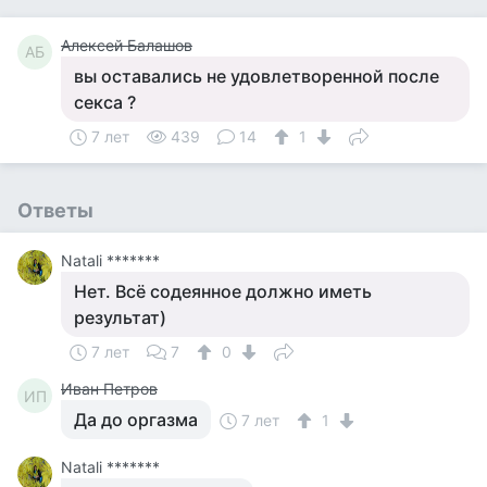
Алексей Балашов
АБ
вы оставались не удовлетворенной после
секса ?
7 лет
439
14
1
Ответы
Natali *******
Нет. Всё содеянное должно иметь
результат)
7 лет
7
0
Иван Петров
ИП
Да до оргазма
7 лет
1
Natali *******