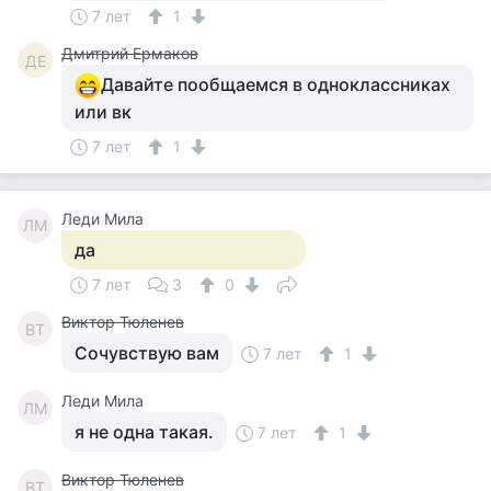
7 лет
1
Дмитрий Ермаков
ДЕ
Давайте пообщаемся в одноклассниках
или вк
7 лет
1
Леди Мила
ЛМ
да
7 лет
3
0
Виктор Тюленев
ВТ
Сочувствую вам
7 лет
1
Леди Мила
ЛМ
я не одна такая.
7 лет
1
Виктор Тюленев
ВТ