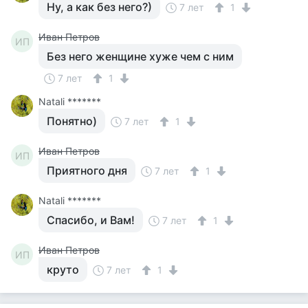
Ну, а как без него?)
7 лет
1
Иван Петров
ИП
Без него женщине хуже чем с ним
7 лет
1
Natali *******
Понятно)
7 лет
1
Иван Петров
ИП
Приятного дня
7 лет
1
Natali *******
Спасибо, и Вам!
7 лет
1
Иван Петров
ИП
круто
7 лет
1