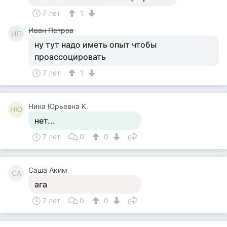
7 лет
1
Иван Петров
ИП
ну тут надо иметь опыт чтобы
проассоцировать
7 лет
1
Нина Юрьевна К.
НЮ
нет...
7 лет
0
0
Саша Аким
СА
ага
7 лет
0
0