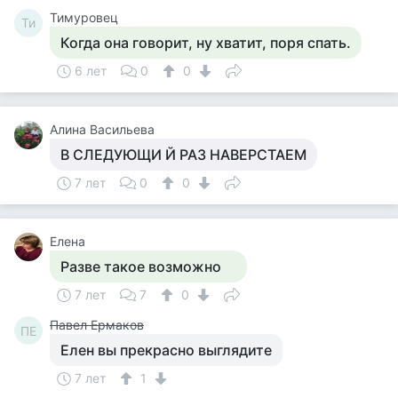
Тимуровец
Ти
Когда она говорит, ну хватит, поря спать.
6 лет
0
0
Алина Васильева
В СЛЕДУЮЩИ Й РАЗ НАВЕРСТАЕМ
7 лет
0
0
Елена
Разве такое возможно
7 лет
7
0
Павел Ермаков
ПЕ
Елен вы прекрасно выглядите
7 лет
1