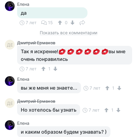
Елена
да
7 лет
15
0
Показать все комментарии
Дмитрий Ермаков
ДЕ
Так я искренне!
вы мне
очень понравились
7 лет
1
Елена
вы же меня не знаете...
7 лет
1
Дмитрий Ермаков
ДЕ
Но хотелось бы узнать
7 лет
1
Елена
и каким образом будем узнавать? )