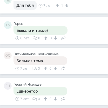
ПЕ
Для тебя
7 лет
1
Горец
Го
Бывало и такое)
6 лет
0
0
Оптимальное Соотношение
ОС
Больная тема...
7 лет
0
0
Георгий Чхеидзе
ГЧ
Ещкере?оо
7 лет
0
0