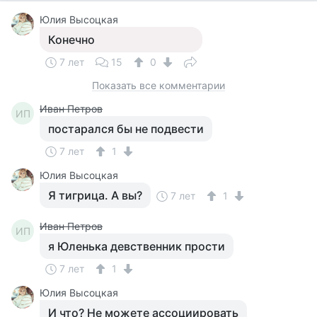
Юлия Высоцкая
Конечно
7 лет
15
0
Показать все комментарии
Иван Петров
ИП
постарался бы не подвести
7 лет
1
Юлия Высоцкая
Я тигрица. А вы?
7 лет
1
Иван Петров
ИП
я Юленька девственник прости
7 лет
1
Юлия Высоцкая
И что? Не можете ассоциировать