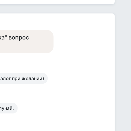
а" вопрос
иалог при желании)
лучай.