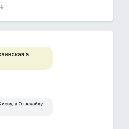
раинская а
иеву, а Отвечайку -