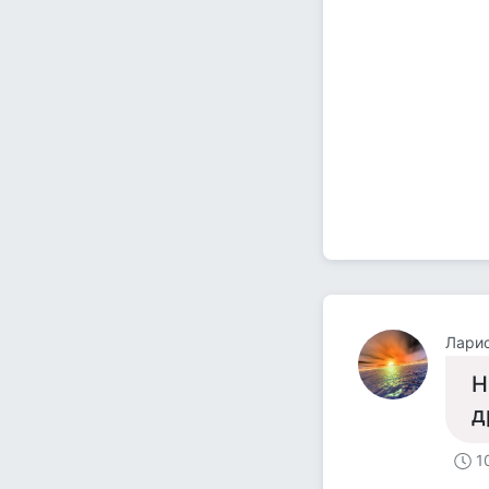
Ларис
Н
д
1