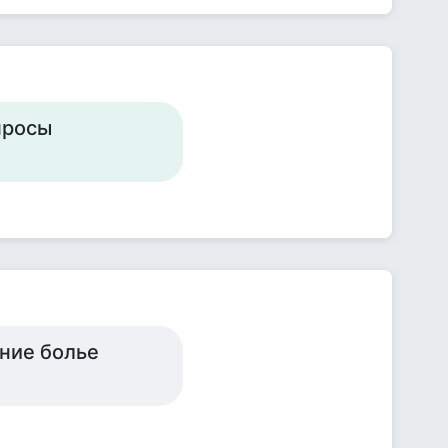
просы
ние болье