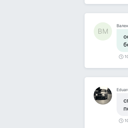
Вален
ВМ
о
б
1
Eduar
с
п
1