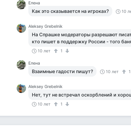
Елена
Как это сказывается на игроках?
10 л
Aleksey Grebelnik
На Спрашке модераторы разрешают писать
кто пишет в поддержку России - того банят
10 лет
1
Елена
Взаимные гадости пишут?
10 лет
Aleksey Grebelnik
Нет, тут не встречал оскорблений и хоро
10 лет
1