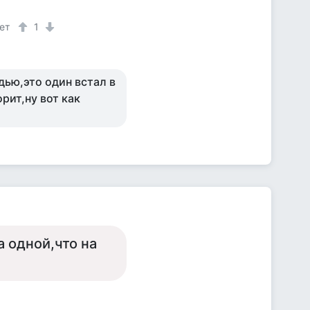
ет
1
дью,это один встал в
рит,ну вот как
а одной,что на