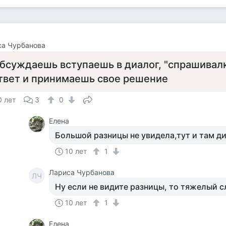
са Чурбанова
бсуждаешь вступаешь в диалог, "спрашивалк
твет и принимаешь свое решение
0 лет
3
0
Елена
Большой разницы не увидела,тут и там д
10 лет
1
Лариса Чурбанова
ЛЧ
Ну если не видите разницы, то тяжелый с
10 лет
1
Елена