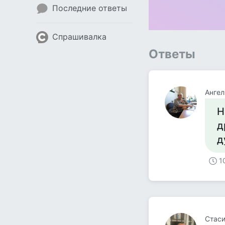
Последние ответы
Спрашивалка
Ответы
Ангел
Н
д
д
1
Стас