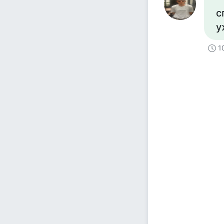
с
у
1