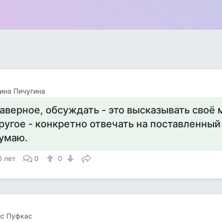
ина Пичугина
аверное, обсуждать - это высказывать своё 
ругое - конкретно отвечать на поставленный 
умаю.
0 лет
0
0
ис Пуфкас