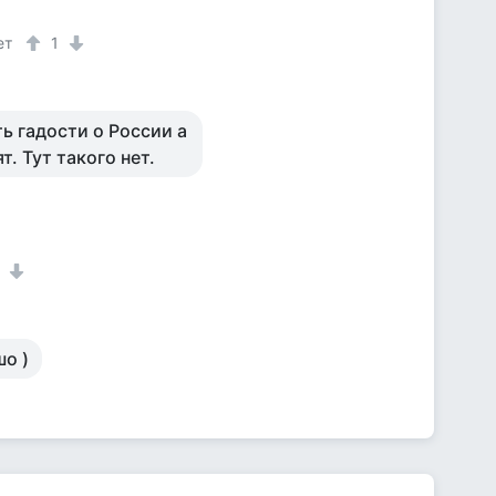
ет
1
 гадости о России а
. Тут такого нет.
1
шо )