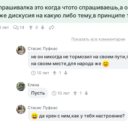
прашивалка это когда чтото спрашиваешь,а 
же дискусия на какую либо тему,в принципе
0 лет
14
0
Показать все комментарии
Стасис Пуфкас
не он никогда не тормозил на своем пути
на своем месте,для народа же
10 лет
1
Елена
Пусть
10 лет
1
Стасис Пуфкас
да хрен с ним,как у тебя настроение?