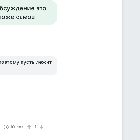
обсуждение это
 тоже самое
,поэтому пусть лежит
10 лет
1