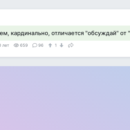
ем, кардинально, отличается "обсуждай" от
0 лет
659
96
1