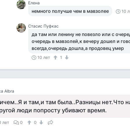
Елена
немного получше чем в мавзолее
10 л
Стасис Пуфкас
да там или ленину не повезло или с очере
очередь в мавзолей,к вечеру дошел и гово
всегда,очередь дошла,а продовец умер
10 лет
1
а Albra
ичем..Я и там,и там была..Разницы нет.Что н
ругой люди попросту убивают время.
0 лет
0
0