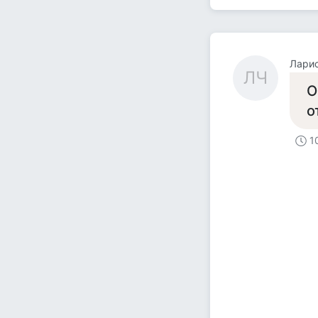
Лари
ЛЧ
О
о
1