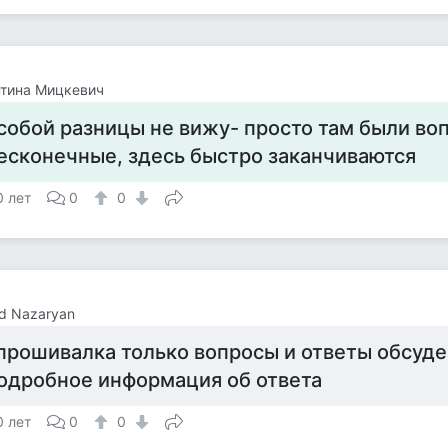
тина Мицкевич
собой разницы не вижу- просто там были во
есконечные, здесь быстро заканчиваются
0 лет
0
0
d Nazaryan
прошивалка только вопросы и ответы обсуде
одробное информация об ответа
0 лет
0
0