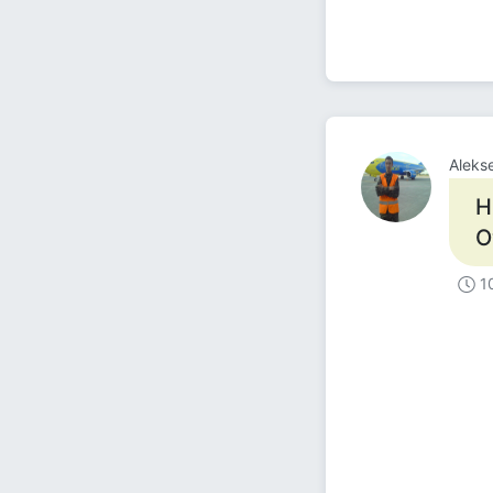
Aleks
Н
О
1