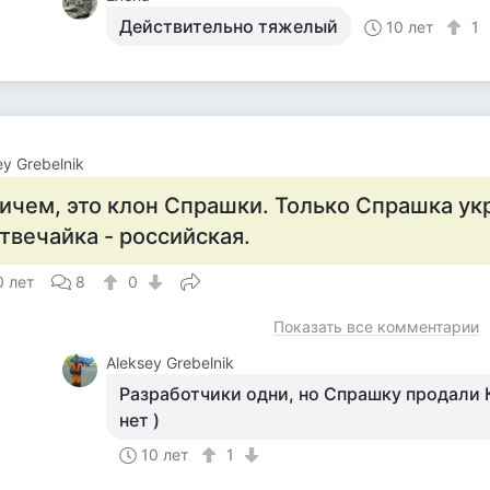
Действительно тяжелый
10 лет
1
ey Grebelnik
ичем, это клон Спрашки. Только Спрашка ук
твечайка - российская.
0 лет
8
0
Показать все комментарии
Aleksey Grebelnik
Разработчики одни, но Спрашку продали К
нет )
10 лет
1