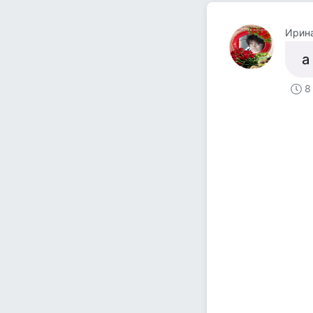
Ирин
а
8