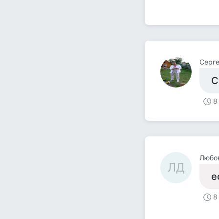
Серге
С
8
Любо
ЛД
е
8