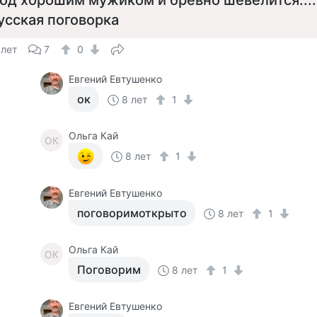
од хорошим мужиком и бревно шевелится....
усская поговорка
 лет
7
0
Евгений Евтушенко
ок
8 лет
1
Ольга Кай
ОК
8 лет
1
Евгений Евтушенко
поговоримоткрыто
8 лет
1
Ольга Кай
ОК
Поговорим
8 лет
1
Евгений Евтушенко