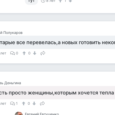
тут
8 лет
1
й Полукаров
тарые все перевелась,а новых готовить неко
 лет
0
0
вь Деньгина
сть просто женщины,которым хочется тепла
 лет
1
0
Евгений Евтушенко