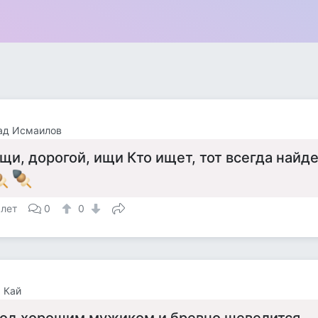
ад Исмаилов
щи, дорогой, ищи Кто ищет, тот всегда найде
 лет
0
0
 Кай