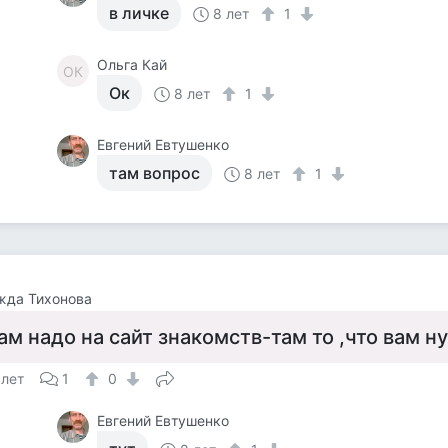
в личке
8 лет
1
Ольга Кай
ОК
Ок
8 лет
1
Евгений Евтушенко
там вопрос
8 лет
1
жда Тихонова
ам надо на сайт знакомств-там то ,что вам н
 лет
1
0
Евгений Евтушенко