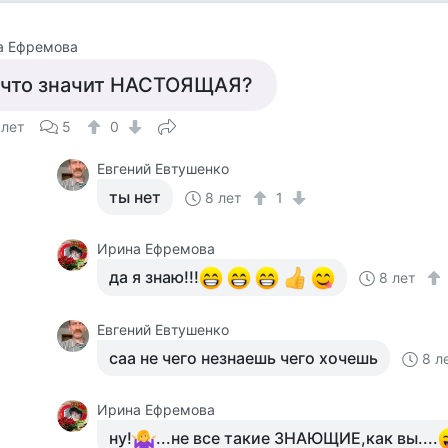
а Ефремова
 что значит НАСТОЯЩАЯ?
 лет
5
0
Евгений Евтушенко
ты нет
8 лет
1
Ирина Ефремова
да я знаю!!!
8 лет
Евгений Евтушенко
саа не чего незнаешь чего хочешь
8 л
Ирина Ефремова
ну!
...не все такие ЗНАЮЩИЕ,как вы....