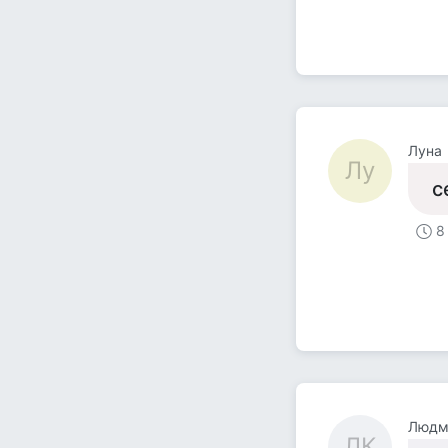
Луна
Лу
с
8
Людми
ЛК