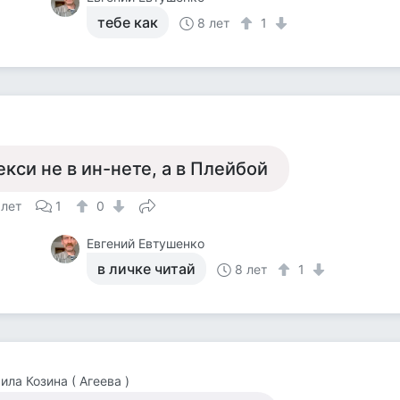
тебе как
8 лет
1
екси не в ин-нете, а в Плейбой
 лет
1
0
Евгений Евтушенко
в личке читай
8 лет
1
ла Козина ( Агеева )