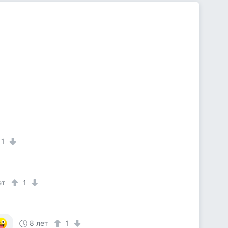
1
ет
1
8 лет
1