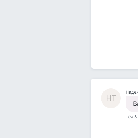
Наде
НТ
В
8