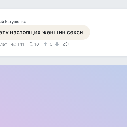
ий Евтушенко
ету настоящих женщин секси
 лет
141
10
0