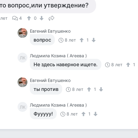
то вопрос,или утверждение?
 лет
4
0
Евгений Евтушенко
вопрос
8 лет
1
Людмила Козина ( Агеева )
ЛК
Не здесь наверное ищете.
8 лет
1
Евгений Евтушенко
ты против
8 лет
1
Людмила Козина ( Агеева )
ЛК
Фууууу!
8 лет
1