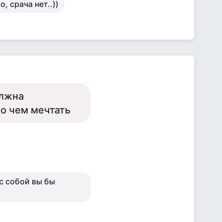
, срача нет..))
олжна
 о чем мечтать
 с собой вы бы