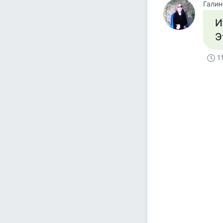
Галин
И
Э
1