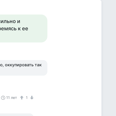
сильно и
ремясь к ее
ю, оккупировать так
11 лет
1