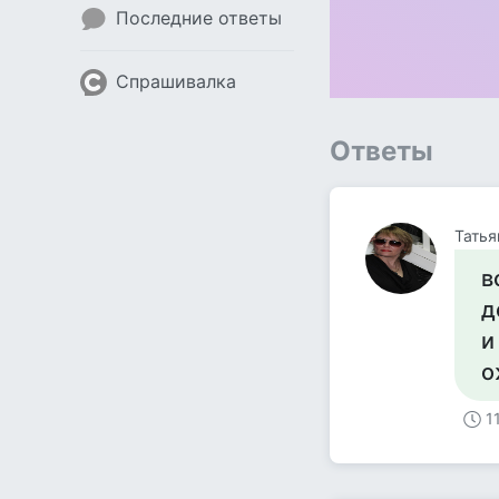
Последние ответы
Спрашивалка
Ответы
Татья
в
д
и
о
1