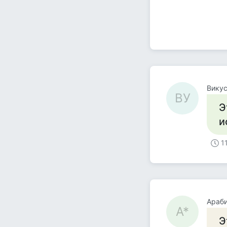
Викус
ВУ
Э
и
1
Араби
А*
Э