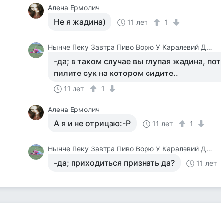
Алена Ермолич
Не я жадина)
11 лет
1
Нынче Пеку Завтра Пиво Ворю У Каралевий Дитя Отберу.
-да; в таком случае вы глупая жадина, п
пилите сук на котором сидите..
11 лет
1
Алена Ермолич
А я и не отрицаю:-Р
11 лет
1
Нынче Пеку Завтра Пиво Ворю У Каралевий Дитя Отберу.
-да; приходиться признать да?
11 лет