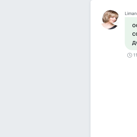
Liman
о
с
д
1