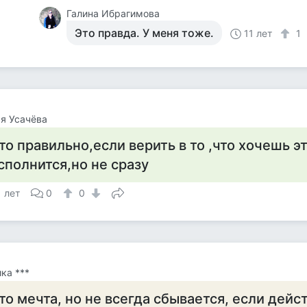
Галина Ибрагимова
Это правда. У меня тоже.
11 лет
1
я Усачёва
то правильно,если верить в то ,что хочешь э
сполнится,но не сразу
1 лет
0
0
ка ***
то мечта, но не всегда сбывается, если дейс