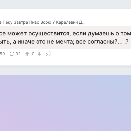
Нынче Пеку Завтра Пиво Ворю У Каралевий Дитя Отберу.
се может осуществится, если думаешь о том
ыть, а иначе это не мечта; все согласны?... .?
59
92
0