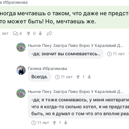
а Ибрагимова
ногда мечтаешь о таком, что даже не предс
то может быть! Но, мечтаешь же.
1 лет
4
0
Нынче Пеку Завтра Пиво Ворю У Каралевий Дитя Отберу.
-да; значит вы сомневаетесь..
11 лет
Галина Ибрагимова
Всегда.
11 лет
1
Нынче Пеку Завтра Пиво Ворю У Каралевий Дитя Отберу.
-да; я тоже сомневаюсь, у меня неотврат
что я когда-то сильно хотел, я не предст
быть, но я думал о том что это вполне реа
11 лет
1