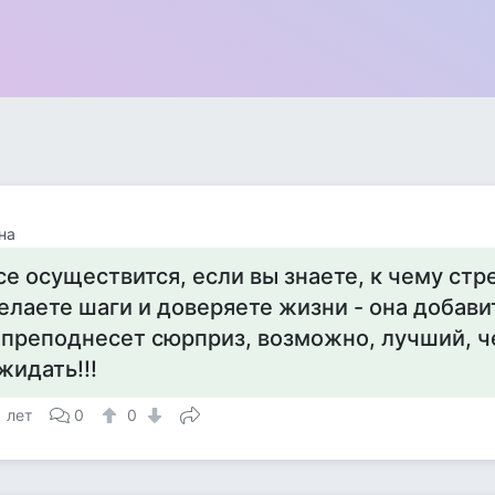
на
се осуществится, если вы знаете, к чему стр
елаете шаги и доверяете жизни - она добави
 преподнесет сюрприз, возможно, лучший, ч
жидать!!!
1 лет
0
0