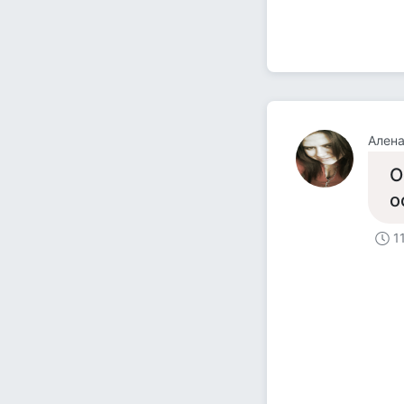
Ален
О
о
1