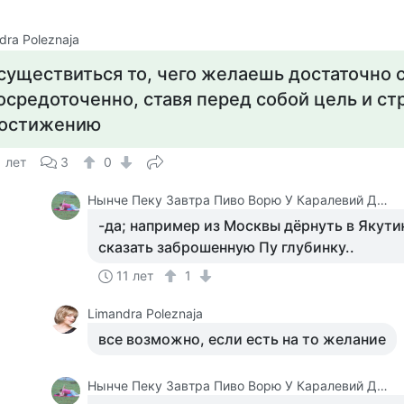
dra Poleznaja
существиться то, чего желаешь достаточно 
осредоточенно, ставя перед собой цель и ст
остижению
1 лет
3
0
Нынче Пеку Завтра Пиво Ворю У Каралевий Дитя Отберу.
-да; например из Москвы дёрнуть в Якути
сказать заброшенную Пу глубинку..
11 лет
1
Limandra Poleznaja
все возможно, если есть на то желание
Нынче Пеку Завтра Пиво Ворю У Каралевий Дитя Отберу.