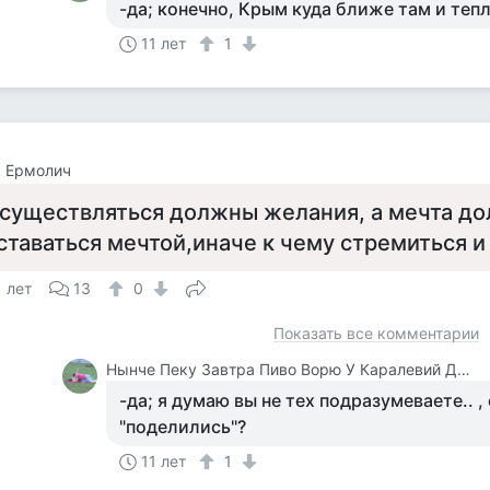
-да; конечно, Крым куда ближе там и тепло
11 лет
1
а Ермолич
существляться должны желания, а мечта д
ставаться мечтой,иначе к чему стремиться и
1 лет
13
0
Показать все комментарии
Нынче Пеку Завтра Пиво Ворю У Каралевий Дитя Отберу.
-да; я думаю вы не тех подразумеваете.. ,
"поделились"?
11 лет
1