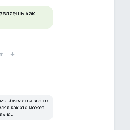
тавляешь как
1
имо сбывается всё то
авлял как это может
льно..