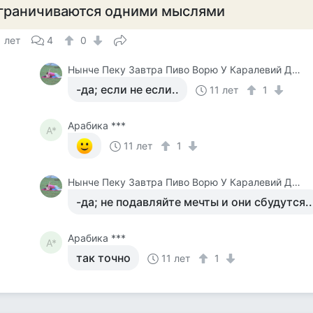
граничиваются одними мыслями
1 лет
4
0
Нынче Пеку Завтра Пиво Ворю У Каралевий Дитя Отберу.
-да; если не если..
11 лет
1
Арабика ***
А*
11 лет
1
Нынче Пеку Завтра Пиво Ворю У Каралевий Дитя Отберу.
-да; не подавляйте мечты и они сбудутся..
Арабика ***
А*
так точно
11 лет
1