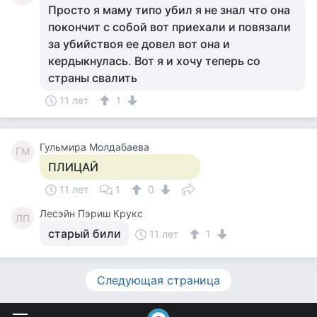
Просто я маму типо убил я не знал что она
покончит с собой вот приехали и повязали
за убийствоя ее довел вот она и
кердыкнулась. Вот я и хочу теперь со
страны свалить
11 лет
1
Гульмира Молдабаева
ГМ
ПЛИЦАЙ
11 лет
1
0
Лесэйн Пэриш Крукс
ЛП
старый били
11 лет
1
Следующая страница