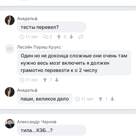
Анадельф
тесты перевел?
11 лет
2
0
Лесэйн Пэриш Крукс
ЛП
Один но не доконца сложные они очень там
нужно весь мозг включить я должен
грамотно перевезти к о 2 числу
11 лет
1
Анадельф
паши, великое дело
11 лет
1
Александр Чернов
типа...КЭБ...?