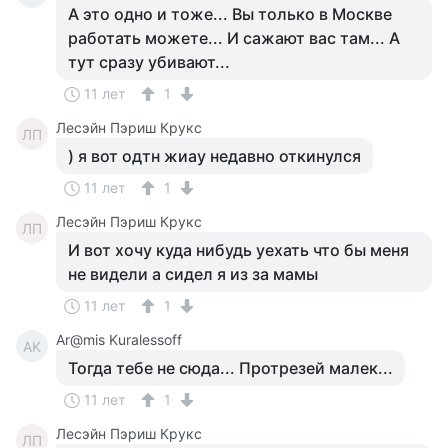
А это одно и тоже... Вы только в Москве
работать можете... И сажают вас там... А
тут сразу убивают...
11 лет
1
Лесэйн Пэриш Крукс
ЛП
) я вот одтн жиау недавно откинулся
11 лет
1
Лесэйн Пэриш Крукс
ЛП
И вот хочу куда нибудь уехать что бы меня
не видели а сидел я из за мамы
11 лет
1
Ar@mis Kuralessoff
AK
Тогда тебе не сюда... Протрезей малек...
11 лет
1
Лесэйн Пэриш Крукс
ЛП