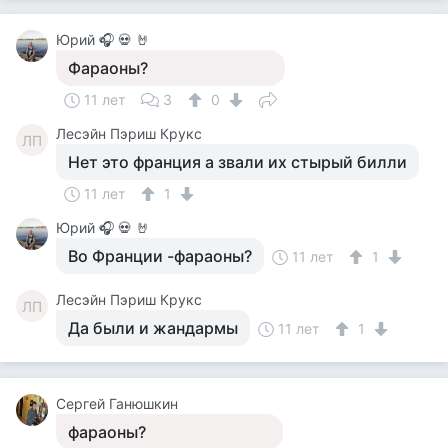
Юрий 🎧 💀 🤘
Фараоны?
11 лет
3
0
Лесэйн Пэриш Крукс
ЛП
Нет это франция а звали их стырый билли
11 лет
1
Юрий 🎧 💀 🤘
Во Франции -фараоны?
11 лет
1
Лесэйн Пэриш Крукс
ЛП
Да были и жандармы
11 лет
1
Сергей Ганюшкин
фараоны?