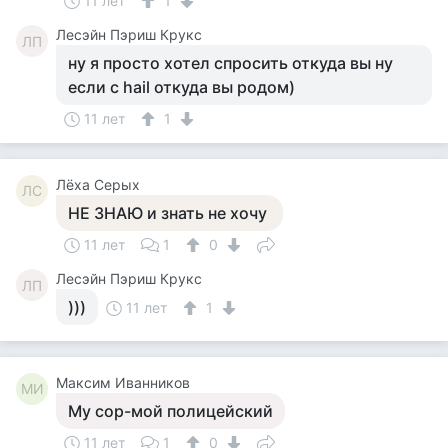
11 лет
1
Лесэйн Пэриш Крукс
ЛП
ну я просто хотел спросить откуда вы ну
если с hail откуда вы родом)
11 лет
1
Лёха Серых
ЛС
НЕ ЗНАЮ и знать не хочу
11 лет
1
0
Лесэйн Пэриш Крукс
ЛП
)))
11 лет
1
Максим Иванников
МИ
Му сор-мой полицейский
11 лет
1
0