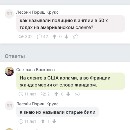
Лесэйн Пэриш Крукс
ЛП
как называли полицию в англии в 50 х
годах на американском сленге?
302
42
0
Ответы
Светлана Восковых
На сленге в США копами, а во Франции
жандармерия от слово жандарм.
11 лет
2
0
Лесэйн Пэриш Крукс
ЛП
я знаю их называли старые били
11 лет
1