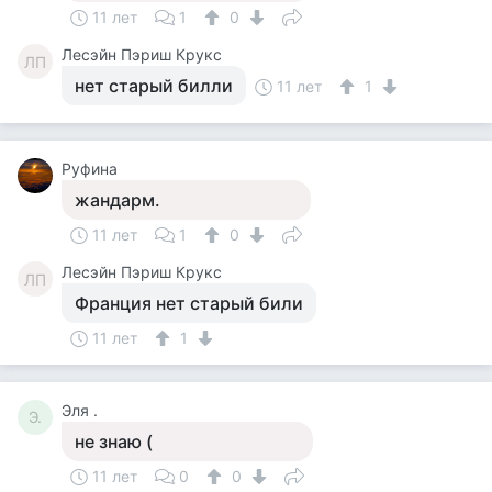
11 лет
1
0
Лесэйн Пэриш Крукс
ЛП
нет старый билли
11 лет
1
Руфина
жандарм.
11 лет
1
0
Лесэйн Пэриш Крукс
ЛП
Франция нет старый били
11 лет
1
Эля .
Э.
не знаю (
11 лет
0
0