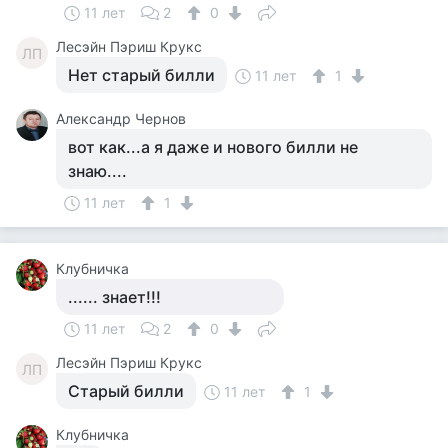
11 лет
2
0
Лесэйн Пэриш Крукс
ЛП
Нет старый билли
11 лет
1
Александр Чернов
вот как...а я даже и нового билли не
знаю....
11 лет
1
Клубничка
...... знает!!!
11 лет
2
0
Лесэйн Пэриш Крукс
ЛП
Старый билли
11 лет
1
Клубничка