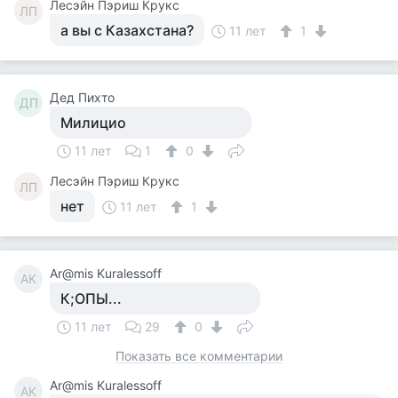
Лесэйн Пэриш Крукс
ЛП
а вы с Казахстана?
11 лет
1
Дед Пихто
ДП
Милицио
11 лет
1
0
Лесэйн Пэриш Крукс
ЛП
нет
11 лет
1
Ar@mis Kuralessoff
AK
К;ОПЫ...
11 лет
29
0
Показать все комментарии
Ar@mis Kuralessoff
AK