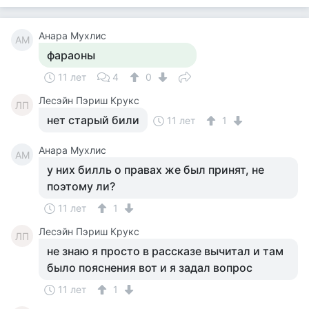
Анара Мухлис
АМ
фараоны
11 лет
4
0
Лесэйн Пэриш Крукс
ЛП
нет старый били
11 лет
1
Анара Мухлис
АМ
у них билль о правах же был принят, не
поэтому ли?
11 лет
1
Лесэйн Пэриш Крукс
ЛП
не знаю я просто в рассказе вычитал и там
было пояснения вот и я задал вопрос
11 лет
1