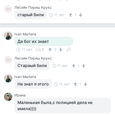
Лесэйн Пэриш Крукс
ЛП
старый били
11 лет
1
Ivan Martens
Да бог их знает
11 лет
5
0
Лесэйн Пэриш Крукс
ЛП
Стараый били
11 лет
1
Ivan Martens
Не знал я этого
11 лет
1
Ирина
Маленькая была,с полицией дела не
имела))))