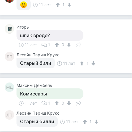
11 лет
1
Игорь
шпик вроде?
11 лет
1
0
Лесэйн Пэриш Крукс
ЛП
Старый били
11 лет
1
Максим Дембель
МД
Комиссары
11 лет
1
0
Лесэйн Пэриш Крукс
ЛП
Старый билли
11 лет
1