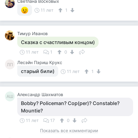
Светлана Восковых
11 лет
1
Тимур Иванов
Сказка с счастливым концом)
11 лет
1
0
Лесэйн Пэриш Крукс
ЛП
старый били)
11 лет
1
Александр Шахматов
АШ
Bobby? Policeman? Cop(per)? Constable?
Mountie?
11 лет
17
0
Показать все комментарии