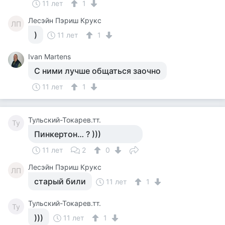
11 лет
1
Лесэйн Пэриш Крукс
ЛП
)
11 лет
1
Ivan Martens
С ними лучше общаться заочно
11 лет
1
Тульский-Токарев.тт.
Ту
Пинкертон… ? )))
11 лет
2
0
Лесэйн Пэриш Крукс
ЛП
старый били
11 лет
1
Тульский-Токарев.тт.
Ту
)))
11 лет
1