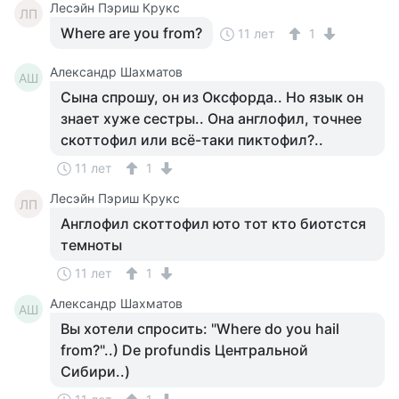
Лесэйн Пэриш Крукс
ЛП
Where are you from?
11 лет
1
Александр Шахматов
АШ
Сына спрошу, он из Оксфорда.. Но язык он
знает хуже сестры.. Она англофил, точнее
скоттофил или всё-таки пиктофил?..
11 лет
1
Лесэйн Пэриш Крукс
ЛП
Англофил скоттофил юто тот кто биотстся
темноты
11 лет
1
Александр Шахматов
АШ
Вы хотели спросить: "Where do you hail
from?"..) De profundis Центральной
Сибири..)