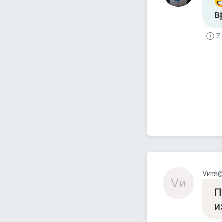
в
7
Vитя
Vи
П
и