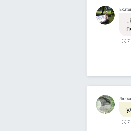
Ekate
.
п
7
Любо
у
7