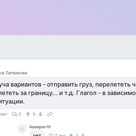
на Литвинова
уча вариантов - отправить груз, перелететь 
лететь за границу... и т.д. Глагол - в зависим
итуации.
 лет
2
0
Козерог !!!
К!
нет
7 лет
1