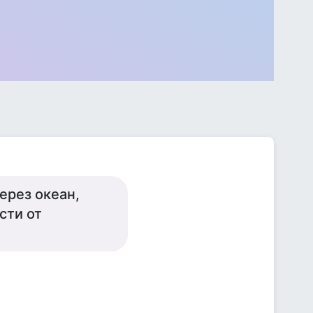
через океан,
ости от