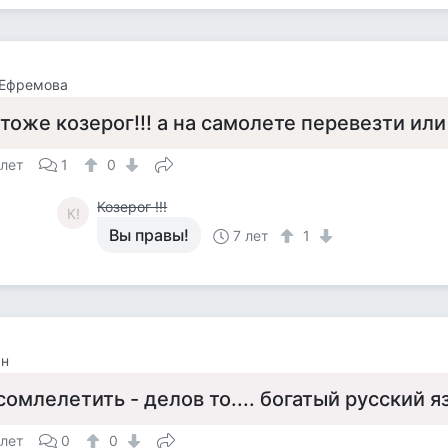
 Ефремова
 тоже козерог!!! а на самолете перевезти ил
 лет
1
0
Козерог !!!
К!
Вы правы!
7 лет
1
ан
сомлелетить - делов то.... богатый русский 
 лет
0
0