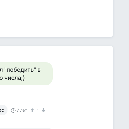
л "победить" в
 числа;)
ос
7 лет
1