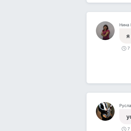
Нина
я
7
Русл
у
7