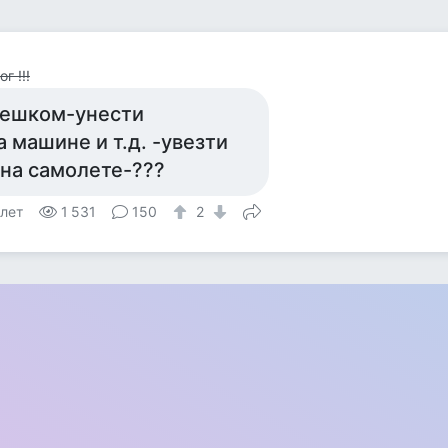
г !!!
ешком-унести
а машине и т.д. -увезти
 на самолете-???
 лет
1 531
150
2