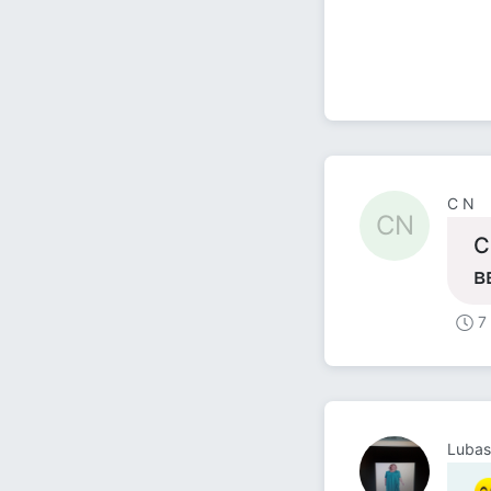
C N
CN
С
в
7
Lubas