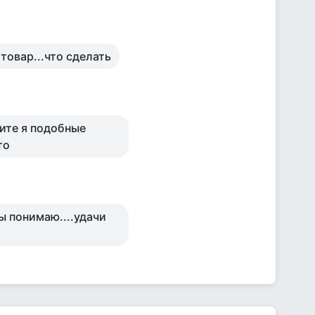
 товар...что сделать
рите я подобные
то
сы понимаю....удачи