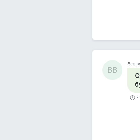
Весн
ВВ
О
б
7