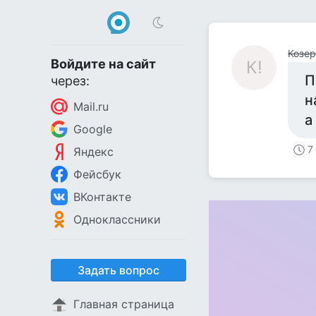
Козеро
Войдите на сайт
К!
П
через:
н
Mail.ru
а
Google
7
Яндекс
Фейсбук
ВКонтакте
Одноклассники
Задать вопрос
Главная страница