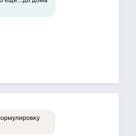
о ещё...до дома
 формулировку