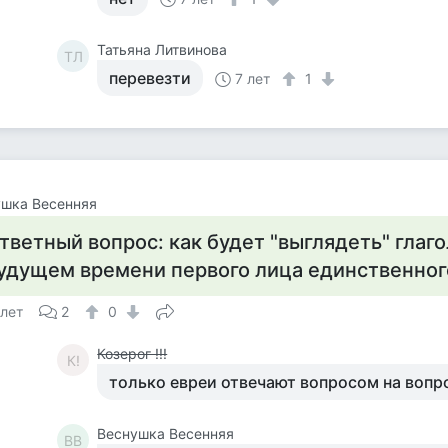
Татьяна Литвинова
ТЛ
перевезти
7 лет
1
ушка Весенняя
тветный вопрос: как будет "выглядеть" глаго
удущем времени первого лица единственного
 лет
2
0
Козерог !!!
К!
только евреи отвечают вопросом на вопр
Веснушка Весенняя
ВВ