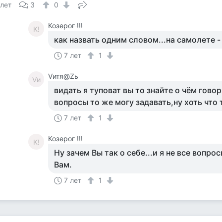
 лет
3
0
Козерог !!!
К!
как назвать одним словом...на самолете -
7 лет
1
Vитя@Zь
Vи
видать я туповат вы то знайте о чём гово
вопросы то же могу задавать,ну хоть что 
7 лет
1
Козерог !!!
К!
Ну зачем Вы так о себе...и я не все вопро
Вам.
7 лет
1