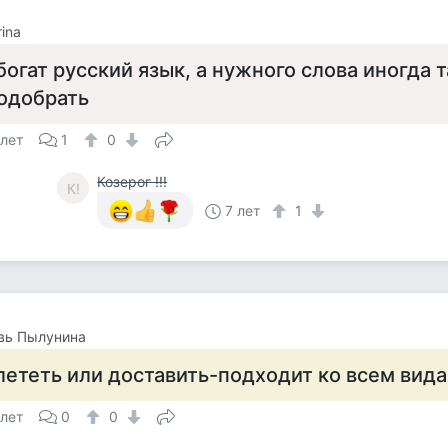
rina
.богат русский язык, а нужного слова иногда т
одобрать
 лет
1
0
Козерог !!!
К!
7 лет
1
вь Пылунина
лететь или доставить-подходит ко всем вид
 лет
0
0