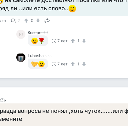
на самолёте доставляют посылки или что т
ряд ли...или есть слово..
 лет
2
0
Козерог !!!
К!
7 лет
1
Lubasha ~~~
7 лет
1
@Zь
равда вопроса не понял ,хоть чуток.......или
змените