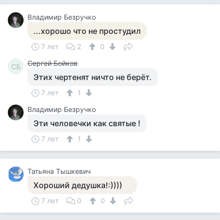
Владимир Безручко
...хорошо что не простудил
7 лет
2
0
Сергей Бойков
СБ
Этих чертенят ничто не берёт.
7 лет
1
Владимир Безручко
Эти человечки как святые !
7 лет
1
Татьяна Тышкевич
Хороший дедушка!:))))
7 лет
0
0