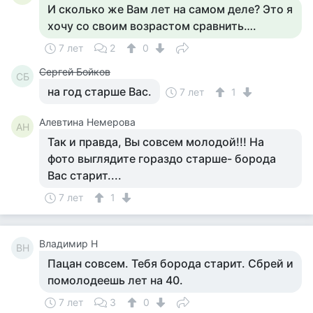
И сколько же Вам лет на самом деле? Это я
хочу со своим возрастом сравнить….
7 лет
2
0
Сергей Бойков
СБ
на год старше Вас.
7 лет
1
Алевтина Немерова
АН
Так и правда, Вы совсем молодой!!! На
фото выглядите гораздо старше- борода
Вас старит....
7 лет
1
Владимир Н
ВН
Пацан совсем. Тебя борода старит. Сбрей и
помолодеешь лет на 40.
7 лет
3
0