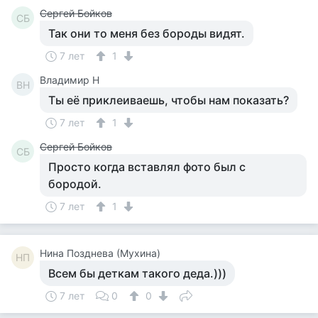
Сергей Бойков
СБ
Так они то меня без бороды видят.
7 лет
1
Владимир Н
ВН
Ты её приклеиваешь, чтобы нам показать?
7 лет
1
Сергей Бойков
СБ
Просто когда вставлял фото был с
бородой.
7 лет
1
Нина Позднева (Мухина)
НП
Всем бы деткам такого деда.)))
7 лет
0
0