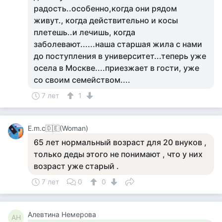
радость..особенно,когда они рядом
живут., когда действительно и косы
плетешь..и лечишь, когда
заболевают......наша старшая жила с нами
до поступления в университет...теперь уже
осела в Москве....приезжает в гости, уже
со своим семейством....
7 лет
1
Е.m.c🇩🇪(Woman)
65 лет нормальный возраст для 20 внуков ,
только деды этого не понимают , что у них
возраст уже старый .
7 лет
0
0
Алевтина Немерова
АН