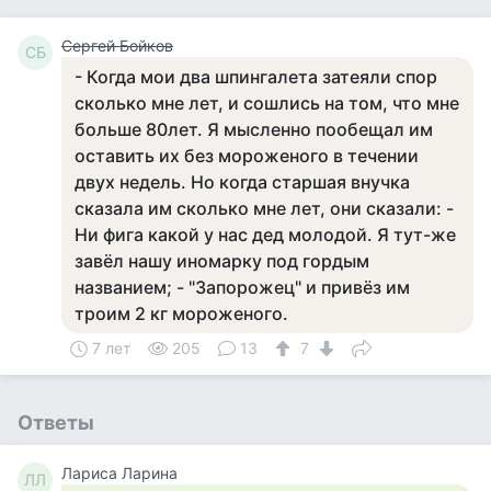
Сергей Бойков
СБ
- Когда мои два шпингалета затеяли спор
сколько мне лет, и сошлись на том, что мне
больше 80лет. Я мысленно пообещал им
оставить их без мороженого в течении
двух недель. Но когда старшая внучка
сказала им сколько мне лет, они сказали: -
Ни фига какой у нас дед молодой. Я тут-же
завёл нашу иномарку под гордым
названием; - "Запорожец" и привёз им
троим 2 кг мороженого.
7 лет
205
13
7
Ответы
Лариса Ларина
ЛЛ