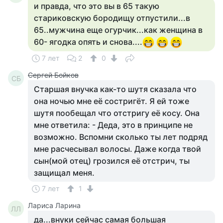
и правда, что это вы в 65 такую
стариковскую бородищу отпустили...в
65..мужчина еще огурчик...как женщина в
60- ягодка опять и снова....
7 лет
2
0
Сергей Бойков
СБ
Старшая внучка как-то шутя сказала что
она ночью мне её состригёт. Я ей тоже
шутя пообещал что отстригу её косу. Она
мне ответила: - Деда, это в принципе не
возможно. Вспомни сколько ты лет подряд
мне расчесывал волосы. Даже когда твой
сын(мой отец) грозился её отстрич, ты
защищал меня.
7 лет
1
Лариса Ларина
ЛЛ
да...внуки сейчас самая большая