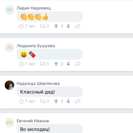
Лидия Надеевец
ЛН
7 лет
0
0
Людмила Бушуева
ЛБ
7 лет
0
0
Надежда Шевлякова
Классный дед!
7 лет
0
0
Евгений Иванов
ЕИ
Во молодец!