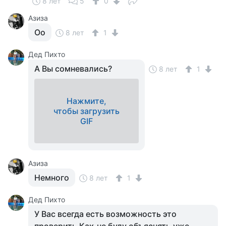
8 лет
5
0
Азиза
Оо
8 лет
1
Дед Пихто
А Вы сомневались?
8 лет
1
Нажмите,
чтобы загрузить
GIF
Азиза
Немного
8 лет
1
Дед Пихто
У Вас всегда есть возможность это