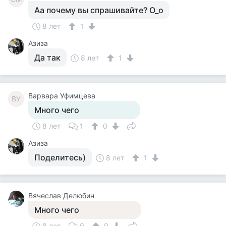
Аа почему вы спрашивайте? О_о
8 лет
1
Азиза
Да так
8 лет
1
Варвара Уфимцева
ВУ
Много чего
8 лет
1
0
Азиза
Поделитесь)
8 лет
1
Вячеслав Делюбин
Много чего
8 лет
0
0