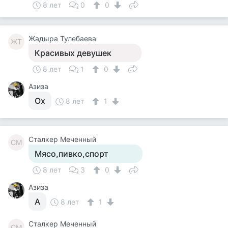
8 лет
0
0
Жадыра Тулебаева
ЖТ
Красивых девушек
8 лет
1
0
Азиза
Ох
8 лет
1
Сталкер Меченный
СМ
Мясо,пивко,спорт
8 лет
3
0
Азиза
А
8 лет
1
Сталкер Меченный
СМ