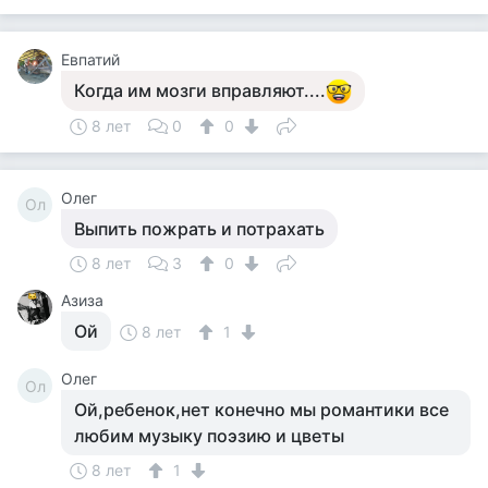
Евпатий
Когда им мозги вправляют....
8 лет
0
0
Олег
Ол
Выпить пожрать и потрахать
8 лет
3
0
Азиза
Ой
8 лет
1
Олег
Ол
Ой,ребенок,нет конечно мы романтики все
любим музыку поэзию и цветы
8 лет
1