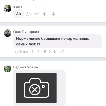
Азиза
Аа
8 лет
1
Граф Пупыркин
Нормальные барышень ненормальных
самих любят
8 лет
0
0
Бедный Мойша.