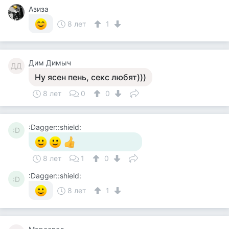
Азиза
8 лет
1
Дим Димыч
ДД
Ну ясен пень, секс любят)))
8 лет
0
0
:Dagger::shield:
:D
8 лет
1
0
:Dagger::shield:
:D
8 лет
1