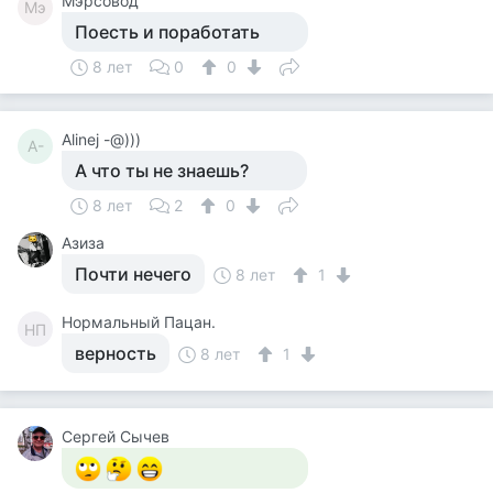
Мэрсовод
Мэ
Поесть и поработать
8 лет
0
0
Alinej -@)))
A-
А что ты не знаешь?
8 лет
2
0
Азиза
Почти нечего
8 лет
1
Нормальный Пацан.
НП
верность
8 лет
1
Сергей Сычев