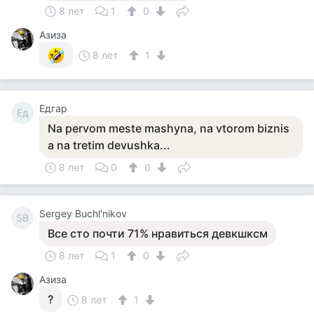
8 лет
1
0
Азиза
8 лет
1
Едгар
Ед
Na pervom meste mashyna, na vtorom biznis
a na tretim devushka...
8 лет
0
0
Sergey Buchl'nikov
SB
Все сто почти 71% нравиться девкшксм
8 лет
1
0
Азиза
?
8 лет
1