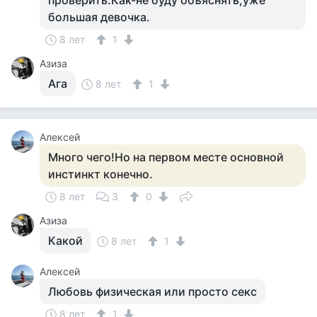
проверить.Как-не буду объяснять,уже
большая девочка.
8 лет
1
Азиза
Ага
8 лет
1
Алексей
Много чего!Но на первом месте основной
инстинкт конечно.
8 лет
3
0
Азиза
Какой
8 лет
1
Алексей
Любовь физическая или просто секс
8 лет
1