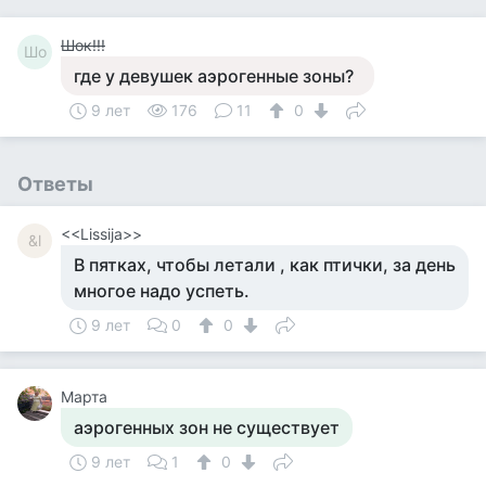
Шок!!!
Шо
где у девушек аэрогенные зоны?
9 лет
176
11
0
Ответы
<<Lissija>>
&l
В пятках, чтобы летали , как птички, за день
многое надо успеть.
9 лет
0
0
Марта
аэрогенных зон не существует
9 лет
1
0