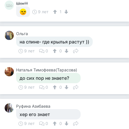
Шок!!!
Шо
9 лет
1
Ольга
на спине- где крылья растут ))
9 лет
0
0
Наталья Тимофеева(Тарасова)
до сих пор не знаете?
9 лет
0
0
Руфина Азибаева
хер его знает
9 лет
0
0