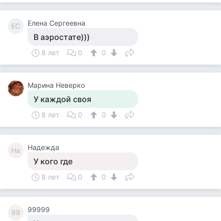
Елена Сергеевна
ЕС
В аэростате)))
8 лет
0
0
Марина Неверко
У каждой своя
8 лет
0
0
Надежда
На
У кого где
8 лет
0
0
99999
99