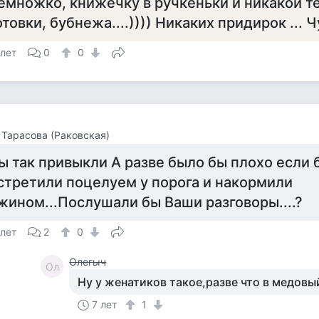
емножко, книжечку в ручкеньки и никакой те
отовки, бубнежа....)))) Никаких придирок ... Ч
 лет
0
0
Тарасова (Раковская)
ы так привыкли А разве было бы плохо если 
стретили поцелуем у порога и накормили
жином...Послушали бы Ваши разговоры....?
 лет
2
0
Олегыч
Ол
Ну у женатиков такое,разве что в медовы
7 лет
1