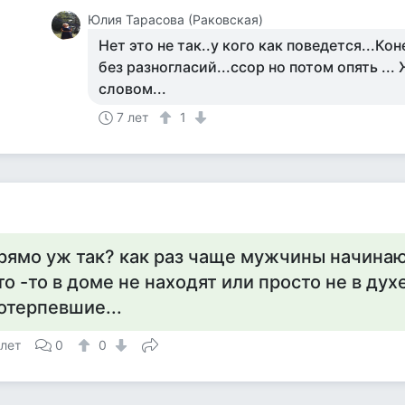
Юлия Тарасова (Раковская)
Нет это не так..у кого как поведется...Ко
без разногласий...ссор но потом опять ..
словом...
7 лет
1
рямо уж так? как раз чаще мужчины начинаю
то -то в доме не находят или просто не в духе
отерпевшие...
 лет
0
0