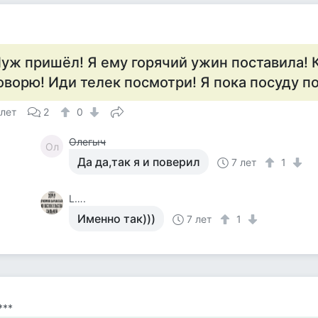
уж пришёл! Я ему горячий ужин поставила! К
оворю! Иди телек посмотри! Я пока посуду по
 лет
2
0
Олегыч
Ол
Да да,так я и поверил
7 лет
1
L….
Именно так)))
7 лет
1
***