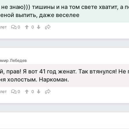
 не знаю))) тишины и на том свете хватит, а 
еной выпить, даже веселее
 лет
0
0
имир Лебедев
й, прав! Я вот 41 год женат. Так втянулся! Н
ня холостым. Наркоман.
 лет
0
0