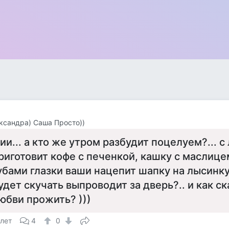
ександра) Саша Просто))
ии... а кто же утром разбудит поцелуем?... 
риготовит кофе с печенкой, кашку с маслицем
убами глазки ваши нацепит шапку на лысинку
удет скучать выпроводит за дверь?.. и как с
юбви прожить? )))
 лет
4
0