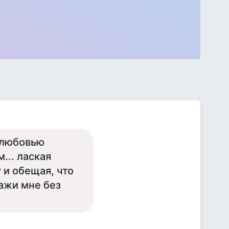
с любовью
... лаская
 и обещая, что
кажи мне без