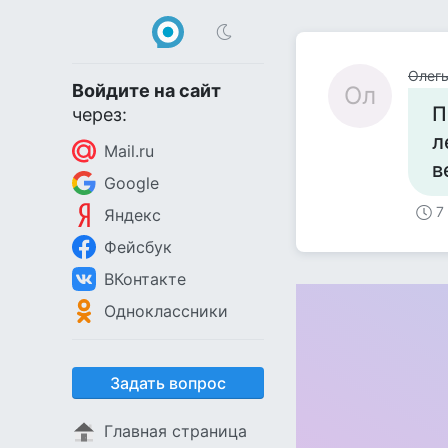
Олег
Войдите на сайт
Ол
П
через:
л
Mail.ru
в
Google
7
Яндекс
Фейсбук
ВКонтакте
Одноклассники
Задать вопрос
Главная страница