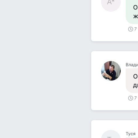
А*
О
ж
7
Влад
О
д
7
Tycя