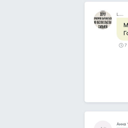
L….
М
Г
7
Анна 