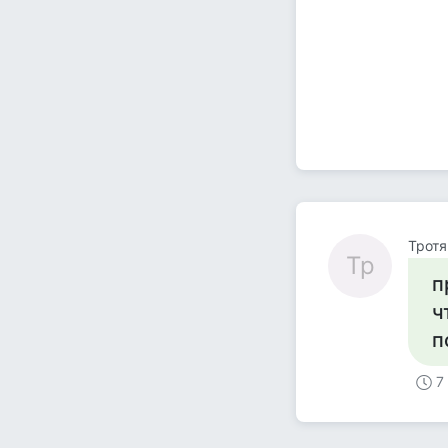
Тротя
Тр
п
ч
п
7