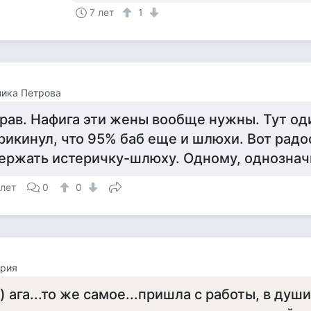
7 лет
1
ика Петрова
рав. Нафига эти жены вообще нужны. Тут од
рикинул, что 95% баб еще и шлюхи. Вот радо
ержать истеричку-шлюху. Одному, однознач
 лет
0
0
ория
)) ага...то же самое...пришла с работы, в душ