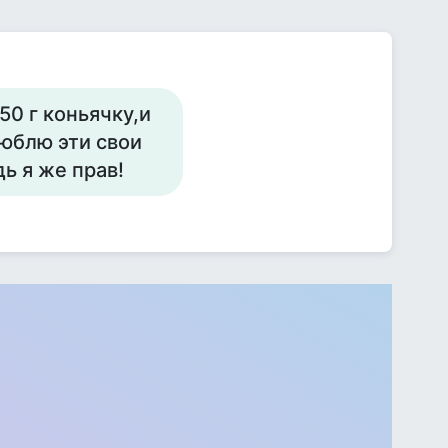
0 г коньячку,и
люблю эти свои
ь я же прав!