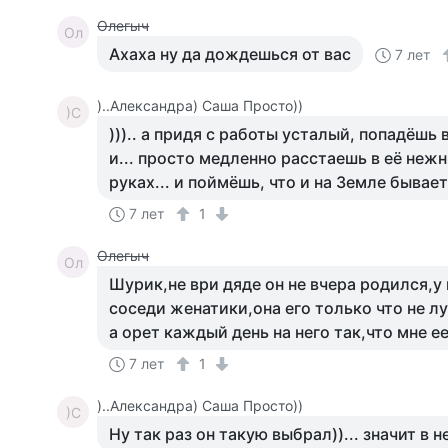
Олегыч
Ол
Ахаха ну да дождешься от вас
7 лет
)..Александра) Саша Просто))
)С
))).. а придя с работы усталый, попадёшь 
и... просто медленно расстаешь в её неж
руках... и поймёшь, что и на Земле бывает
7 лет
1
Олегыч
Ол
Шурик,не ври дяде он не вчера родился,у 
соседи женатики,она его только что не лу
а орет каждый день на него так,что мне 
7 лет
1
)..Александра) Саша Просто))
)С
Ну так раз он такую выбрал))... значит в не