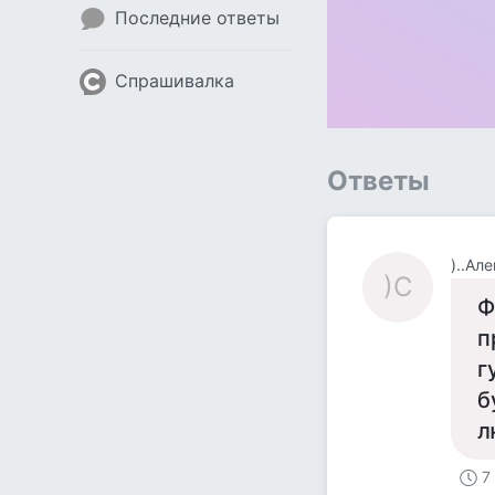
Последние ответы
Спрашивалка
Ответы
)..Ал
)С
Ф
п
г
б
л
7