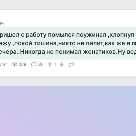
ыч
ришел с работу помылся поужинал ,хлопнул 5
ежу ,покой тишина,никто не пилит,как же я 
ечера..Никогда не понимал женатиков.Ну вед
 лет
328
59
1