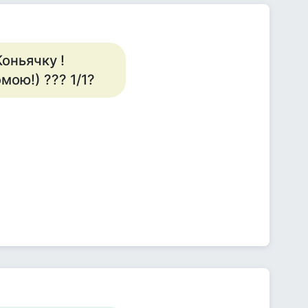
оньячку !
мою!) ??? 1/1?