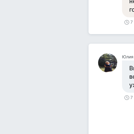
н
г
7
Юлия 
В
в
у
7