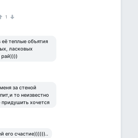
1
в её теплые объятия
ных, ласковых
 рай))))
меня за стеной
пит,и то неизвестно
ее придушить хочется
й его счастие))))))..