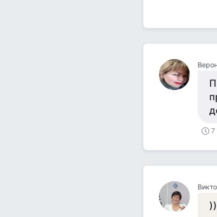
Верон
П
п
д
7
Викт
)