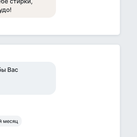
бе стирки,
удо!
бы Вас
й месяц