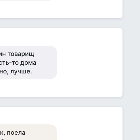
ин товарищ
сть-то дома
но, лучше.
ик, поела