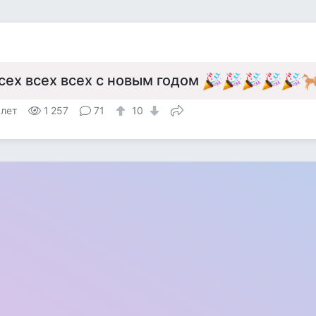
а
сех всех всех с новым годом
 лет
1 257
71
10