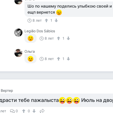
Шо по нашему поделись улыбкою своей и о
ещп вернется
8 лет
1
Legião Dos Sábios
8 лет
1
Ольга
8 лет
1
 Вертер
драсти тебе пажалыста
Июль на дво
 лет
0
0