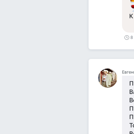
К
8
Евген
П
В
В
П
П
Т
В