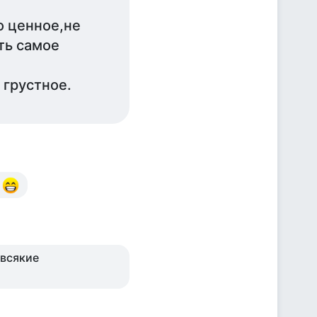
то ценное,не
ть самое
 грустное.
и
 всякие