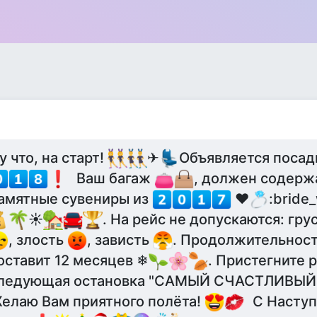
у что, на старт!
✈
Объявляется посад
Ваш багаж
, должен содерж
амятные сувениры из
❤
:bride_
☀
. На рейс не допускаются: гру
, злость
, зависть
. Продолжительност
оставит 12 месяцев ❄
. Пристегните 
ледующая остановка "САМЫЙ СЧАСТЛИВЫЙ
елаю Вам приятного полёта!
С Насту