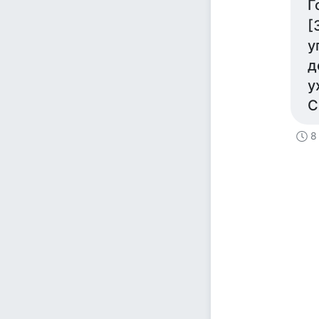
Г
[
у
д
у
С
8