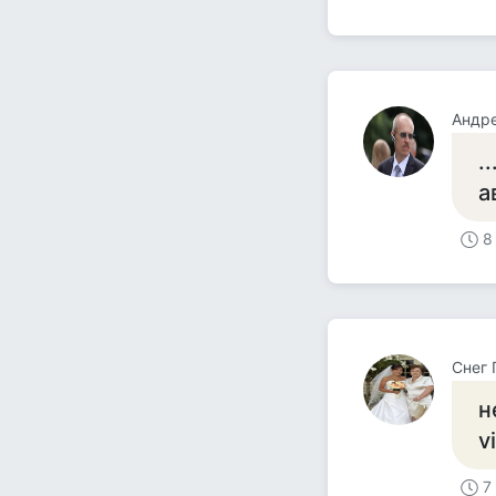
Андр
.
а
8
Снег
н
v
7