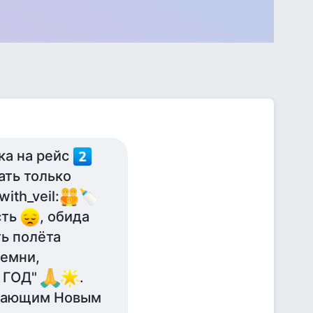
ка на рейс
ать только
with_veil:
сть
, обида
ь полёта
ремни,
 ГОД"
.
пающим Новым