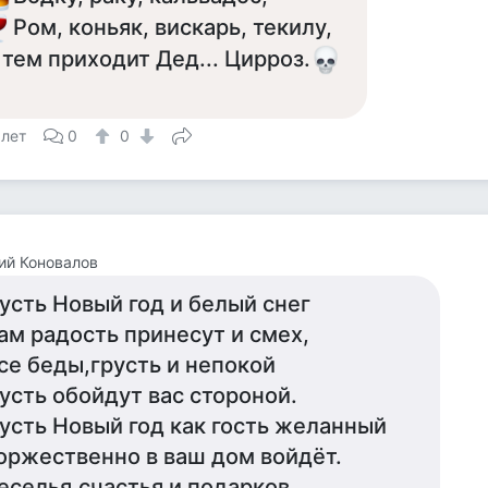
Ром, коньяк, вискарь, текилу,
 тем приходит Дед... Цирроз.
 лет
0
0
ий Коновалов
усть Новый год и белый снег
ам радость принесут и смех,
се беды,грусть и непокой
усть обойдут вас стороной.
усть Новый год как гость желанный
оржественно в ваш дом войдёт.
еселья,счастья и подарков