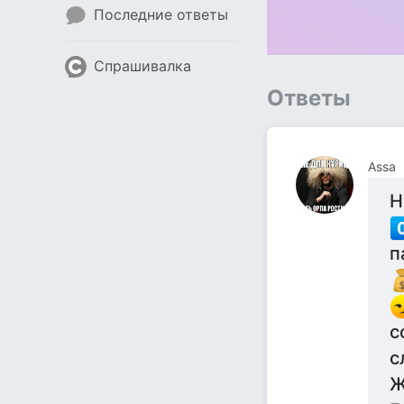
Последние ответы
Спрашивалка
Ответы
Assa
Н
п
с
с
Ж