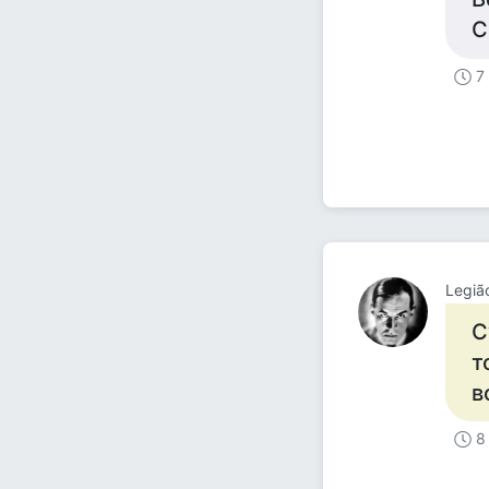
С
7
Legiã
С
т
в
8