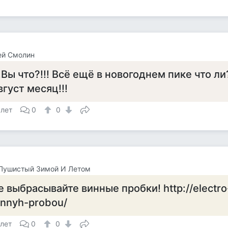
ей Смолин
..Вы что?!!! Всё ещё в новогоднем пике что ли
вгуст месяц!!!
 лет
0
0
 Пушистый Зимой И Летом
е выбрасывайте винные пробки! http://electro-
innyh-probou/
 лет
0
0