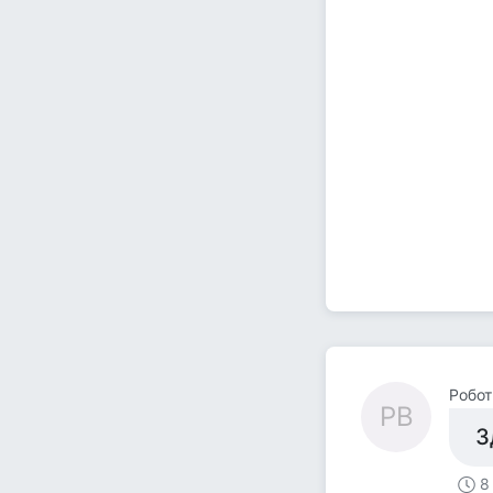
Робот
РВ
З
8