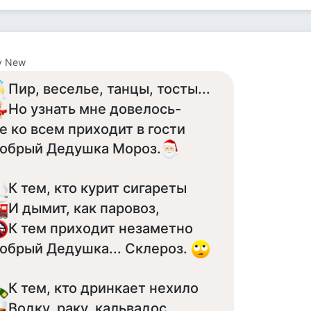
iy New
Пир, веселье, танцы, тосты...
Но узнать мне довелось-
е ко всем приходит в гости
обрый Дедушка Мороз.
К тем, кто курит сигареты
И дымит, как паровоз,
К тем приходит незаметно
обрый Дедушка... Склероз.
К тем, кто дринкает нехило
Водку, раку, кальвадос,