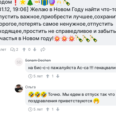
одом
31.12, 19:06] Желаю в Новом Году найти что-
пустить важное,приобрести лучшее,сохрани
орогое,потерять самое ненужное,отпустить
ходящее,простить не справедливое и забыть
частья в Новом году!
 лет
2
0
Sonam Dechen
SD
на бис-с-с пажалуйста Ас-са !!! генацвал
5 лет
1
Ольга
Точно. Мы едем в отпуск так что
поздравления приветствуются
5 лет
1