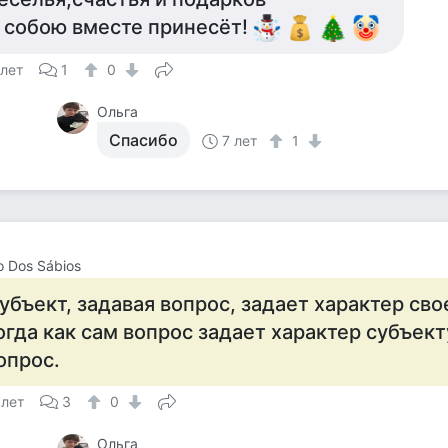
 собою вместе принесёт!
 лет
1
0
Ольга
Спасибо
7 лет
1
o Dos Sábios
убъект, задавая вопрос, задает характер сво
огда как сам вопрос задает характер субъек
опрос.
 лет
3
0
Ольга