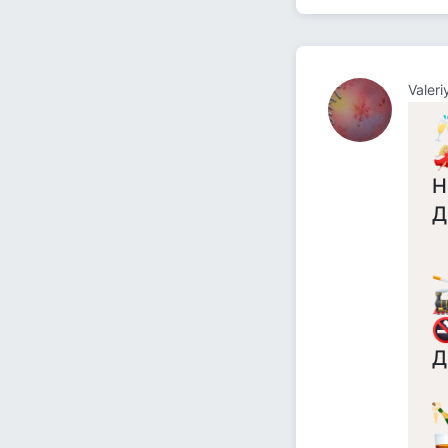
Valer
Н
Д
Д