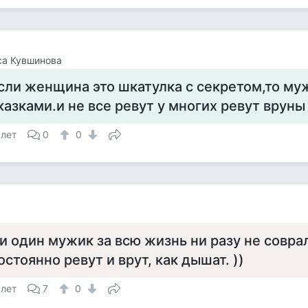
са Кувшинова
сли женщина это шкатулка с секретом,то му
казками.и не все ревут у многих ревут вруны
 лет
0
0
и один мужик за всю жизнь ни разу не совр
остоянно ревут и врут, как дышат. ))
 лет
7
0