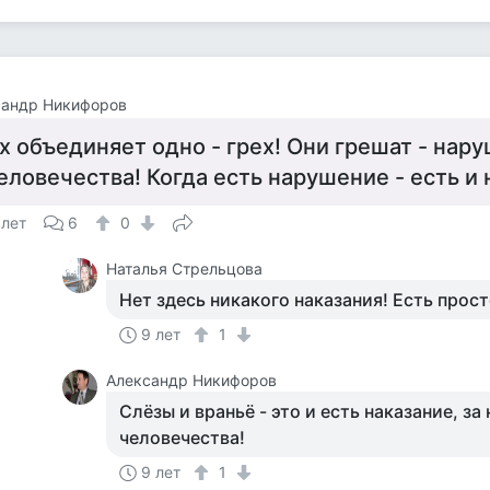
сандр Никифоров
х объединяет одно - грех! Они грешат - нар
еловечества! Когда есть нарушение - есть и 
 лет
6
0
Наталья Стрельцова
Нет здесь никакого наказания! Есть прост
9 лет
1
Александр Никифоров
Слёзы и враньё - это и есть наказание, з
человечества!
9 лет
1