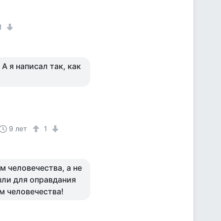
1
 А я написал так, как
9 лет
1
м человечества, а не
ыли для оправдания
м человечества!