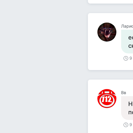
Лари
е
с
9
Вв
Н
п
9