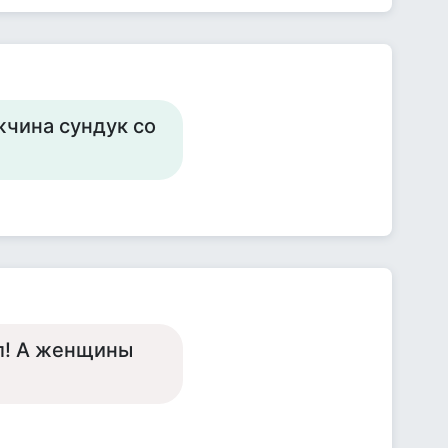
жчина сундук со
ал! А женщины