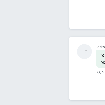
Leska
Le
Х
ж
9