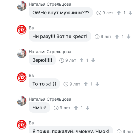
Наталья Стрельцова
Ой!Не врут мужчины???
9 лет
1
Вв
Ни разу!!! Вот те крест!
9 лет
1
Наталья Стрельцова
Верю!!!!!
9 лет
1
Вв
То то ж! ))
9 лет
1
Наталья Стрельцова
Чмок!
9 лет
1
Вв
Я тоже, пожалуй, чмокну. Чмок!
9 ле