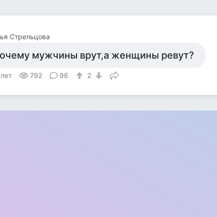
ья Стрельцова
очему мужчины врут,а женщины ревут?
 лет
792
96
2