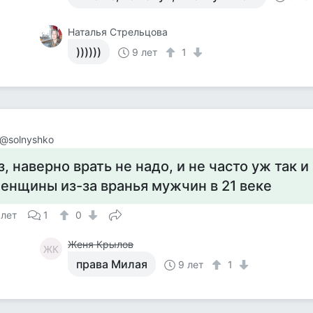
Наталья Стрельцова
))))))
9 лет
1
@solnyshko
з, наверно врать не надо, и не часто уж так и
енщины из-за вранья мужчин в 21 веке
 лет
1
0
Женя Крылов
ЖК
права Милая
9 лет
1