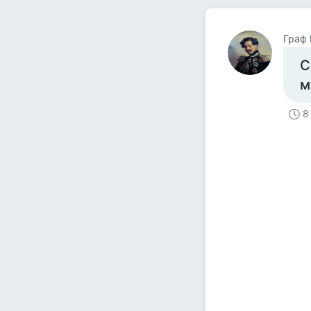
Граф
С
м
8