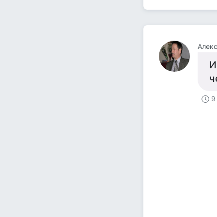
Алек
И
ч
9