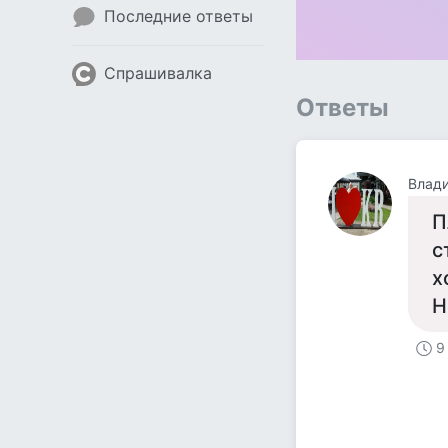
Последние ответы
Спрашивалка
Ответы
Влад
П
с
х
Н
9