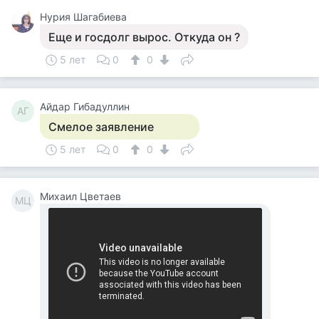
Нурия Шагабиева
Еще и госдолг вырос. Откуда он ?
5 лет
0
0
Айдар Гибадуллин
АГ
Смелое заявление
5 лет
0
0
Михаил Цветаев
МЦ