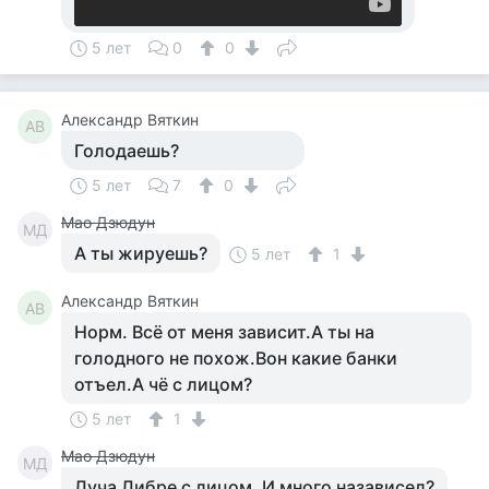
5 лет
0
0
Александр Вяткин
АВ
Голодаешь?
5 лет
7
0
Мао Дзюдун
МД
А ты жируешь?
5 лет
1
Александр Вяткин
АВ
Норм. Всё от меня зависит.А ты на
голодного не похож.Вон какие банки
отъел.А чё с лицом?
5 лет
1
Мао Дзюдун
МД
Луча Либре с лицом. И много назависел?