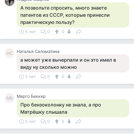
А позвольте спросить, много знаете
патентов из СССР, которые принесли
практическую пользу?
5 лет
0
0
Наталья Саломатина
НС
а может уже вычерпали и он это имел в
виду ну сколько можно
5 лет
0
0
Марго Беккер
МБ
Про бензоколонку не знала, а про
Матрёшку слышала
5 лет
0
0