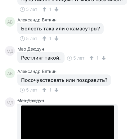
5 лет
1
Александр Вяткин
АВ
Болесть така или с камасутры?
5 лет
1
Мао Дзюдун
МД
Рестлинг такой.
5 лет
1
Александр Вяткин
АВ
Посочувствовать или поздравить?
5 лет
1
Мао Дзюдун
МД