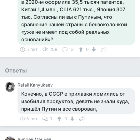
в 2020-м оформила 35,5 тысяч патентов,
Китай 1,4 млн., США 621 тыс., Япония 307
тыс. Согласны ли вы с Путиным, что
сравнение нашей страны с бензоколонкой
«уже не имеет под собой реальных
оснований»?
5 лет
208
13
0
Ответы
Rafail Kanyukaev
Конечно, в СССР е прилавки ломились от
изобилия продуктов, девать не знали куда,
пришёл Путин и все своровал,
5 лет
0
0
Андрей Мацнев