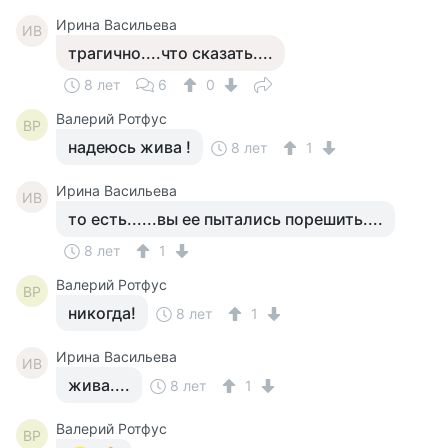
Ирина Васильева
ИВ
трагично....что сказать....
8 лет
6
0
Валерий Ротфус
ВР
надеюсь жива !
8 лет
1
Ирина Васильева
ИВ
то есть......вы ее пытались порешить....
8 лет
1
Валерий Ротфус
ВР
никогда!
8 лет
1
Ирина Васильева
ИВ
жива....
8 лет
1
Валерий Ротфус
ВР