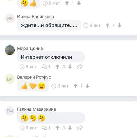
8 лет
1
Ирина Васильева
ИВ
ждите...и обрящите.....
8 лет
1
Мира Донна
Интернет отключили
8 лет
1
0
Валерий Ротфус
ВР
8 лет
1
Галина Мазяркина
ГМ
8 лет
1
0