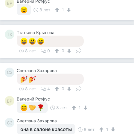
Валерий Ротфус
ВР
8 лет
1
Ттатьяна Крылова
ТК
8 лет
0
0
Светлана Захарова
СЗ
8 лет
4
0
Валерий Ротфус
ВР
8 лет
1
Светлана Захарова
СЗ
она в салоне красоты
8 лет
1