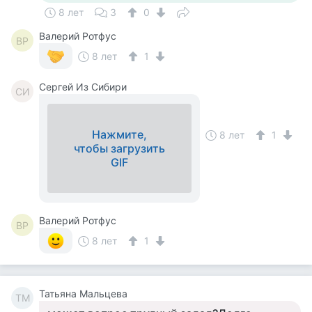
8 лет
3
0
Валерий Ротфус
ВР
8 лет
1
Cергей Из Сибири
CИ
Нажмите,
8 лет
1
чтобы загрузить
GIF
Валерий Ротфус
ВР
8 лет
1
Татьяна Мальцева
ТМ