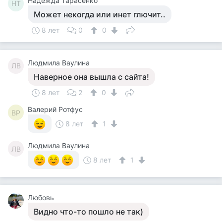
Надежда Тарасенко
НТ
Может некогда или инет глючит..
8 лет
0
0
Людмила Ваулина
ЛВ
Наверное она вышла с сайта!
8 лет
2
0
Валерий Ротфус
ВР
8 лет
1
Людмила Ваулина
ЛВ
8 лет
1
Любовь
Видно что-то пошло не так)