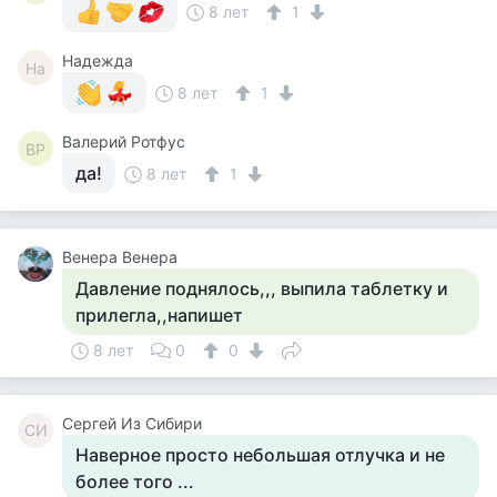
8 лет
1
Надежда
На
8 лет
1
Валерий Ротфус
ВР
да!
8 лет
1
Венера Венера
Давление поднялось,,, выпила таблетку и
прилегла,,напишет
8 лет
0
0
Cергей Из Сибири
CИ
Наверное просто небольшая отлучка и не
более того ...