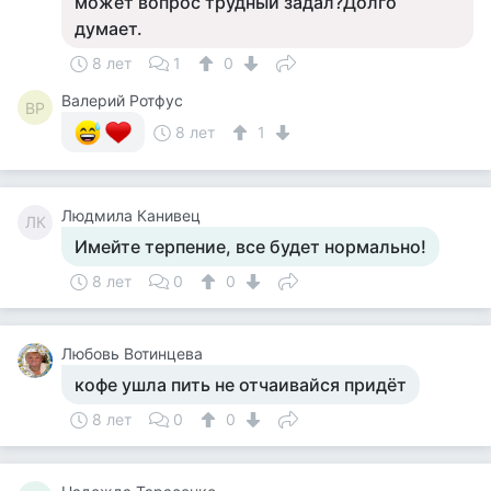
может вопрос трудный задал?Долго
думает.
8 лет
1
0
Валерий Ротфус
ВР
8 лет
1
Людмила Канивец
ЛК
Имейте терпение, все будет нормально!
8 лет
0
0
Любовь Вотинцева
кофе ушла пить не отчаивайся придёт
8 лет
0
0