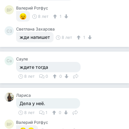
Валерий Ротфус
ВР
8 лет
1
Светлана Захарова
СЗ
жди напишет
8 лет
1
Сауле
Са
ждите тогда
8 лет
0
0
Лариса
Дела у неё.
8 лет
1
0
Валерий Ротфус
ВР