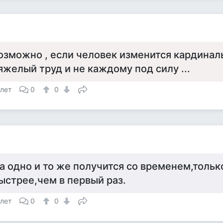
озможно , если человек изменится кардиналь
яжелый труд и не каждому под силу ...
 лет
0
0
а одно и то же получится со временем,тольк
ыстрее,чем в первый раз.
 лет
0
0