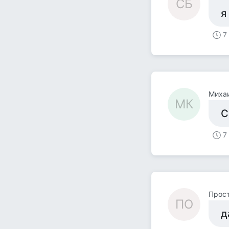
СБ
я
7
Михаи
МК
С
7
Прост
ПО
д