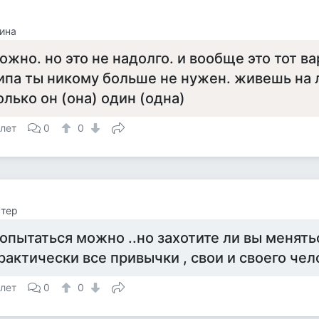
ина
ожно. но это не надолго. и вообще это тот ва
ипа ты никому больше не нужен. живешь на 
олько он (она) один (одна)
 лет
0
0
cтep
опытаться можно ..но захотите ли вы менятьс
рактически все привычки , свои и своего чел
 лет
0
0