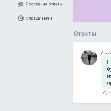
Последние ответы
Спрашивалка
Ответы
Андр
Н
б
и
п
7