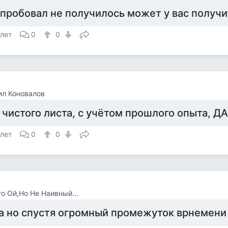
 пробовал не получилось может у вас получи
 лет
0
0
л Коновалов
 чистого листа, с учётом прошлого опыта, ДА
 лет
0
0
о Ой,Но Не Наивный...
а но спустя огромный промежуток врнемени