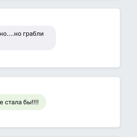
о....но грабли
 стала бы!!!!