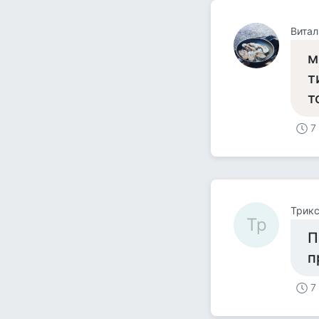
Витал
м
т
т
7
Tpик
Tp
П
п
7