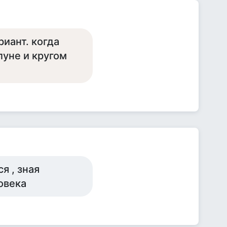
риант. когда
луне и кругом
я , зная
овека