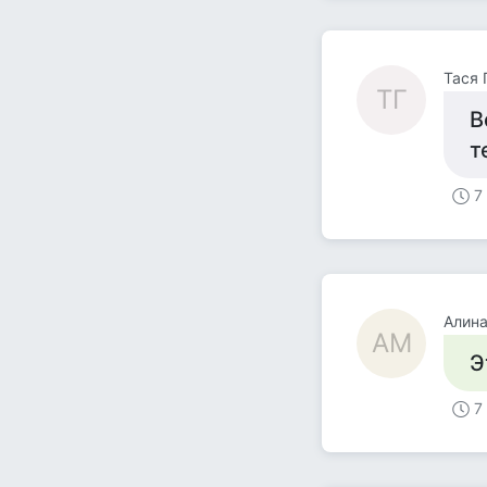
Тася 
ТГ
В
т
7
Алин
АМ
Э
7