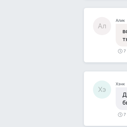
Алик
Ал
в
т
7
Хэнк
Хэ
Д
б
7