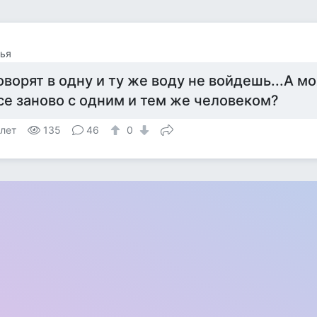
ья
оворят в одну и ту же воду не войдешь...А м
се заново с одним и тем же человеком?
 лет
135
46
0