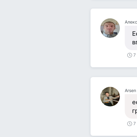
Алекс
Е
в
7
Arsen
е
г
7