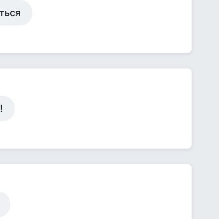
ться
!