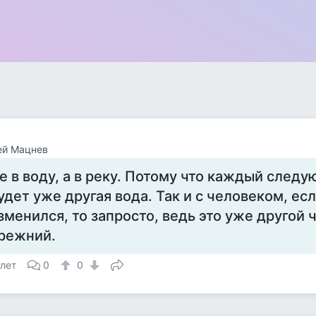
ей Мацнев
е в воду, а в реку. Потому что каждый следу
удет уже другая вода. Так и с человеком, есл
зменился, то запросто, ведь это уже другой 
режний.
 лет
0
0