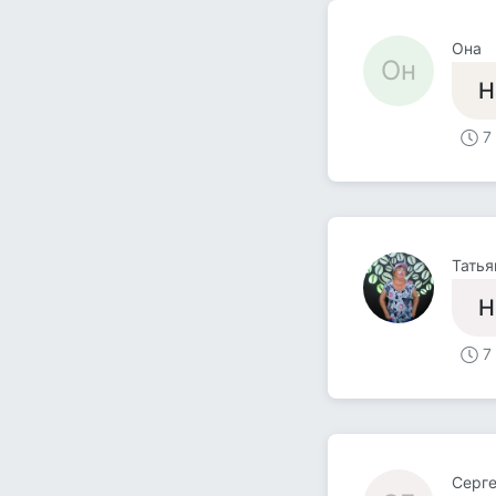
Она
Он
Н
7
Татья
Н
7
Серг