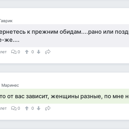
Гаврик
ернетесь к прежним обидам....рано или поздн
е-же....
 лет
0
0
а Маринес
то от вас зависит, женщины разные, по мне не
 лет
0
0