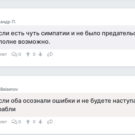
андр П.
сли есть чуть симпатии и не было предатель
полне возможно.
 лет
0
0
 Beisenov
сли оба осознали ошибки и не будете наступ
рабли
 лет
0
0