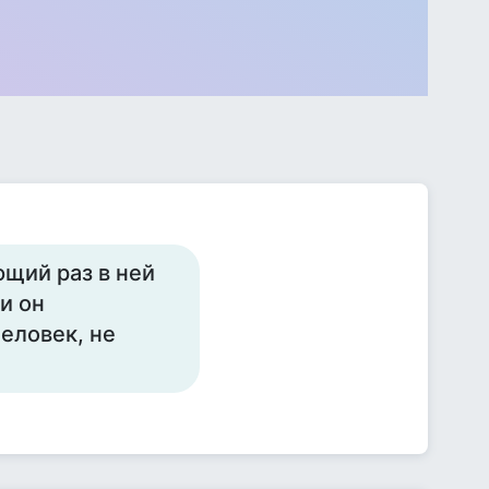
ющий раз в ней
и он
человек, не