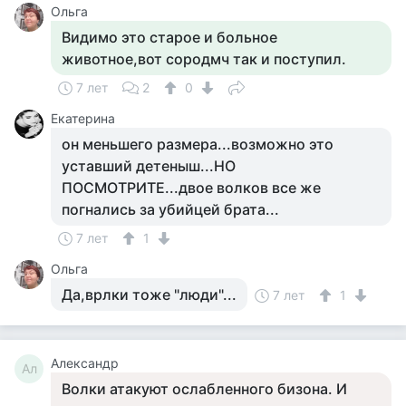
Ольга
Видимо это старое и больное
животное,вот сородмч так и поступил.
7 лет
2
0
Екатерина
он меньшего размера...возможно это
уставший детеныш...НО
ПОСМОТРИТЕ...двое волков все же
погнались за убийцей брата...
7 лет
1
Ольга
Да,врлки тоже "люди"...
7 лет
1
Александр
Ал
Волки атакуют ослабленного бизона. И