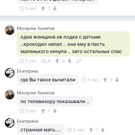
5 лет
1
Мохарям Ханипов
одна женщина на лодке с детьми
..крокодил напал .. она ему в пасть
маленького кинула .. зато остальных спас
5 лет
6
0
Екатерина
где Вы такое вычитали
5 лет
1
Мохарям Ханипов
по телевизору показывали ..
5 лет
1
Екатерина
странная мать....
5 лет
1