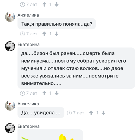
7 лет
1
Анжелика
Так,я правильно поняла..да?
7 лет
1
Екатерина
да....бизон был ранен.....смерть была
неминуема....поэтому собрат ускорил его
мучения и отвлек стаю волков....но двое
все же увязались за ним....посмотрите
внимательно.....
7 лет
1
Анжелика
Да....увидела ...
7 лет
1
Екатерина