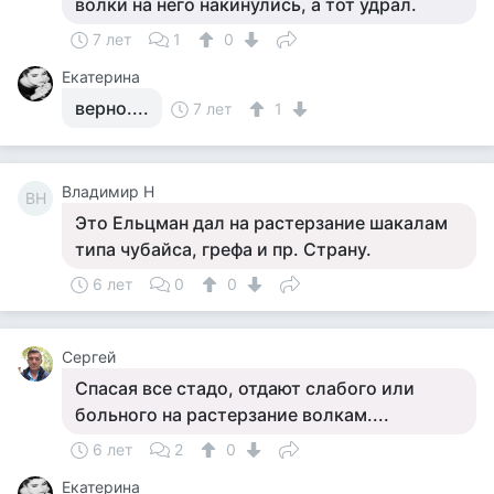
волки на него накинулись, а тот удрал.
7 лет
1
0
Екатерина
верно....
7 лет
1
Владимир Н
ВН
Это Ельцман дал на растерзание шакалам
типа чубайса, грефа и пр. Страну.
6 лет
0
0
Сергей
Спасая все стадо, отдают слабого или
больного на растерзание волкам....
6 лет
2
0
Екатерина