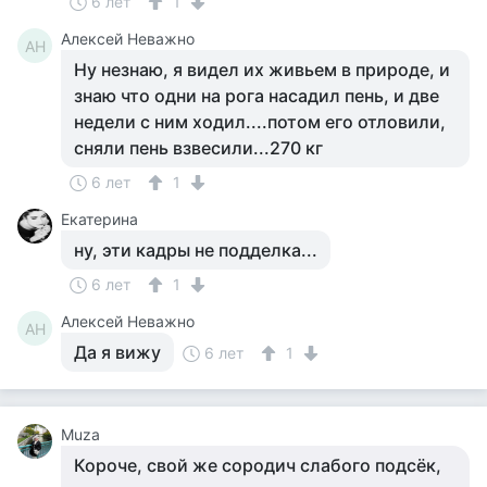
6 лет
1
Алексей Неважно
АН
Ну незнаю, я видел их живьем в природе, и
знаю что одни на рога насадил пень, и две
недели с ним ходил....потом его отловили,
сняли пень взвесили...270 кг
6 лет
1
Екатерина
ну, эти кадры не подделка...
6 лет
1
Алексей Неважно
АН
Да я вижу
6 лет
1
Muza
Короче, свой же сородич слабого подсёк,