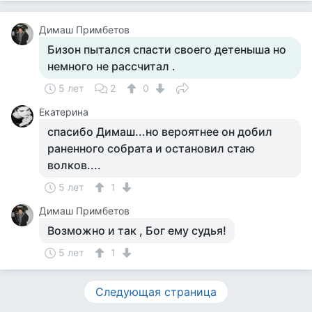
Димаш Примбетов
Бизон пытался спасти своего детеныша но
немного не рассчитал .
5 лет
2
0
Екатерина
спасибо Димаш...но вероятнее он добил
раненного собрата и остановил стаю
волков....
5 лет
1
Димаш Примбетов
Возможно и так , Бог ему судья!
5 лет
1
Следующая страница