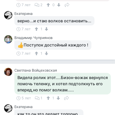
7 лет
2
0
Екатерина
верно...и стаю волков остановить...
7 лет
1
Владимир Чуприянов
Поступок достойный каждого !
7 лет
1
Светлана Войцеховская
Видела ролик этот....Бизон-вожак вернулся
помочь теленку, и хотел подтолкнуть его
вперед,но помог волкам.....
5 лет
1
1
Екатерина
как то он это делает топорно..