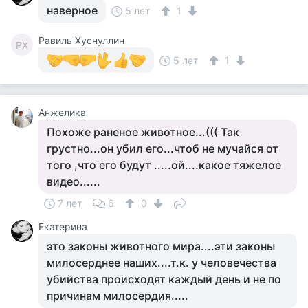
наверное
5 лет
1
Равиль Хуснуллин
РХ
5 лет
1
Анжелика
Похоже раненое животное...((( Так
грустно...он убил его...чтоб не мучайся от
того ,что его будут .....ой....какое тяжелое
видео......
7 лет
6
0
Екатерина
это законы животного мира....эти законы
милосерднее наших....т.к. у человечества
убийства происходят каждый день и не по
причинам милосердия.....