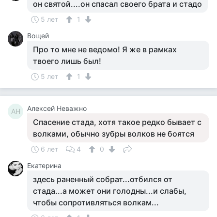
он святой....он спасал своего брата и стадо
5 лет
1
Вощей
Про то мне не ведомо! Я же в рамках
твоего лишь был!
5 лет
1
Алексей Неважно
АН
Спасение стада, хотя такое редко бывает с
волками, обычно зубры волков не боятся
6 лет
4
0
Екатерина
здесь раненный собрат...отбился от
стада...а может они голодны...и слабы,
чтобы сопротивляться волкам...