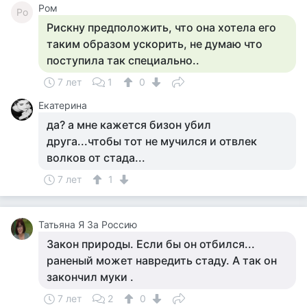
Ром
Ро
Рискну предположить, что она хотела его
таким образом ускорить, не думаю что
поступила так специально..
7 лет
1
0
Екатерина
да? а мне кажется бизон убил
друга...чтобы тот не мучился и отвлек
волков от стада...
7 лет
1
Татьяна Я За Россию
Закон природы. Если бы он отбился...
раненый может навредить стаду. А так он
закончил муки .
7 лет
2
0