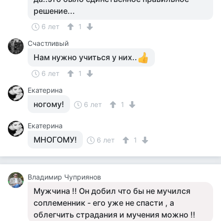
решение...
6 лет
1
Счастливый
Нам нужно учиться у них..
6 лет
1
Екатерина
ногому!
6 лет
1
Екатерина
МНОГОМУ!
6 лет
1
Владимир Чуприянов
Мужчина !! Он добил что бы не мучился
соплеменник - его уже не спасти , а
облегчить страдания и мучения можно !!