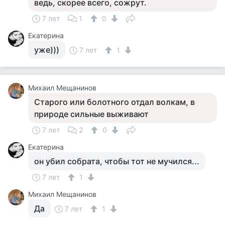
ведь, скорее всего, сожрут.
7 лет
1
0
Екатерина
уже)))
7 лет
1
Михаил Мещанинов
Старого или болотного отдал волкам, в
природе сильные выживают
7 лет
2
0
Екатерина
он убил собрата, чтобы тот не мучился...
7 лет
1
Михаил Мещанинов
Да
7 лет
1