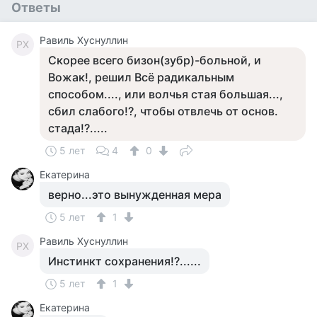
Ответы
Равиль Хуснуллин
РХ
Скорее всего бизон(зубр)-больной, и
Вожак!, решил Всë радикальным
способом...., или волчья стая большая...,
сбил слабого!?, чтобы отвлечь от основ.
стада!?.....
5 лет
4
0
Екатерина
верно...это вынужденная мера
5 лет
1
Равиль Хуснуллин
РХ
Инстинкт сохранения!?......
5 лет
1
Екатерина