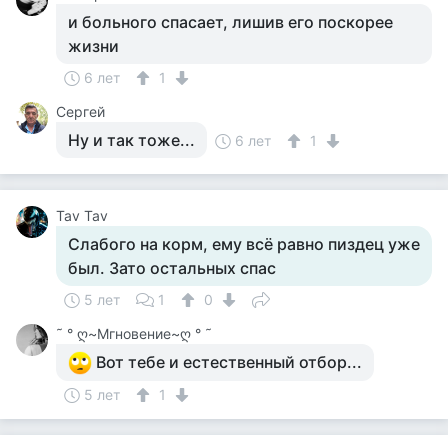
и больного спасает, лишив его поскорее
жизни
6 лет
1
Сергей
Ну и так тоже...
6 лет
1
Tav Tav
Слабого на корм, ему всё равно пиздец уже
был. Зато остальных спас
5 лет
1
0
˜ ° ღ~Мгновение~ღ ° ˜
Вот тебе и естественный отбор...
5 лет
1