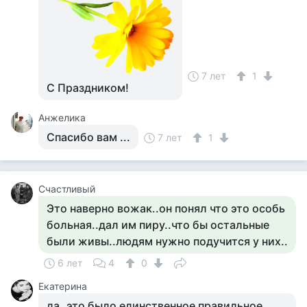
7 лет
1
С Праздником!
Анжелика
Спасибо вам ...
7 лет
1
Счастливый
Это наверно вожак..он понял что это особь
больная..дал им пиру..что бы остальные
были живы..людям нужно подучится у них..
6 лет
4
0
Екатерина
да..это было единственное правильное