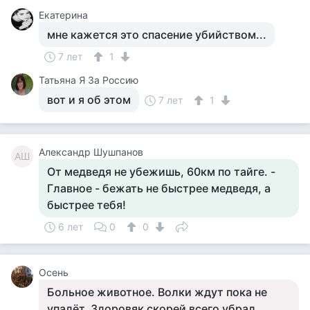
Екатерина
мне кажется это спасение убийством...
7 лет
1
Татьяна Я За Россию
вот и я об этом
7 лет
1
Александр Шушпанов
АШ
От медведя не убежишь, 60км по тайге. -
Главное - бежать не быстрее медведя, а
быстрее тебя!
6 лет
0
0
Осень
Больное животное. Волки ждут пока не
упадёт. Здоровяк скорей всего убрал