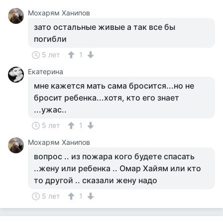
Мохарям Ханипов
зато остальные живые а так все бы
погибли
5 лет
1
Екатерина
мне кажется мать сама бросится...но не
бросит ребенка...хотя, кто его знает
...ужас..
5 лет
1
Мохарям Ханипов
вопрос .. из пожара кого будете спасать
..жену или ребенка .. Омар Хайям или кто
то другой .. сказали жену надо
5 лет
1