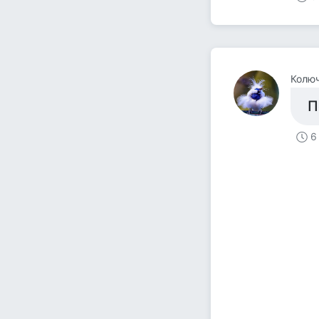
Колюч
П
6