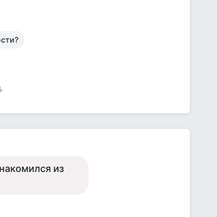
ости?
знакомился из