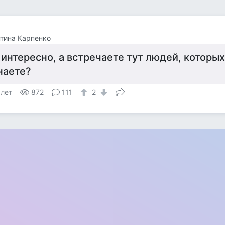
тина Карпенко
..интересно, а встречаете тут людей, которы
наете?
 лет
872
111
2