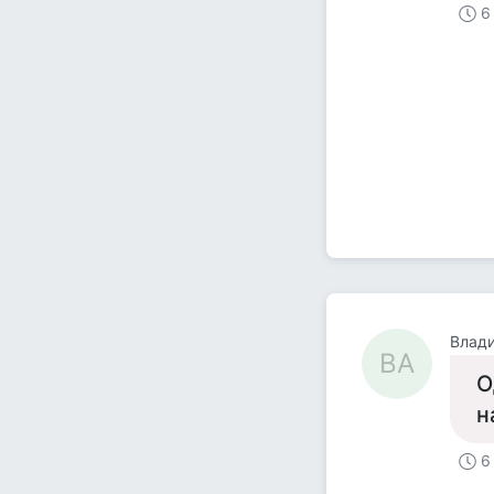
6
Влад
ВА
О
н
6