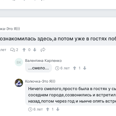
ка-Это Я)))
ознакомилась здесь,а потом уже в гостях п
 лет
2
0
Валентина Карпенко
ВК
...смело...
6 лет
1
Колючка-Это Я)))
Ничего смелого,просто была в гостях у сы
соседнем городе,созвонились и встретил
назад,потом через год и нынче опять вст
6 лет
1