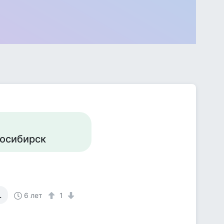
восибирск
.
6 лет
1