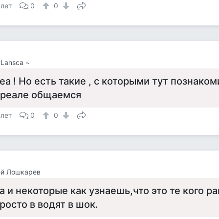
 лет
0
0
 Lansca ~
еа ! Но есть такие , с которыми тут познаком
 реале общаемся
 лет
0
0
ей Лошкарев
а и некоторые как узнаешь,что это те кого ра
росто в водят в шок.