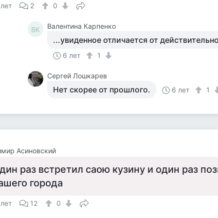
 лет
2
0
Валентина Карпенко
ВК
...увиденное отличается от действительн
6 лет
1
Сергей Лошкарев
Нет скорее от прошлого.
6 лет
1
имир Асиновский
дин раз встретил саою кузину и один раз по
ашего города
 лет
12
0