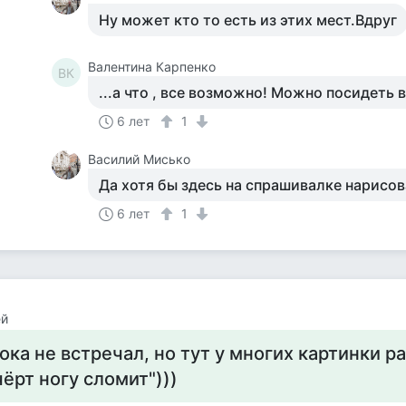
Ну может кто то есть из этих мест.Вдруг
Валентина Карпенко
ВК
...а что , все возможно! Можно посидеть 
6 лет
1
Василий Мисько
Да хотя бы здесь на спрашивалке нарисов
6 лет
1
ей
ока не встречал, но тут у многих картинки р
чёрт ногу сломит")))