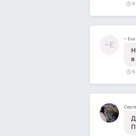
6
~ Eva
~E
Н
в
6
Серг
Д
П