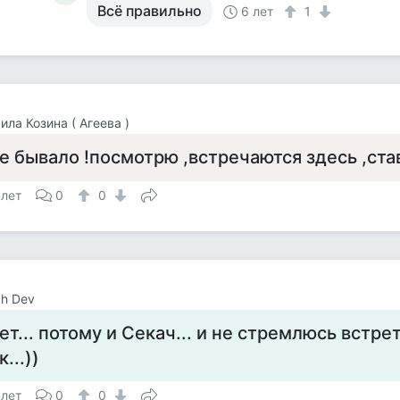
Всё правильно
6 лет
1
ла Козина ( Агеева )
е бывало !посмотрю ,встречаются здесь ,ста
 лет
0
0
h Dev
ет... потому и Секач... и не стремлюсь встрет
к...))
 лет
0
0