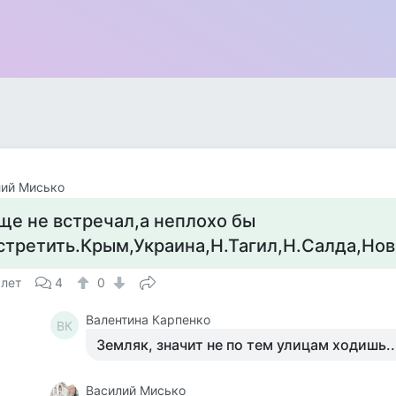
лий Мисько
ще не встречал,а неплохо бы
стретить.Крым,Украина,Н.Тагил,Н.Салда,Но
 лет
4
0
Валентина Карпенко
ВК
Земляк, значит не по тем улицам ходишь..
Василий Мисько