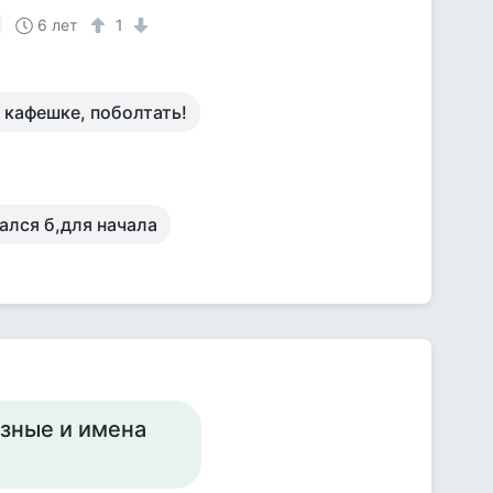
6 лет
1
в кафешке, поболтать!
ался б,для начала
азные и имена