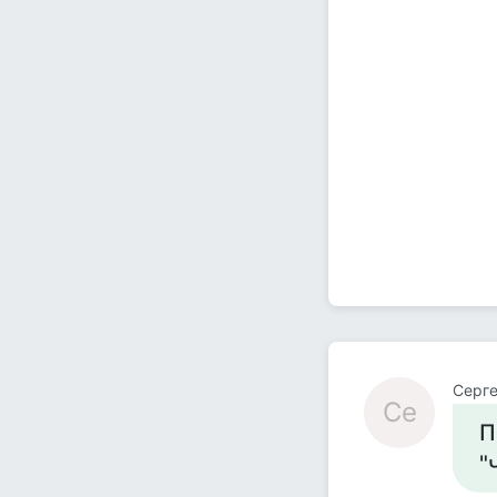
Серг
Се
П
"