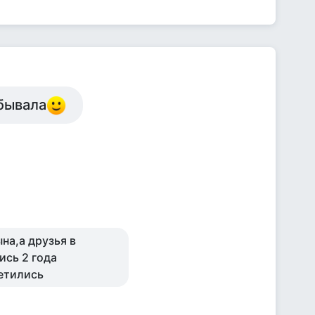
обывала
на,а друзья в
ись 2 года
ретились