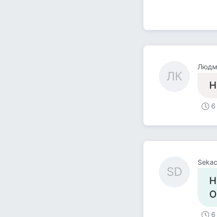
Людми
ЛК
Н
6
Sekac
SD
Н
О
6