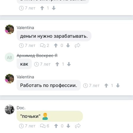
7 лет
1
Valentina
деньги нужно зарабатывать.
7 лет
2
0
Архимед Воскрес Я
АВ
как
7 лет
1
Valentina
Работать по профессии.
7 лет
1
Doc.
"почьки"
7 лет
6
0