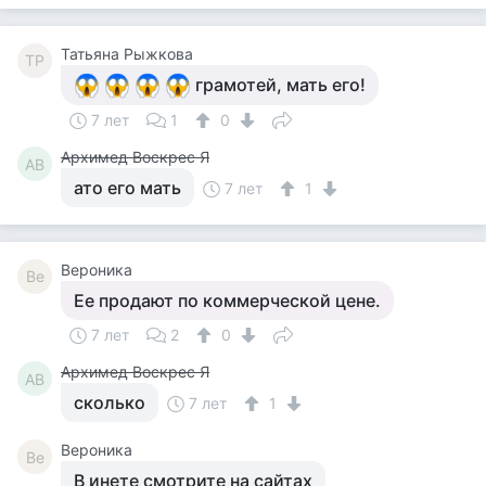
Татьяна Рыжкова
ТР
грамотей, мать его!
7 лет
1
0
Архимед Воскрес Я
АВ
ато его мать
7 лет
1
Вероника
Ве
Ее продают по коммерческой цене.
7 лет
2
0
Архимед Воскрес Я
АВ
сколько
7 лет
1
Вероника
Ве
В инете смотрите на сайтах