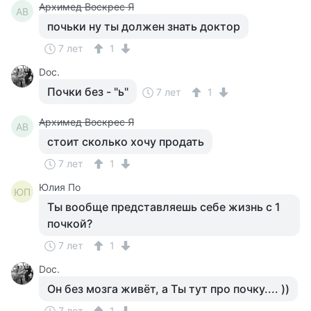
Архимед Воскрес Я
АВ
почьки ну ты должен знать доктор
7 лет
1
Doc.
Почки без - "ь"
7 лет
1
Архимед Воскрес Я
АВ
стоит сколько хочу продать
7 лет
1
Юлия По
ЮП
Ты вообще представляешь себе жизнь с 1
почкой?
7 лет
1
Doc.
Он без мозга живёт, а Ты тут про почку.... ))
7 лет
1