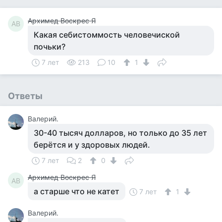
Архимед Воскрес Я
АВ
Какая себистоммость человечиской
почьки?
7 лет
213
10
1
Ответы
Валерий.
30-40 тысяч долларов, но только до 35 лет
берётся и у здоровых людей.
7 лет
2
0
Архимед Воскрес Я
АВ
а старше что не катет
7 лет
1
Валерий.