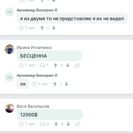
Архимед Воскрес Я
АВ
я из двумя то не предстовляю я их не видел
7 лет
1
Ирина Игнатенко
БЕСЦЕННА
7 лет
1
0
Архимед Воскрес Я
АВ
ок
7 лет
1
Вася Васильков
12000$
7 лет
0
0