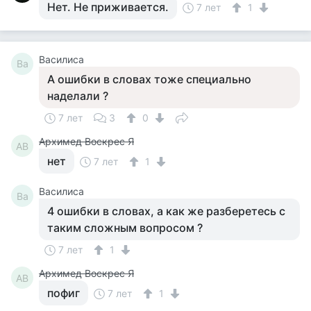
Нет. Не приживается.
7 лет
1
Василиса
Ва
А ошибки в словах тоже специально
наделали ?
7 лет
3
0
Архимед Воскрес Я
АВ
нет
7 лет
1
Василиса
Ва
4 ошибки в словах, а как же разберетесь с
таким сложным вопросом ?
7 лет
1
Архимед Воскрес Я
АВ
пофиг
7 лет
1