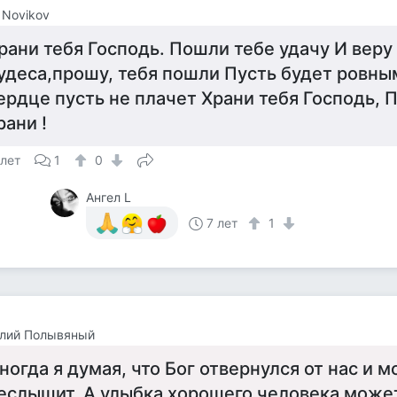
r Novikov
рани тебя Господь. Пошли тебе удачу И веру
удеса,прошу, тебя пошли Пусть будет ровным
ердце пусть не плачет Храни тебя Господь, 
рани !
 лет
1
0
Ангел L
7 лет
1
олий Полывяный
ногда я думая, что Бог отвернулся от нас и 
еслышит. А улыбка хорошего человека может