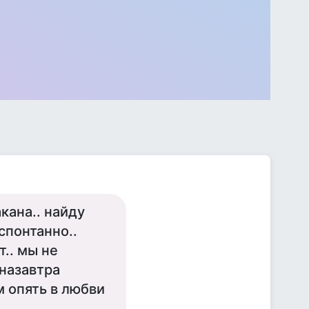
акана.. найду
спонтанно..
т.. мы не
 назавтра
м опять в любви