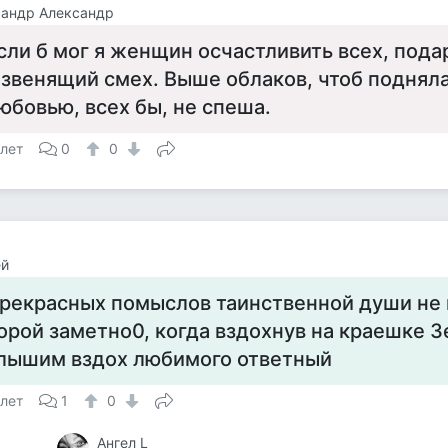
сандр Александр
сли б мог я женщин осчастливить всех, пода
 звенящий смех. Выше облаков, чтоб поднял
юбовью, всех бы, не спеша.
 лет
0
0
ей
рекрасных помыслов таинственной души не 
орой заметно0, когда вздохнув на краешке 
лышим вздох любимого ответный
 лет
1
0
Ангел L