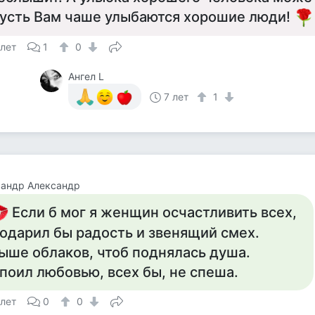
усть Вам чаше улыбаются хорошие люди!
 лет
1
0
Ангел L
7 лет
1
сандр Александр
Если б мог я женщин осчастливить всех,
одарил бы радость и звенящий смех.
ыше облаков, чтоб поднялась душа.
поил любовью, всех бы, не спеша.
 лет
0
0