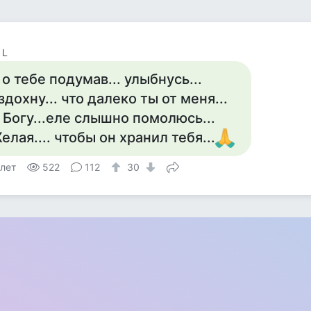
 L
 о тебе подумав... улыбнусь...
здохну... что далеко ты от меня...
 Богу...еле слышно помолюсь...
елая.... чтобы он хранил тебя...
 лет
522
112
30