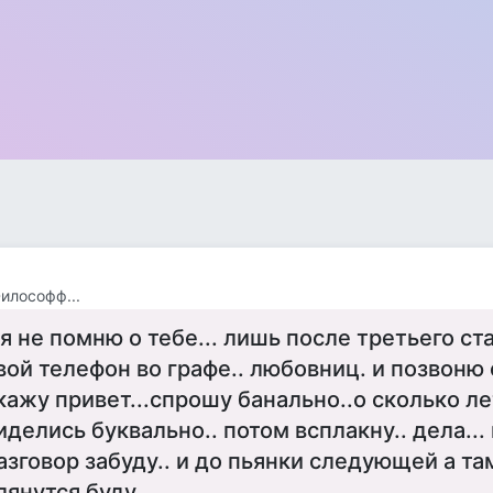
илософф...
 я не помню о тебе... лишь после третьего ст
вой телефон во графе.. любовниц. и позвоню 
кажу привет...спрошу банально..о сколько ле
иделись буквально.. потом всплакну.. дела...
азговор забуду.. и до пьянки следующей а та
лянутся буду...