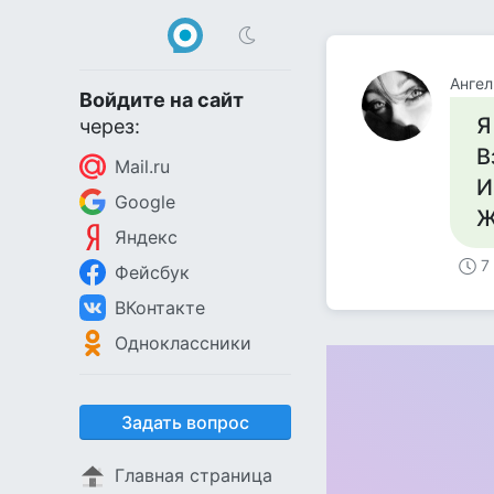
Ангел
Войдите на сайт
Я
через:
В
Mail.ru
И
Google
Ж
Яндекс
7
Фейсбук
ВКонтакте
Одноклассники
Задать вопрос
Главная страница