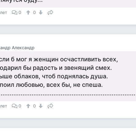
 лет
0
0
сандр Александр
сли б мог я женщин осчастливить всех,
одарил бы радость и звенящий смех.
ыше облаков, чтоб поднялась душа.
поил любовью, всех бы, не спеша.
...........................................................................
 лет
0
0