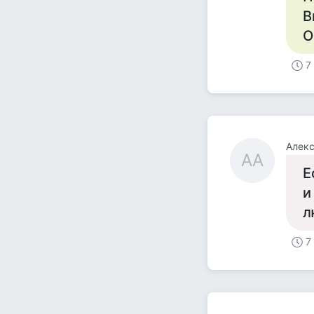
В
О
7
Алек
АА
Е
и
л
7