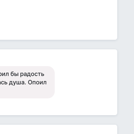
рил бы радость
ась душа. Опоил