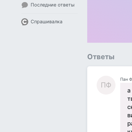
Последние ответы
Спрашивалка
Ответы
Пан Ф
ПФ
а
т
с
в
р
к