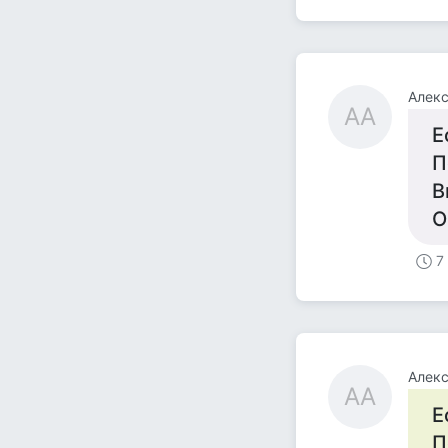
Алек
АА
Е
П
В
О
7
Алек
АА
Е
П