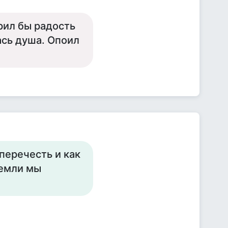
рил бы радость
ась душа. Опоил
перечесть и как
Земли мы