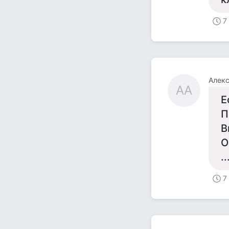
7
Алек
АА
Е
П
В
О
..
7