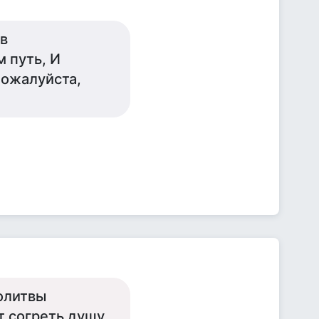
 в
 путь, И
Пожалуйста,
молитвы
 согреть душу.