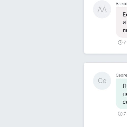
Алек
АА
Е
и
л
7
Серг
Се
П
п
с
7