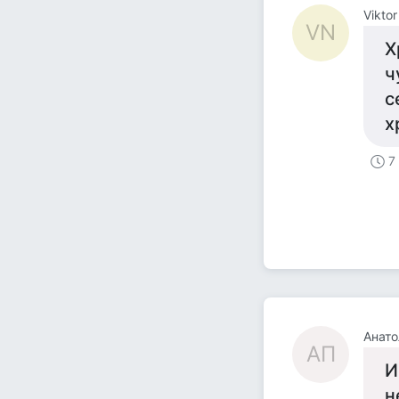
Vikto
VN
Х
ч
с
х
7
Анат
АП
И
н