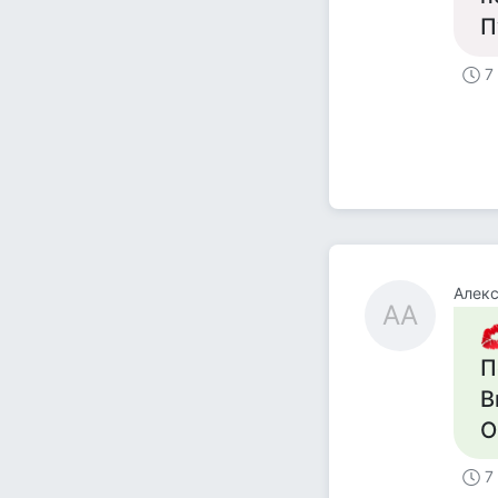
П
7
Алек
АА
П
В
О
7