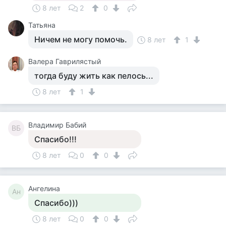
8 лет
2
0
Татьяна
Ничем не могу помочь.
8 лет
1
Валера Гаврилястый
тогда буду жить как пелось...
8 лет
1
Владимир Бабий
ВБ
Спасибо!!!
8 лет
0
0
Ангелина
Ан
Спасибо)))
8 лет
0
0