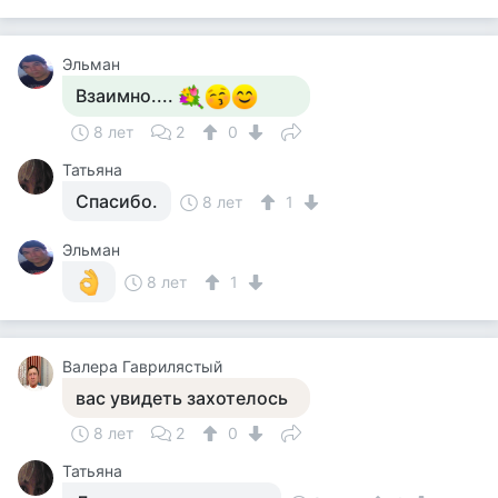
Эльман
Взаимно....
8 лет
2
0
Татьяна
Спасибо.
8 лет
1
Эльман
8 лет
1
Валера Гаврилястый
вас увидеть захотелось
8 лет
2
0
Татьяна