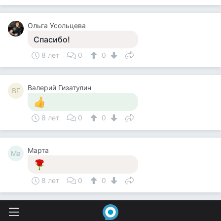
Ольга Усольцева
Спасибо!
8 лет
0
0
Валерий Гизатулин
ВГ
8 лет
0
0
Марта
Ма
8 лет
0
0