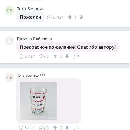
Петр Баяндин
ПБ
Пожалки
8 лет
1
Татьяна Рябинина
ТР
Прекрасное пожелание! Спасибо автору!
8 лет
0
0
Партизанка***
Па
8 лет
0
0