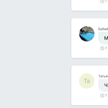
7
Баба
М
7
Татья
Та
Ч
7