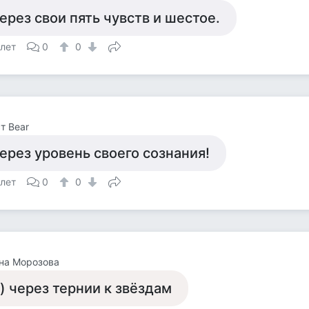
ерез свои пять чувств и шестое.
 лет
0
0
т Bear
ерез уровень своего сознания!
 лет
0
0
на Морозова
)) через тернии к звёздам