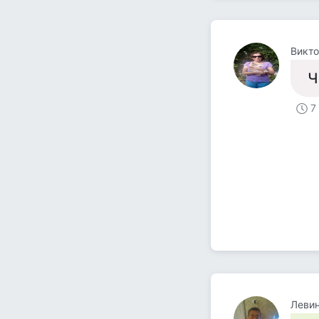
Викто
Ч
7
Левин