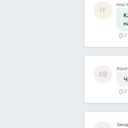
Inna 
IY
К
н
7
Хохот
ХВ
Ч
7
Звезд