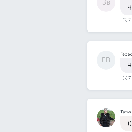
Зв
Ч
7
Гефес
ГB
Ч
7
Татья
)