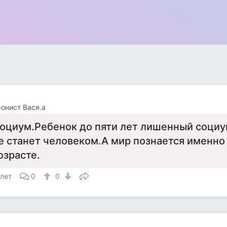
онист Вася.а
оциум.Ребенок до пяти лет лишенный социу
е станет человеком.А мир познается именно 
озрасте.
 лет
0
0