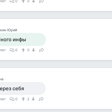
 лет
0
0
йкин Юрий
ного инфы
 лет
0
0
на
ерез себя
 лет
0
2