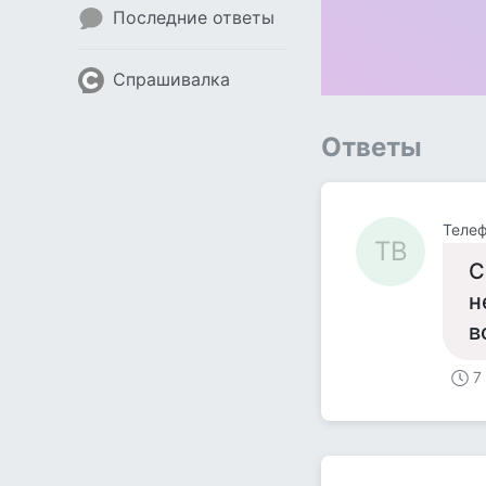
Последние ответы
Спрашивалка
Ответы
Телеф
ТВ
С
н
в
7