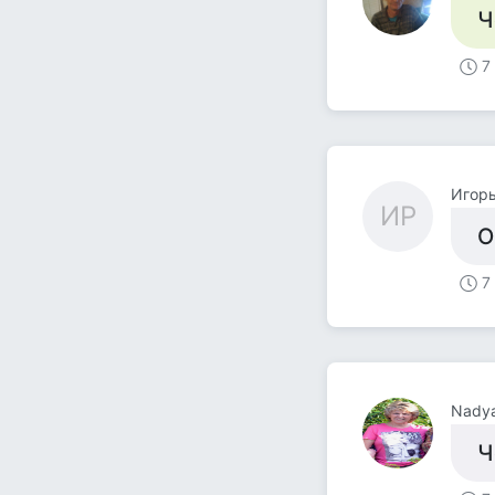
Ч
7
Игорь
ИР
О
7
Nadya
Ч