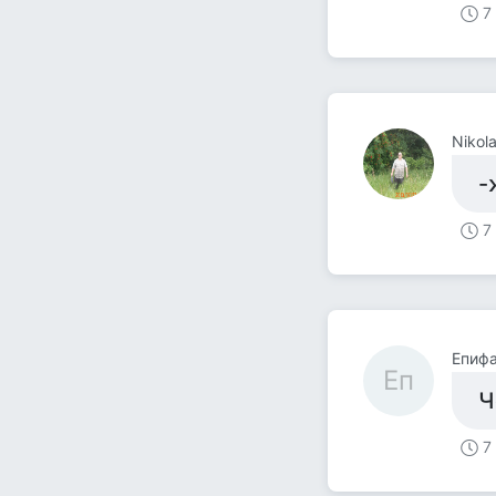
7
Nikol
-
7
Епиф
Еп
Ч
7