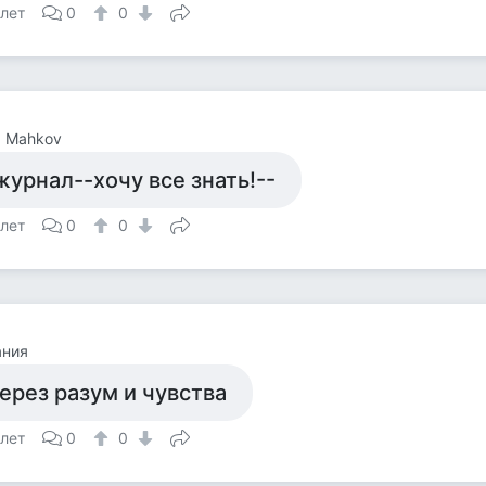
 лет
0
0
a Mahkov
журнал--хочу все знать!--
 лет
0
0
ания
ерез разум и чувства
 лет
0
0