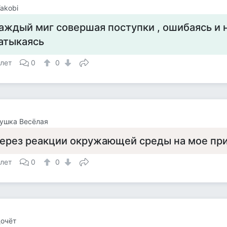
Yakobi
аждый миг совершая поступки , ошибаясь и н
атыкаясь
 лет
0
0
ушка Весёлая
ерез реакции окружающей среды на мое при
 лет
0
0
очёт