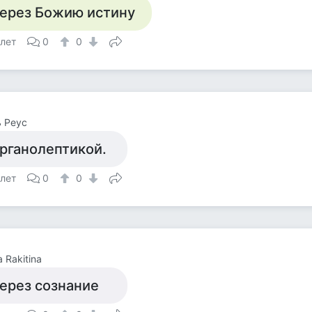
ерез Божию истину
 лет
0
0
 Реус
рганолептикой.
 лет
0
0
 Rakitina
ерез сознание