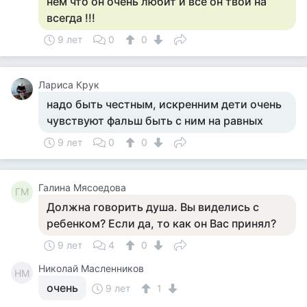
нём что он очень любит и всё он твой на
всегда !!!
9 лет
0
0
Лариса Крук
надо быть честным, искренним дети очень
чувствуют фальш быть с ним на равных
9 лет
0
0
Галина Мясоедова
ГМ
Должна говорить душа. Вы виделись с
ребенком? Если да, то как он Вас принял?
9 лет
4
0
Николай Масленников
НМ
очень
9 лет
1