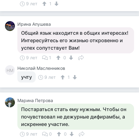
9 лет
1
Ирина Апушева
Общий язык находится в общих интересах!
Интересуйтесь его жизнью откровенно и
успех сопутствует Вам!
9 лет
1
0
Николай Масленников
НМ
учту
9 лет
1
Марина Петрова
Постараться стать ему нужным. Чтобы он
почувствовал не дежурные дифирамбы, а
искреннее участие.
9 лет
0
0