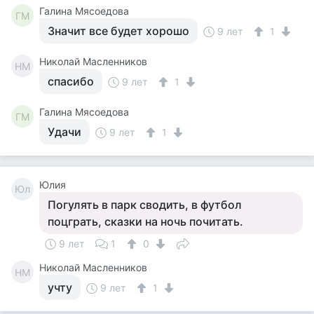
Галина Мясоедова
ГМ
Значит все будет хорошо
9 лет
1
Николай Масленников
НМ
спасибо
9 лет
1
Галина Мясоедова
ГМ
Удачи
9 лет
1
Юлия
Юл
Погулять в парк сводить, в футбол
поцграть, сказки на ночь почитать.
9 лет
1
0
Николай Масленников
НМ
учту
9 лет
1