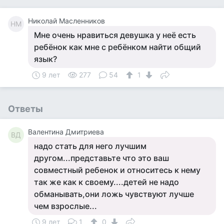
Николай Масленников
НМ
Мне очень нравиться девушка у неё есть
ребёнок как мне с ребёнком найти общий
язык?
9 лет
277
54
1
Ответы
Валентина Дмитриева
ВД
надо стать для него лучшим
другом...представьте что это ваш
совместный ребенок и относитесь к нему
так же как к своему....детей не надо
обманывать,они ложь чувствуют лучше
чем взрослые...
9 лет
1
0