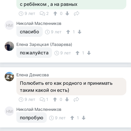
с ребёнком , а на равных
9 лет
2
0
Николай Масленников
НМ
спасибо
9 лет
1
Елена Зарецкая (Лазарева)
пожалуйста
9 лет
1
Елена Денисова
Полюбить его как родного и принимать
таким какой он есть)
9 лет
1
0
Николай Масленников
НМ
попробую
9 лет
1