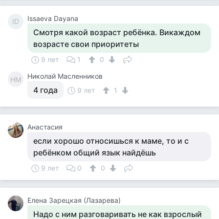
Issaeva Dayana
ID
Смотря какой возраст ребёнка. Викаждом
возрасте свои приоритеты
9 лет
1
0
Николай Масленников
НМ
4 года
9 лет
1
Анастасия
если хорошо относишься к маме, то и с
ребёнком общий язык найдёшь
9 лет
0
0
Елена Зарецкая (Лазарева)
Надо с ним разговаривать не как взрослый