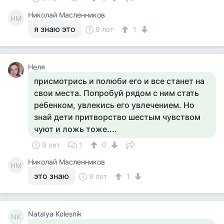
Николай Масленников
НМ
я знаю это
9 лет
1
Неля
присмотрись и полюби его и все станет на
свои места. Попробуй рядом с ним стать
ребенком, увлекись его увлечением. Но
знай дети притворство шестым чувством
чуют и ложь тоже....
9 лет
1
0
Николай Масленников
НМ
это знаю
9 лет
1
Natalya Kolesnik
NK