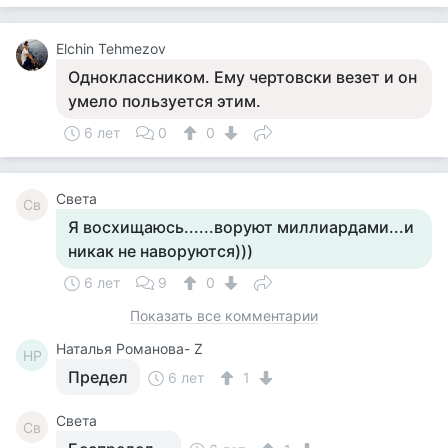
Elchin Tehmezov
Одноклассником. Ему чертовски везет и он
умело пользуется этим.
6 лет
0
0
Света
Св
Я восхищаюсь......воруют миллиардами...и
никак не наворуются)))
6 лет
9
0
Показать все комментарии
Наталья Романова- Z
НР
Предел
6 лет
1
Света
Св