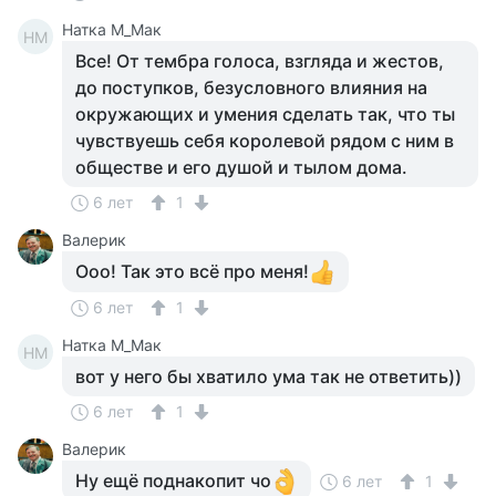
Натка М_Мак
НМ
Все! От тембра голоса, взгляда и жестов,
до поступков, безусловного влияния на
окружающих и умения сделать так, что ты
чувствуешь себя королевой рядом с ним в
обществе и его душой и тылом дома.
6 лет
1
Валерик
Ооо! Так это всё про меня!
6 лет
1
Натка М_Мак
НМ
вот у него бы хватило ума так не ответить))
6 лет
1
Валерик
Ну ещё поднакопит чо
6 лет
1