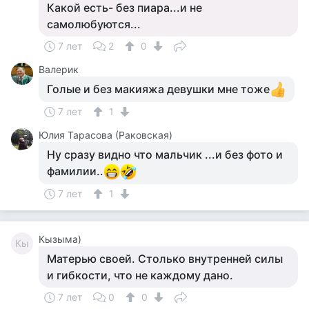
Какой есть- без пиара...и не
самолюбуются...
7 лет
2
0
Валерик
Голые и без макияжа девушки мне тоже
7 лет
1
Юлия Тарасова (Раковская)
Ну сразу видно что мальчик ...и без фото и
фамилии..
7 лет
1
Кызыма)
Кы
Матерью своей. Столько внутренней силы
и гибкости, что не каждому дано.
7 лет
0
0