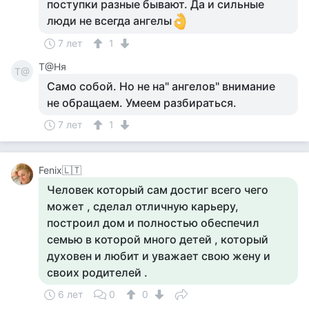
поступки разные бывают. Да и сильные
люди не всегда ангелы
7 лет
1
Т@Ня
Т@
Само собой. Но не на" ангелов" внимание
не обращаем. Умеем разбираться.
7 лет
1
Fenix🇱🇹
Человек который сам достиг всего чего
может , сделал отличную карьеру,
построил дом и полностью обеспечил
семью в которой много детей , который
духовен и любит и уважает свою жену и
своих родителей .
6 лет
0
0