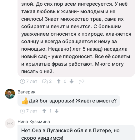
злой. До сих пор всем интересуется. У неё
такая любовь к жизни- молодым и не
снилось! Знает множество трав, сама их
собирает и лечит и лечится. С большим
уважением относится к природе. кланяется
солнцу и всегда обращается к нему за
помощью. Недавно( лет 5 назад) насадила
новый сад - уже плодоносит. Все её советы
и крылатые фразы работают. Много могу
писать о ней.
7 лет
2
0
Валерик
Дай бог здоровья! Живёте вместе?
7 лет
1
Нина Кузьмина
НК
Нет.Она в Луганской обл я в Питере, но
скоро увидимся!