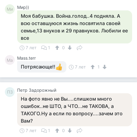
Мир))
Ми
Моя бабушка. Война.голод..4 подняла. А
всю оставшуюся жизнь посвятила своей
семье,13 внуков и 29 правнуков. Любили ее
все
7 лет
1
0
Mass.terr
Ma
Потрясающе!!
7 лет
1
Петр Задорожный
ПЗ
На фото явно не Вы....слишком много
ошибок..не ШТО, а ЧТО...не ТАКОВА, а
ТАКОГО.Ну а если по вопросу....зачем это
Вам?
7 лет
1
0