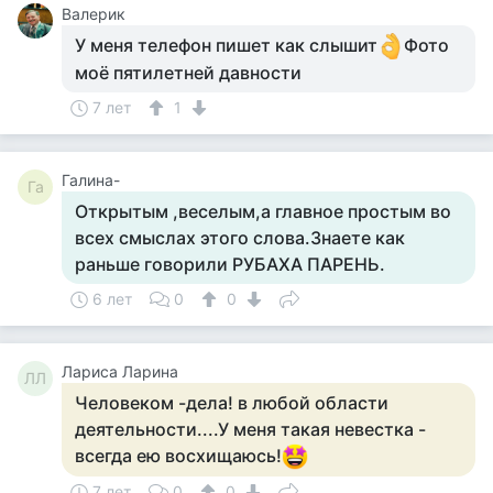
Валерик
У меня телефон пишет как слышит
Фото
моё пятилетней давности
7 лет
1
Галина-
Га
Открытым ,веселым,а главное простым во
всех смыслах этого слова.Знаете как
раньше говорили РУБАХА ПАРЕНЬ.
6 лет
0
0
Лариса Ларина
ЛЛ
Человеком -дела! в любой области
деятельности....У меня такая невестка -
всегда ею восхищаюсь!
7 лет
0
0