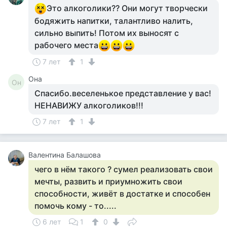
Это алкоголики?? Они могут творчески
бодяжить напитки, талантливо налить,
сильно выпить! Потом их выносят с
рабочего места
7 лет
1
Она
Он
Спасибо.веселенькое представление у вас!
НЕНАВИЖУ алкоголиков!!!
7 лет
1
Валентина Балашова
чего в нём такого ? сумел реализовать свои
мечты, развить и приумножить свои
способности, живёт в достатке и способен
помочь кому - то.....
6 лет
1
0