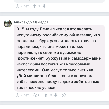
7 лет
1
Александр Мамедов
В 15-м году Ленин пытался втолковать
испуганному российскому обывателю, что
феодально-буржуазная власть охвачена
параличом, что она может только
переплюнуть свои же цусимские
"достижения". Буржуазия и самодержавие
неспособны поступиться классовыми
интересами. Они могут только гнать на
убой миллионы бедняков и в конечном
счёте позорно продуть даже собственные
тактические успехи.
7 лет
0
0