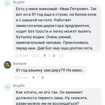
Bcyjdfz
Bc
Есть у меня знакомый- Иван Петрович. Так
вот он в 91 год еще в строю, на белом коне
и с шашкой на голо. Работает
заместителем директора предприятия,
ходит без трости и легко может выпить
бутылку водки. Очень умный,
замечательный человек. Преклоняюсь
перед ним. Дай Бог ему еще долгие лета.
6 лет
3
0
Валерик
91 год вашему зам диру??! Не верю..
6 лет
1
Bcyjdfz
Bc
Как хотите, но это так. Он занимает
должность первого зама. Ну скажите,
разве можно им не восхищаться?