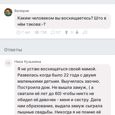
Валерик
Каким человеком вы восхищаетесь? Што в
нём такова:-?
7 лет
736
57
0
Ответы
Нина Кузьмина
НК
Я не устаю восхищаться своей мамой.
Развелась когда было 22 года с двумя
маленькими детьми. Выучилась заочно.
Построила дом. Не вышла замуж, ( а
сватали её лет до 60) чтобы никто не
обидел её девочек - меня и сестру. Дала
нам образование, выдала замуж сыграла
пышные свадьбы. Никогда я не помню её