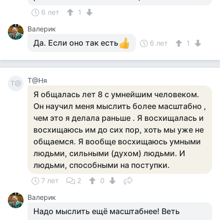
6 лет
1
Валерик
Да. Если оно так есть
6 лет
1
Т@Ня
Т@
Я общалась лет 8 с умнейшим человеком.
Он научил меня мыслить более масштабно ,
чем это я делала раньше . Я восхищалась и
восхищаюсь им до сих пор, хоть мы уже не
общаемся. Я вообще восхищаюсь умными
людьми, сильными (духом) людьми. И
людьми, способными на поступки.
7 лет
2
0
Валерик
Надо мыслить ещё масштабнее! Веть