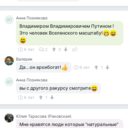
Анна Познякова
АП
Владимиром Владимировичем Путином !
Это человек Вселенского масштабу!
6 лет
2
0
Валерик
Да...он архибогат!
6 лет
1
Анна Познякова
АП
вы с другого ракурсу смотрите
6 лет
1
Юлия Тарасова (Раковская)
Мне нравятся люди которые "натуральные"