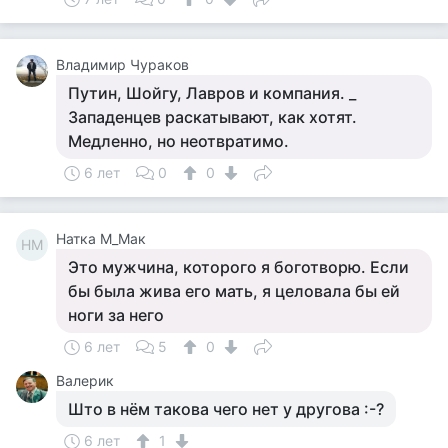
Владимир Чураков
Путин, Шойгу, Лавров и компания. _
Западенцев раскатывают, как хотят.
Медленно, но неотвратимо.
6 лет
0
0
Натка М_Мак
НМ
Это мужчина, которого я боготворю. Если
бы была жива его мать, я целовала бы ей
ноги за него
6 лет
5
0
Валерик
Што в нём такова чего нет у другова :-?
6 лет
1