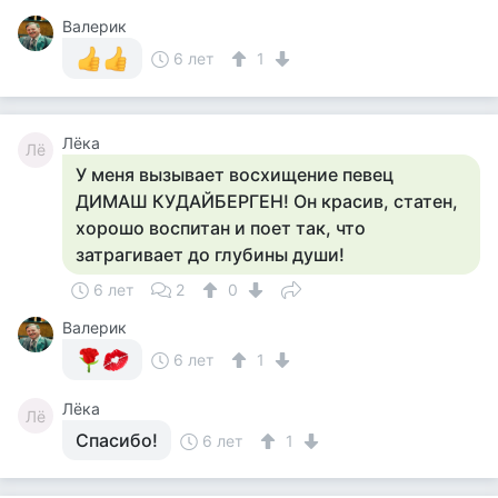
Валерик
6 лет
1
Лёка
Лё
У меня вызывает восхищение певец
ДИМАШ КУДАЙБЕРГЕН! Он красив, статен,
хорошо воспитан и поет так, что
затрагивает до глубины души!
6 лет
2
0
Валерик
6 лет
1
Лёка
Лё
Спасибо!
6 лет
1