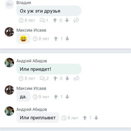
Владия
Вл
Ох уж эти друзья
9 лет
1
0
Максим Исаев
9 лет
1
Андрей Абидов
Или приедет!
9 лет
2
0
Максим Исаев
да.
9 лет
1
Андрей Абидов
Или приплывет
9 лет
1