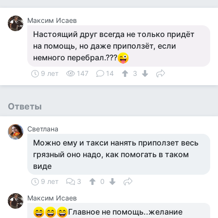
Максим Исаев
Настоящий друг всегда не только придёт
на помощь, но даже приползёт, если
немного перебрал.???
9 лет
147
14
3
Ответы
Светлана
Можно ему и такси нанять приползет весь
грязный оно надо, как помогать в таком
виде
9 лет
3
0
Максим Исаев
Главное не помощь..желание