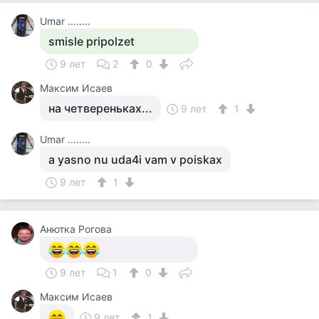
Umar ........
smisle pripolzet
9 лет
2
0
Максим Исаев
на четвереньках...
9 лет
1
Umar ........
a yasno nu uda4i vam v poiskax
9 лет
1
Анютка Рогова
9 лет
1
0
Максим Исаев
9 лет
1