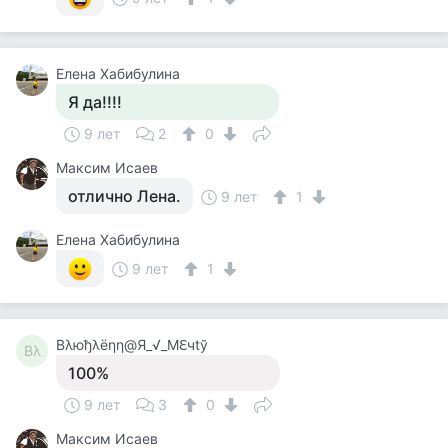
Елена Хабибулина
Я да!!!!
9 лет
2
0
Максим Исаев
отлично Лена.
9 лет
1
Елена Хабибулина
9 лет
1
Βλюђλёηη@Я_√_Мℇчtў
Βλ
100%
9 лет
3
0
Максим Исаев