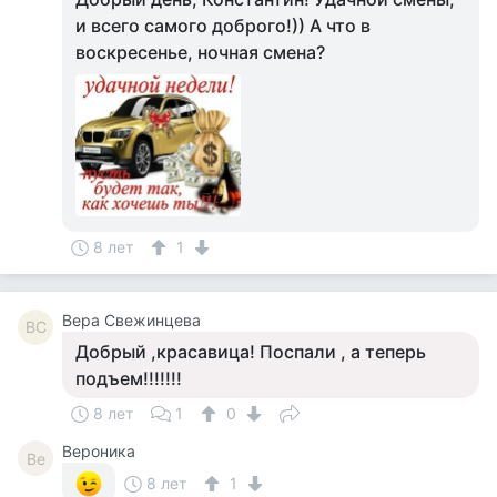
и всего самого доброго!)) А что в
воскресенье, ночная смена?
8 лет
1
Вера Свежинцева
ВС
Добрый ,красавица! Поспали , а теперь
подъем!!!!!!!
8 лет
1
0
Вероника
Ве
8 лет
1