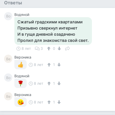
Ответы
Водяной
Во
Сжатый градскими кварталами
Призывно сверкнул интернет
И в гуще дневной озадачено
Пролил для знакомства свой свет.
8 лет
3
0
Вероника
Ве
8 лет
1
Водяной
Во
8 лет
1
Вероника
Ве
8 лет
1