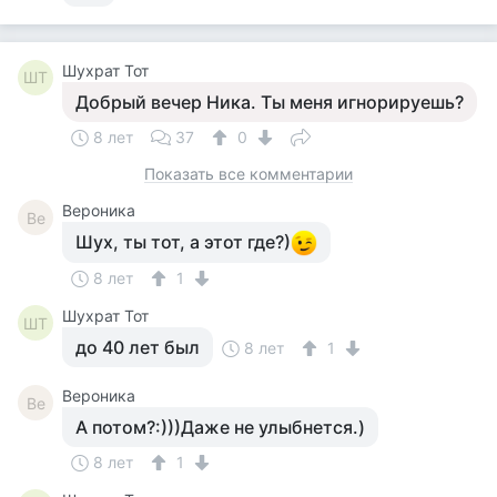
Шухрат Тот
ШТ
Добрый вечер Ника. Ты меня игнорируешь?
8 лет
37
0
Показать все комментарии
Вероника
Ве
Шух, ты тот, а этот где?)
8 лет
1
Шухрат Тот
ШТ
до 40 лет был
8 лет
1
Вероника
Ве
А потом?:)))Даже не улыбнется.)
8 лет
1