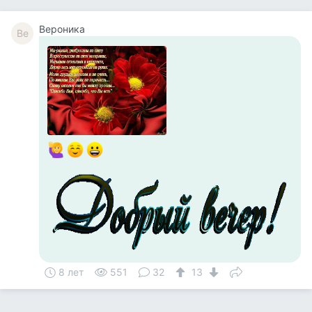
Вероника
Ве
8 лет
551
32
13