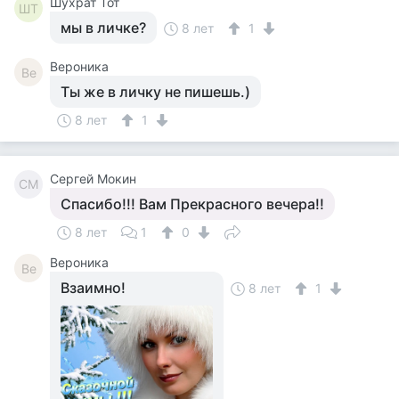
Шухрат Тот
ШТ
мы в личке?
8 лет
1
Вероника
Ве
Ты же в личку не пишешь.)
8 лет
1
Сергей Мокин
СМ
Спасибо!!! Вам Прекрасного вечера!!
8 лет
1
0
Вероника
Ве
Взаимно!
8 лет
1