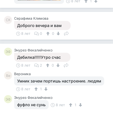
8 лет
1
Серафима Климова
СК
Доброго вечера и вам
8 лет
0
0
Энурез Фекалийченко
ЭФ
Дебилка!!!!!Утро счас
8 лет
2
0
Вероника
Ве
Умник зачем портишь настроение. людям
8 лет
1
Энурез Фекалийченко
ЭФ
фуфло не сунь
8 лет
1