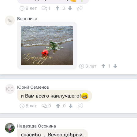
8 лет
1
0
Вероника
Ве
8 лет
1
Юрий Семенов
ЮС
и Вам всего наилучшего!
8 лет
0
0
Надежда Осокина
спасибо ... Вечер добрый.