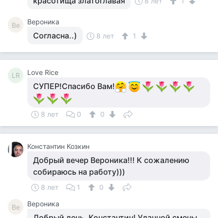
красотища златоглавая
8 лет
1
Вероника
Ве
Согласна..)
8 лет
1
Love Rice
LR
СУПЕР!Спасибо Вам!
8 лет
0
0
Константин Козкин
Добрый вечер Вероника!!! К сожалению
собираюсь на работу)))
8 лет
1
0
Вероника
Ве
Добрый день, Константин! Удачной смены,