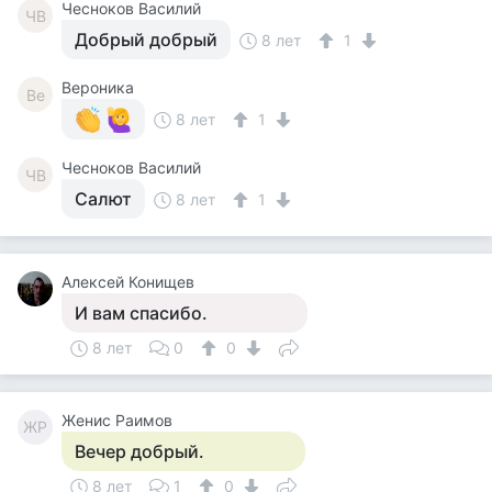
Чесноков Василий
ЧВ
Добрый добрый
8 лет
1
Вероника
Ве
8 лет
1
Чесноков Василий
ЧВ
Салют
8 лет
1
Алексей Конищев
И вам спасибо.
8 лет
0
0
Женис Раимов
ЖР
Вечер добрый.
8 лет
1
0