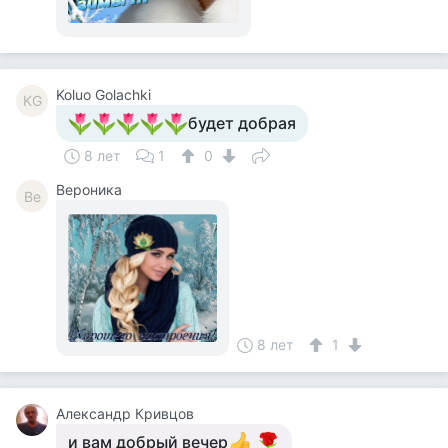
Koluo Golachki
KG
будет добрая
8 лет
1
0
Вероника
Ве
8 лет
1
Александр Кривцов
и вам добрый вечер