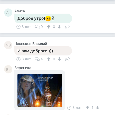
Алиса
Ал
Доброе утро!
✌
8 лет
0
0
Чесноков Василий
ЧВ
И вам доброго )))
8 лет
4
0
Вероника
Ве
8 лет
1