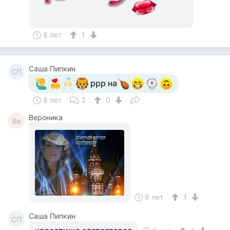
8 лет
1
Саша Пипкин
СП
ррр на
8 лет
3
0
Вероника
Ве
8 лет
1
Саша Пипкин
СП