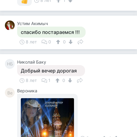
8 лет
1
Устим Акимыч
спасибо постараемся !!!
8 лет
0
0
Николай Баку
НБ
Добрый вечер дорогая
8 лет
1
0
Вероника
Ве