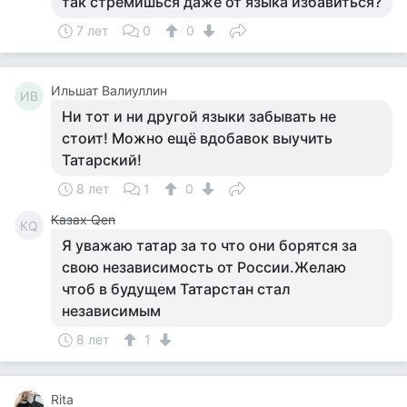
так стремишься даже от языка избавиться?
7 лет
0
0
Ильшат Валиуллин
ИВ
Ни тот и ни другой языки забывать не
стоит! Можно ещё вдобавок выучить
Татарский!
8 лет
1
0
Казах Qen
КQ
Я уважаю татар за то что они борятся за
свою независимость от России.Желаю
чтоб в будущем Татарстан стал
независимым
8 лет
1
Rita