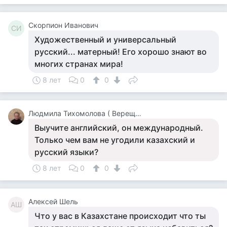
Скорпион Иванович
СИ
Художественный и универсальный
русский... матерный! Его хорошо знают во
многих странах мира!
8 лет
0
0
Людмила Тихомолова ( Верещагина )
Выучите английский, он международный.
Только чем вам не угодили казахский и
русский языки?
8 лет
0
0
Алексей Шель
АШ
Что у вас в Казахстане происходит что ты