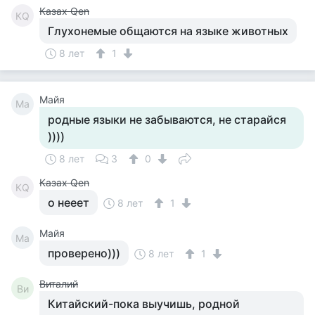
Казах Qen
КQ
Глухонемые общаются на языке животных
8 лет
1
Майя
Ма
родные языки не забываются, не старайся
))))
8 лет
3
0
Казах Qen
КQ
о нееет
8 лет
1
Майя
Ма
проверено)))
8 лет
1
Виталий
Ви
Китайский-пока выучишь, родной