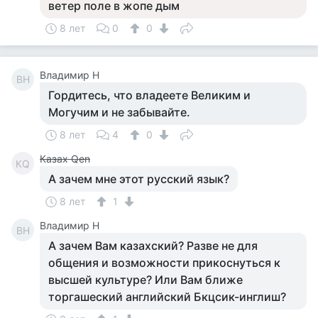
ветер поле в жопе дым
8 лет
0
0
Владимир Н
ВН
Гордитесь, что владеете Великим и
Могучим и не забывайте.
8 лет
4
0
Казах Qen
КQ
А зачем мне этот русский язык?
8 лет
1
Владимир Н
ВН
А зачем Вам казахский? Разве не для
общения и возможности прикоснуться к
высшей культуре? Или Вам ближе
торгашеский английский Бкцсик-инглиш?