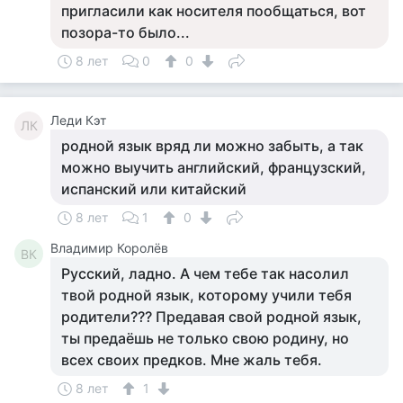
пригласили как носителя пообщаться, вот
позора-то было...
8 лет
0
0
Леди Кэт
ЛК
родной язык вряд ли можно забыть, а так
можно выучить английский, французский,
испанский или китайский
8 лет
1
0
Владимир Королёв
ВК
Русский, ладно. А чем тебе так насолил
твой родной язык, которому учили тебя
родители??? Предавая свой родной язык,
ты предаёшь не только свою родину, но
всех своих предков. Мне жаль тебя.
8 лет
1