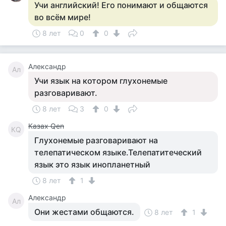
Учи английский! Его понимают и общаются
во всём мире!
8 лет
0
0
Александр
Ал
Учи язык на котором глухонемые
разговаривают.
8 лет
3
0
Казах Qen
КQ
Глухонемые разговаривают на
телепатическом языке.Телепатитеческий
язык это язык инопланетный
8 лет
1
Александр
Ал
Они жестами общаются.
8 лет
1