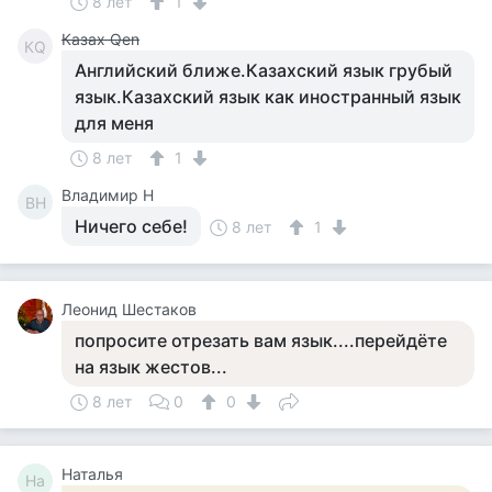
8 лет
1
Казах Qen
КQ
Английский ближе.Казахский язык грубый
язык.Казахский язык как иностранный язык
для меня
8 лет
1
Владимир Н
ВН
Ничего себе!
8 лет
1
Леонид Шестаков
попросите отрезать вам язык....перейдёте
на язык жестов...
8 лет
0
0
Наталья
На