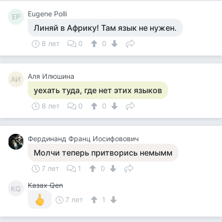
Eugene Polli
EP
Линяй в Африку! Там язык не нужен.
8 лет
0
0
Аля Илюшина
АИ
уехать туда, где нет этих языков
8 лет
0
0
Фердинанд Франц Иосифовович
Молчи теперь притворись немымм
7 лет
1
0
Казах Qen
КQ
7 лет
1