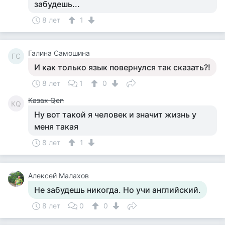
забудешь...
8 лет
1
Галина Самошина
ГС
И как только язык повернулся так сказать?!
8 лет
1
0
Казах Qen
КQ
Ну вот такой я человек и значит жизнь у
меня такая
8 лет
1
Алексей Малахов
Не забудешь никогда. Но учи английский.
8 лет
0
0