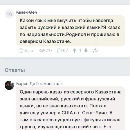
Казах Qen
КQ
Какой язык мне выучить чтобы навсегда
забыть русский и казахский языки?Я казах
по национальности.Родился и проживаю в
северном Казахстане.
8 лет
717
67
1
Ответы
Барон Де Гофмансталь
Один парень казах из северного Казахстана
знал английский, русский и французский
языки, но не знал казахского. Поехал
учится у универ в США в г. Сент-Луис. А
там оказалось существует факультативная
группа, изучающая казахский язык. Его