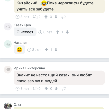
Китайский...
Пока иероглифы будете
учить все забудете
8 лет
2
0
Казах Qen
КQ
О неееет
8 лет
1
Наталья
На
8 лет
1
Ирина Викторовна
ИВ
Значит не настоящий казах, они любят
свою землю и людей
8 лет
0
0
Олег