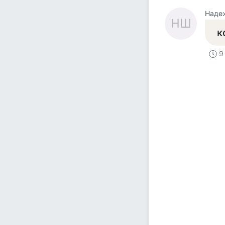
Наде
НШ
к
9