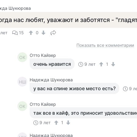
жда Шукюрова
огда нас любят, уважают и заботятся - "гладя
 лет
15
0
Показать все комментарии
Отто Кайзер
ОК
очень нравится
9 лет
1
Надежда Шукюрова
НШ
у вас на спине живое место есть?
9 л
Отто Кайзер
ОК
так все в кайф, это приносит удовольствие
9 лет
1
Надежда Шукюрова