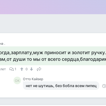
на .
огда,зарплату,муж приносит и золотит ручку
ам,от души то мы от всего сердца,благодари
 лет
1
0
Отто Кайзер
ОК
нет не шутишь, без бобла всем пипец