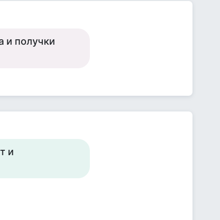
а и получки
т и