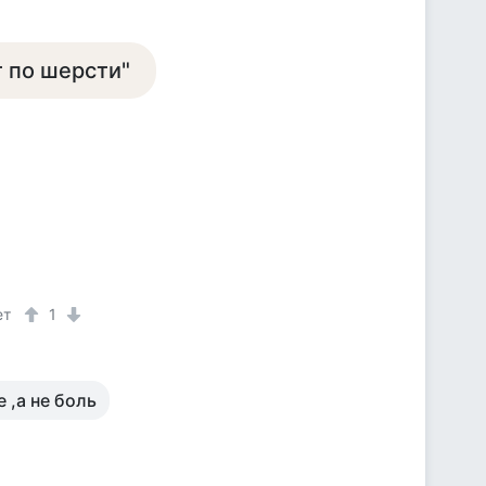
т по шерсти"
ет
1
 ,а не боль