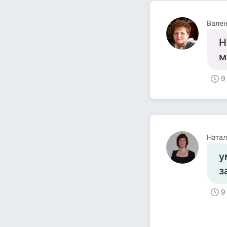
Вален
Н
м
9
Натал
у
з
9