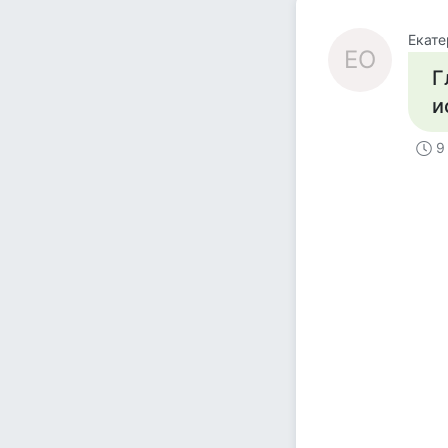
Екате
ЕО
Г
и
9