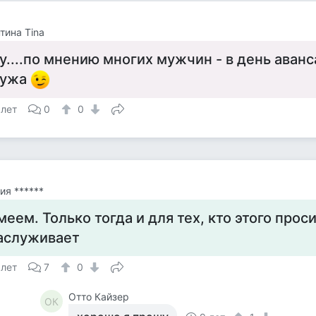
тина Tina
у....по мнению многих мужчин - в день аванс
ужа
 лет
0
0
ия ******
меем. Только тогда и для тех, кто этого проси
аслуживает
 лет
7
0
Отто Кайзер
ОК