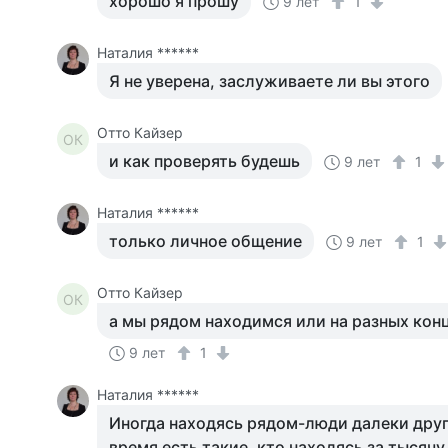
хорошо я прошу
9 лет
1
Наталия ******
Я не уверена, заслуживаете ли вы этого
Отто Кайзер
ОК
и как проверять будешь
9 лет
1
Наталия ******
только личное общение
9 лет
1
Отто Кайзер
ОК
а мы рядом находимся или на разных кон
9 лет
1
Наталия ******
Иногда находясь рядом-люди далеки друг 
время есть такие, кто находясь за тысяч