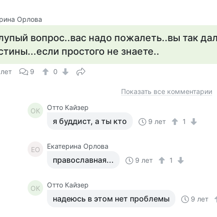
рина Орлова
лупый вопрос..вас надо пожалеть..вы так да
стины...если простого не знаете..
 лет
9
0
Показать все комментарии
Отто Кайзер
ОК
я буддист, а ты кто
9 лет
1
Екатерина Орлова
ЕО
православная...
9 лет
1
Отто Кайзер
ОК
надеюсь в этом нет проблемы
9 лет