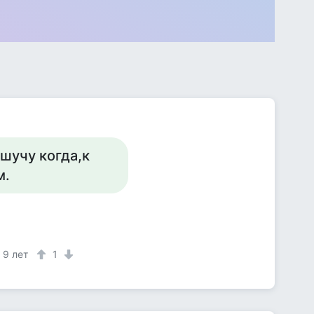
.шучу когда,к
м.
9 лет
1