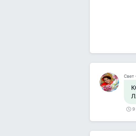
Свет 
К
Л
9