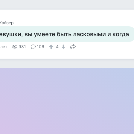
Кайзер
евушки, вы умеете быть ласковыми и когда
 лет
981
106
4