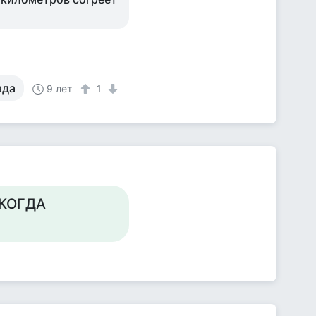
ада
9 лет
1
 КОГДА