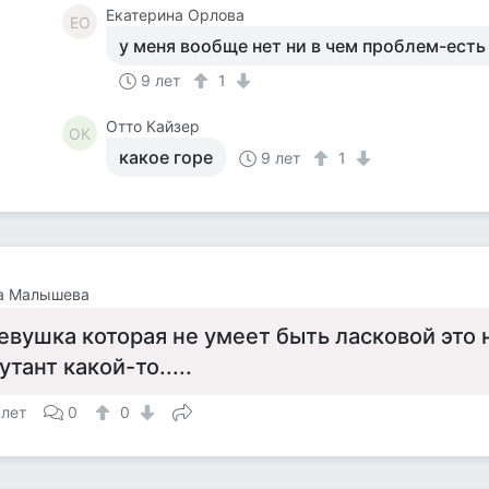
Екатерина Орлова
ЕО
у меня вообще нет ни в чем проблем-есть 
9 лет
1
Отто Кайзер
ОК
какое горе
9 лет
1
а Малышева
евушка которая не умеет быть ласковой это 
утант какой-то.....
 лет
0
0