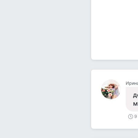
Ирин
д
м
9