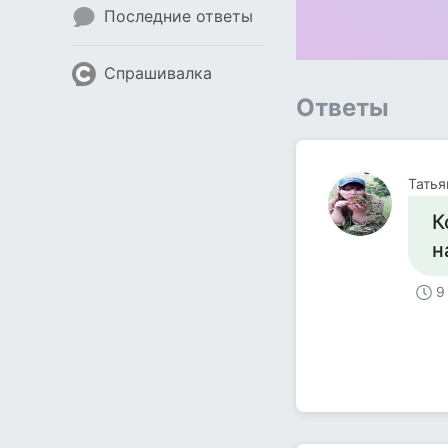
Последние ответы
Спрашивалка
Ответы
Татья
К
н
9