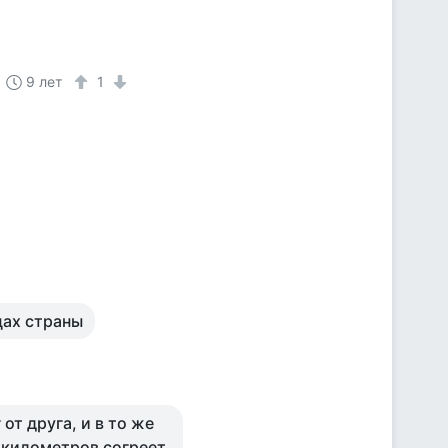
9 лет
1
цах страны
от друга, и в то же
у километров согреет