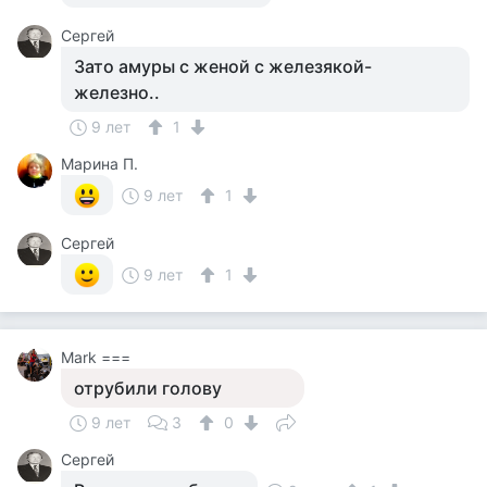
Сергей
Зато амуры с женой с железякой-
железно..
9 лет
1
Марина П.
9 лет
1
Сергей
9 лет
1
Mark ===
отрубили голову
9 лет
3
0
Сергей