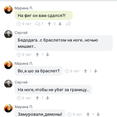
Марина П.
На фиг он вам сдался?!
9 лет
7
0
Сергей
Бедодага..с браслетом на ноге..ночью
мешает..
9 лет
1
Марина П.
Во,а шо за браслет?
9 лет
1
Сергей
На ноге,чтобы не убег за границу..
9 лет
1
Марина П.
Замуровали,демоны!
9 лет
1