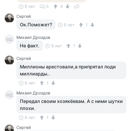
9 лет
5
0
Сергей
Ок.Поможет?
9 лет
1
Михаил Дроздов
МД
Не факт.
9 лет
1
Сергей
Миллионы арестовали,а припрятал поди
миллиарды..
9 лет
1
Михаил Дроздов
МД
Передал своим хозякёевам. А с ними шутки
плохи.
9 лет
1
Сергей