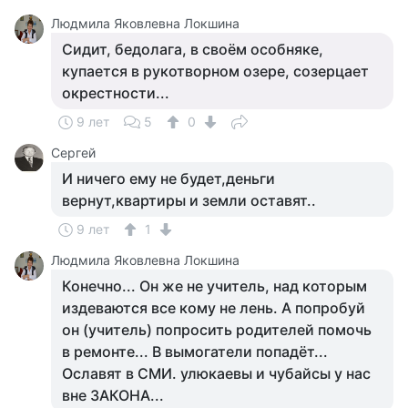
Людмила Яковлевна Локшина
Сидит, бедолага, в своём особняке,
купается в рукотворном озере, созерцает
окрестности...
9 лет
5
0
Сергей
И ничего ему не будет,деньги
вернут,квартиры и земли оставят..
9 лет
1
Людмила Яковлевна Локшина
Конечно... Он же не учитель, над которым
издеваются все кому не лень. А попробуй
он (учитель) попросить родителей помочь
в ремонте... В вымогатели попадёт...
Ославят в СМИ. улюкаевы и чубайсы у нас
вне ЗАКОНА...