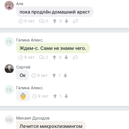
Аля
пока продлён домашний арест
9 лет
0
0
Галина Алекс.
ГА
Ждем-с. Сами не знаем чего.
9 лет
2
0
Сергей
Ок
9 лет
1
Галина Алекс.
ГА
9 лет
1
Михаил Дроздов
МД
Лечится микроклизмингом