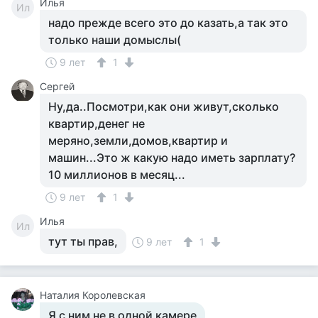
Илья
Ил
надо прежде всего это до казать,а так это
только наши домыслы(
9 лет
1
Сергей
Ну,да..Посмотри,как они живут,сколько
квартир,денег не
меряно,земли,домов,квартир и
машин...Это ж какую надо иметь зарплату?
10 миллионов в месяц...
9 лет
1
Илья
Ил
тут ты прав,
9 лет
1
Наталия Королевская
Я с ним не в одной камере