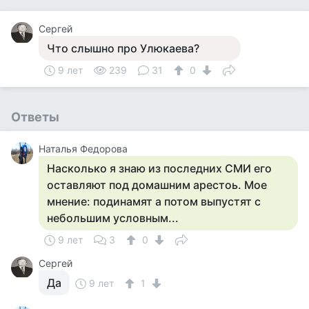
Сергей
Что слышно про Улюкаева?
9 лет
239
31
0
Ответы
Наталья Федорова
Насколько я знаю из последних СМИ его
оставляют под домашним арестоь. Мое
мнение: подинамят а потом выпустят с
небольшим условным...
9 лет
3
0
Сергей
Да
9 лет
1