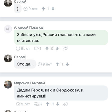
Сергей
)
9 лет
1
Алексей Потапов
АП
Забыли уже,России главное,что с нами
считаются.
9 лет
1
0
Сергей
Это да..
9 лет
1
Миронов Николай
Дадим Героя, как и Сердюкову, и
амнистируем!!
9 лет
3
0