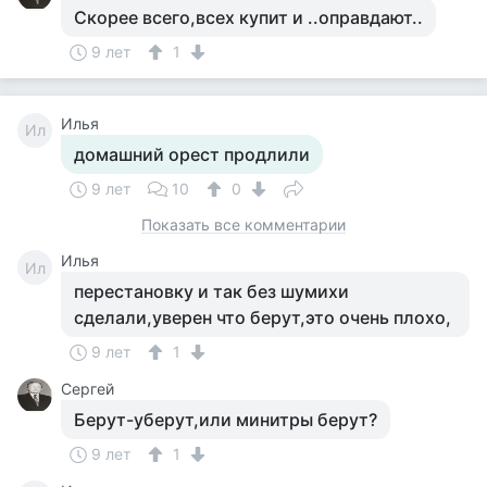
Скорее всего,всех купит и ..оправдают..
9 лет
1
Илья
Ил
домашний орест продлили
9 лет
10
0
Показать все комментарии
Илья
Ил
перестановку и так без шумихи
сделали,уверен что берут,это очень плохо,
9 лет
1
Сергей
Берут-уберут,или минитры берут?
9 лет
1