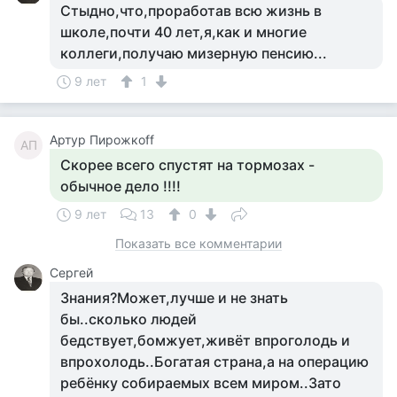
Стыдно,что,проработав всю жизнь в
школе,почти 40 лет,я,как и многие
коллеги,получаю мизерную пенсию...
9 лет
1
Артур Пирожкоff
АП
Скорее всего спустят на тормозах -
обычное дело !!!!
9 лет
13
0
Показать все комментарии
Сергей
Знания?Может,лучше и не знать
бы..сколько людей
бедствует,бомжует,живёт впроголодь и
впрохолодь..Богатая страна,а на операцию
ребёнку собираемых всем миром..Зато