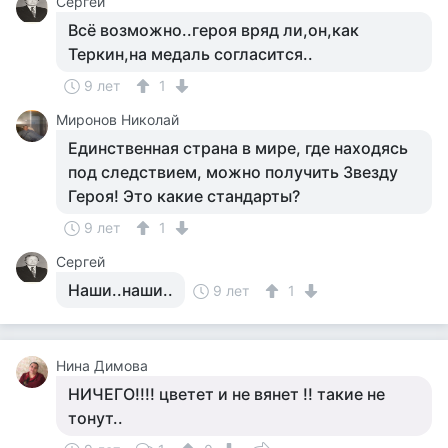
Сергей
Всё возможно..героя вряд ли,он,как
Теркин,на медаль согласится..
9 лет
1
Миронов Николай
Единственная страна в мире, где находясь
под следствием, можно получить Звезду
Героя! Это какие стандарты?
9 лет
1
Сергей
Наши..наши..
9 лет
1
Нина Димова
НИЧЕГО!!!! цветет и не вянет !! такие не
тонут..