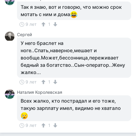
Так я знаю, вот и говорю, что можно срок
мотать с ним и дома
9 лет
1
Сергей
У него браслет на
ноге..Спать,наверное,мешает и
вообще.Может,бессонница,переживает
бедный за богатство..Сын-оператор..Жену
жалко...
9 лет
1
Наталия Королевская
Всех жалко, кто пострадал и его тоже,
такую зарплату имел, видимо не хватало
9 лет
1