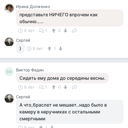
Ирина Долженко
представьте НИЧЕГО впрочем как
обычно.....
9 лет
1
0
Сергей
)
9 лет
1
Виктор Федин
ВФ
Сидеть ему дома до середины весны.
9 лет
1
0
Сергей
А что,браслет не мешает..надо было в
камеру в наручниках с остальными
смертными
9 лет
1