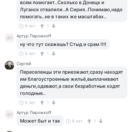
всем помогает..Сколько в Донецк и
Луганск отвалили..А Сирия..Понимаю,надо
помогать..не в таких же масштабах..
9 лет
1
Артур Пирожкоff
АП
ну что тут скажешь? Стыд и срам !!!!
9 лет
1
Сергей
Переселенцы эти приезжают,сразу находят
им благоустроенные жильё,выплачивают
деньги,одевают,а свои безработные ходят
голодные..
9 лет
1
Артур Пирожкоff
АП
Может быт и так
9 лет
1