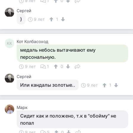
9 лет
1
0
Сергей
)
9 лет
1
Кот Колбасоход
КК
медаль небось вытачивают ему
персональную.
9 лет
1
0
Сергей
Или кандалы золотые..
9 лет
1
Марк
Сидит как и положено, т.к в "обойму" не
попал
9 лет
5
0