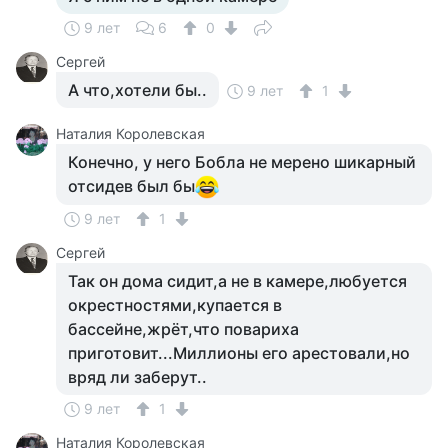
9 лет
6
0
Сергей
А что,хотели бы..
9 лет
1
Наталия Королевская
Конечно, у него Бобла не мерено шикарный
отсидев был бы
9 лет
1
Сергей
Так он дома сидит,а не в камере,любуется
окрестностями,купается в
бассейне,жрёт,что повариха
приготовит...Миллионы его арестовали,но
вряд ли заберут..
9 лет
1
Наталия Королевская