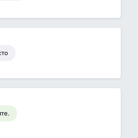
сто
те.