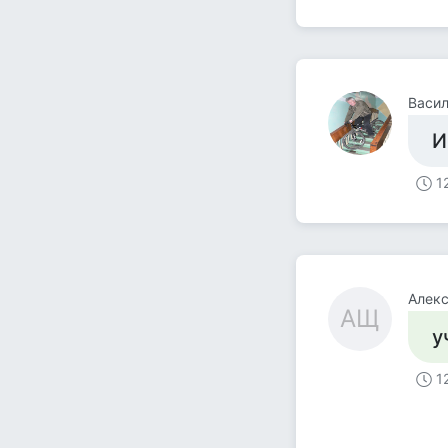
Васил
И
1
Алек
АЩ
у
1