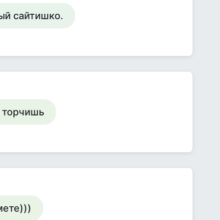
ый сайтишко.
ь торчишь
мете)))