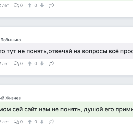
2 лет
0
0
 Лобынько
то тут не понять,отвечай на вопросы всё про
2 лет
0
0
ий Жизнев
мом сей сайт нам не понять, душой его прими
2 лет
0
0