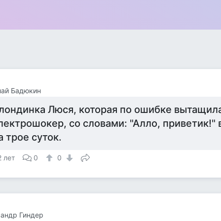
лай Бадюкин
лондинка Люся, которая по ошибке вытащила
лектрошокер, со словами: "Алло, приветик!"
а трое суток.
2 лет
0
0
андр Гиндер