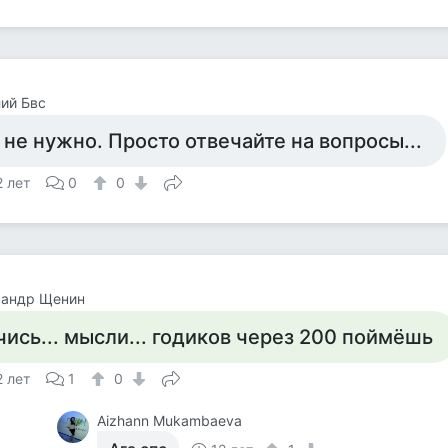
ий Бвс
 не нужно. Просто отвечайте на вопросы...
2 лет
0
0
сандр Щенин
чись... мысли... годиков через 200 поймёшь
2 лет
1
0
Aizhann Mukambaeva