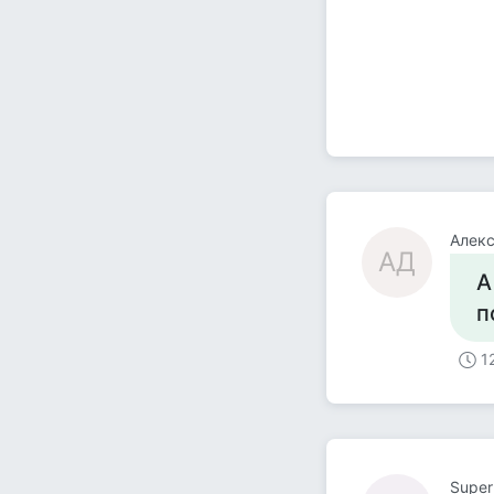
Алек
АД
А
п
1
Super