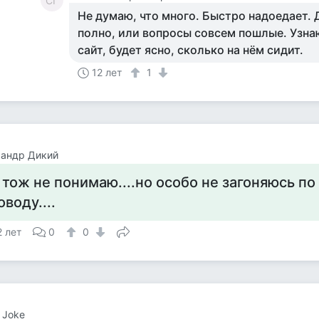
СГ
Не думаю, что много. Быстро надоедает. 
полно, или вопросы совсем пошлые. Узнаю
сайт, будет ясно, сколько на нём сидит.
12 лет
1
сандр Дикий
 тож не понимаю....но особо не загоняюсь по
оводу....
2 лет
0
0
 Joke