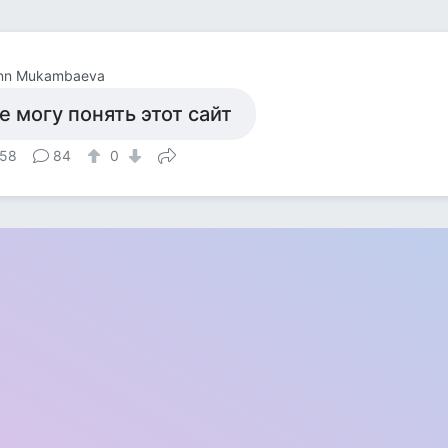
ann Mukambaeva
е могу понять этот сайт
58
84
0