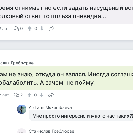
ремя отнимает но если задать насущьный во
олковый ответ то польза очевидна...
2 лет
0
0
ислав Греблюрве
ам не знаю, откуда он взялся. Иногда согла
обалаболить. А зачем, не пойму.
2 лет
2
0
Aizhann Mukambaeva
Мне просто интересно и много нас таких?)
Станислав Греблюрве