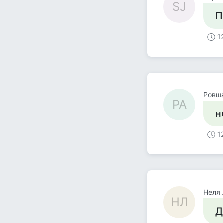
SJ
П
1
Ровша
РА
н
1
Неля
НЛ
Д