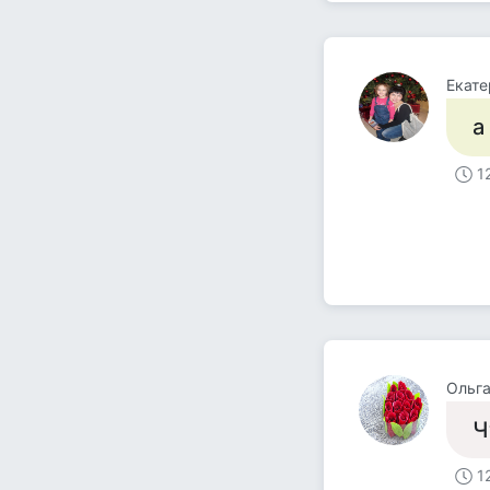
Екате
а
1
Ольга
Ч
1