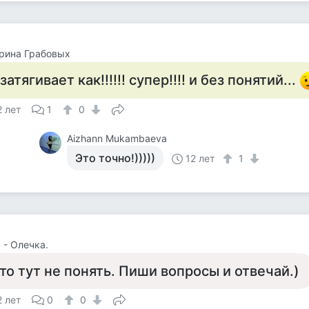
рина Грабовых
 затягивает как!!!!!! супер!!!! и без понятий...
2 лет
1
0
Aizhann Mukambaeva
Это точно!)))))
12 лет
1
 - Олечка.
то тут не понять. Пиши вопросы и отвечай.)
2 лет
0
0