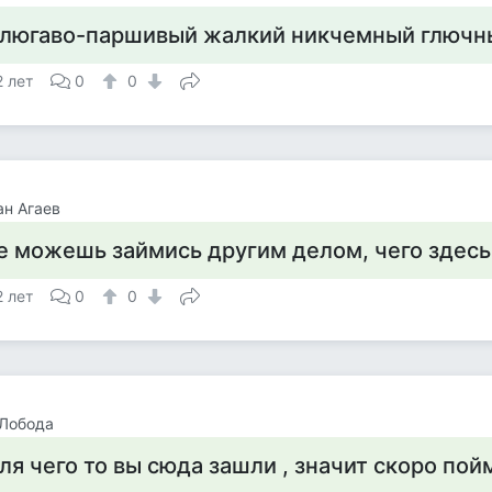
люгаво-паршивый жалкий никчемный глючн
2 лет
0
0
н Агаев
е можешь займись другим делом, чего здес
2 лет
0
0
 Лобода
ля чего то вы сюда зашли , значит скоро пой