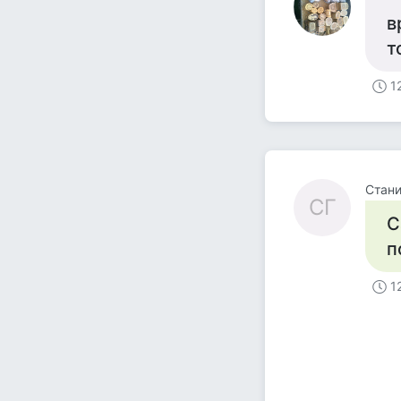
в
т
1
Стан
СГ
С
п
1