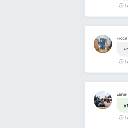
1
Нюся
ч
1
Евген
у
1