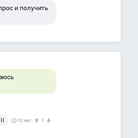
прос и получить
шаюсь
))
12 лет
1