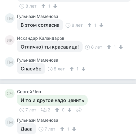
8 лет
1
Гульнази Маменова
ГМ
В этом согласна
8 лет
1
Искандар Каландаров
ИК
Отлично) ты красавица!
8 лет
1
Гульнази Маменова
ГМ
Спасибо
8 лет
1
Сергей Чип
СЧ
И то и другое надо ценить
7 лет
2
0
Гульнази Маменова
ГМ
Дааа
7 лет
1