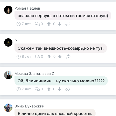
Роман Ледяев
сначала первую, а потом пытаемся вторую)
7 лет
0
0
R.
Скажем так:внешность-козырь,но не туз.
8 лет
0
0
Москва Златоглавая Z
Ой, блииииииин... ну сколько можно?????
7 лет
0
0
Эмир Бухарский
Я лично ценитель внешней красоты.