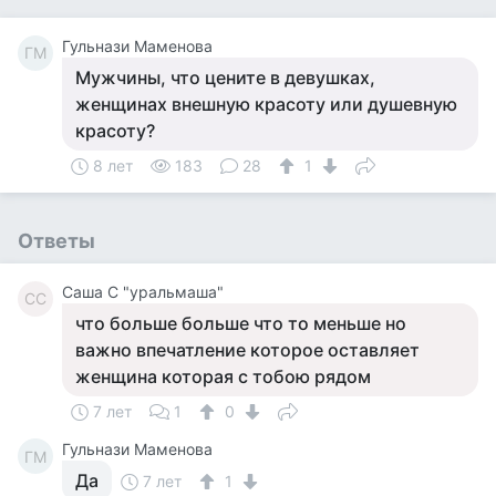
Гульнази Маменова
ГМ
Мужчины, что цените в девушках,
женщинах внешную красоту или душевную
красоту?
8 лет
183
28
1
Ответы
Саша С "уральмаша"
СС
что больше больше что то меньше но
важно впечатление которое оставляет
женщина которая с тобою рядом
7 лет
1
0
Гульнази Маменова
ГМ
Да
7 лет
1