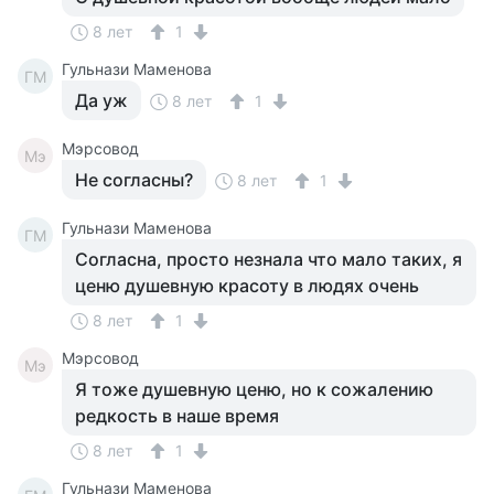
8 лет
1
Гульнази Маменова
ГМ
Да уж
8 лет
1
Мэрсовод
Мэ
Не согласны?
8 лет
1
Гульнази Маменова
ГМ
Согласна, просто незнала что мало таких, я
ценю душевную красоту в людях очень
8 лет
1
Мэрсовод
Мэ
Я тоже душевную ценю, но к сожалению
редкость в наше время
8 лет
1
Гульнази Маменова