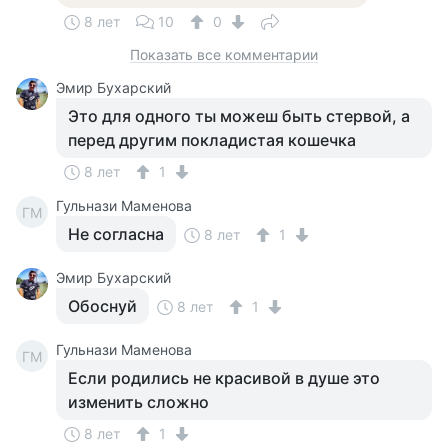
8 лет
10
0
Показать все комментарии
Эмир Бухарский
Это для одного ты можеш быть стервой, а
перед другим покладистая кошечка
8 лет
1
Гульнази Маменова
ГМ
Не согласна
8 лет
1
Эмир Бухарский
Обоснуй
8 лет
1
Гульнази Маменова
ГМ
Если родились не красивой в душе это
изменить сложно
8 лет
1