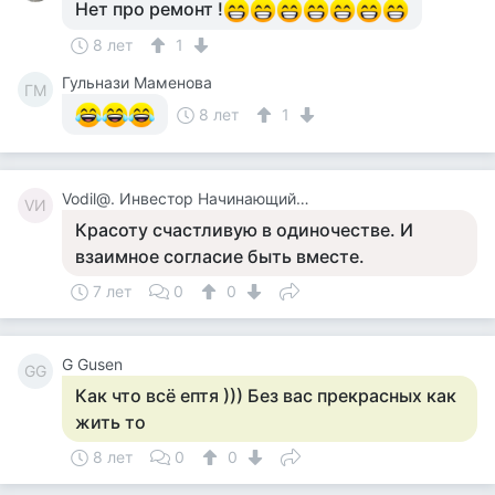
Нет про ремонт !
8 лет
1
Гульнази Маменова
ГМ
8 лет
1
Vodil@. Инвестор Начинающий. Сырожа.
VИ
Красоту счастливую в одиночестве. И
взаимное согласие быть вместе.
7 лет
0
0
G Gusen
GG
Как что всё ептя ))) Без вас прекрасных как
жить то
8 лет
0
0