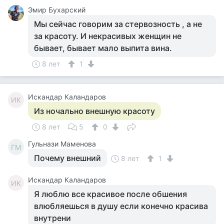
Эмир Бухарский
Мы сейчас говорим за стервозность , а не
за красоту. И некрасивых женщин не
бывает, бывает мало выпита вина.
8 лет
1
Искандар Каландаров
ИК
Из ночально внешную красоту
8 лет
5
0
Гульнази Маменова
ГМ
Почему внешний
8 лет
1
Искандар Каландаров
ИК
Я люблю все красивое после обшения
влюбляешься в душу если конечно красива
внутрени