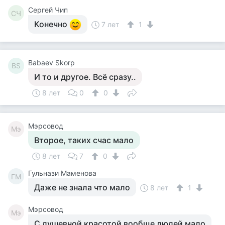
Сергей Чип
СЧ
Конечно
7 лет
1
Babaev Skorp
BS
И то и другое. Всё сразу..
8 лет
0
0
Мэрсовод
Мэ
Второе, таких счас мало
8 лет
7
0
Гульнази Маменова
ГМ
Даже не знала что мало
8 лет
1
Мэрсовод
Мэ
С душевной красотой вообще людей мало