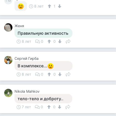
ГМ
8 лет
1
Женя
Правильную активность
8 лет
0
0
Сергей Гирба
В комплексе...
8 лет
0
0
Nikola Mahkov
тело-тело и доброту..
7 лет
0
0