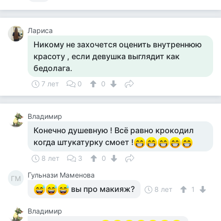
Лариса
Никому не захочется оценить внутреннюю
красоту , если девушка выглядит как
бедолага.
7 лет
0
0
Владимир
Конечно душевную ! Всё равно крокодил
когда штукатурку смоет !
8 лет
3
0
Гульнази Маменова
ГМ
вы про макияж?
8 лет
1
Владимир