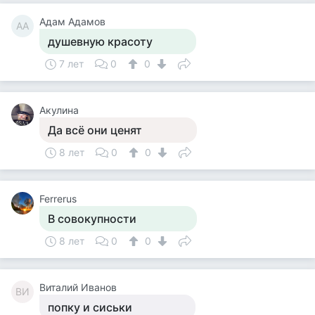
Адам Адамов
АА
душевную красоту
7 лет
0
0
Акулина
Да всё они ценят
8 лет
0
0
Ferrerus
В совокупности
8 лет
0
0
Виталий Иванов
ВИ
попку и сиськи