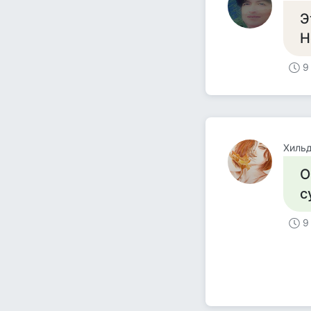
Э
Н
9
Хиль
О
с
9