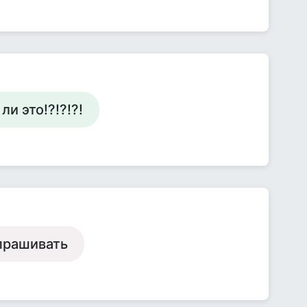
и это!?!?!?!
спрашивать