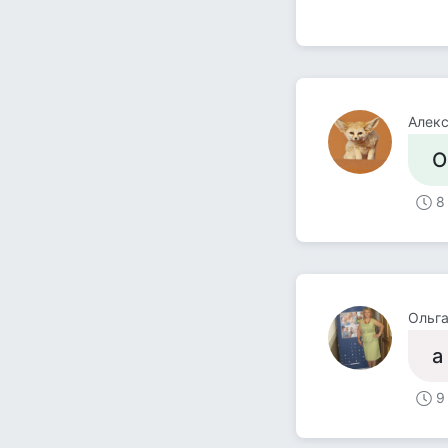
Алек
О
8
Ольг
а
9