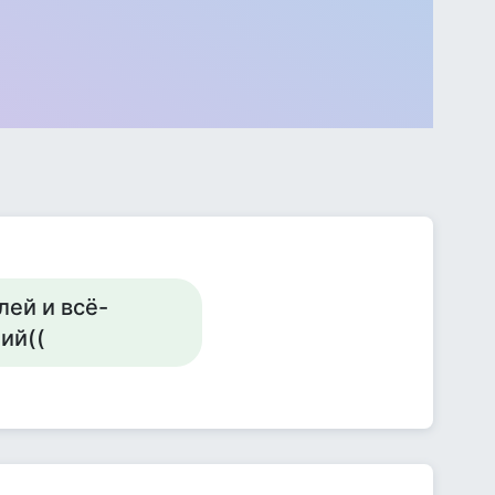
лей и всё-
ий((