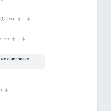
9 лет
1
9 лет
1
тоже о человеке
1