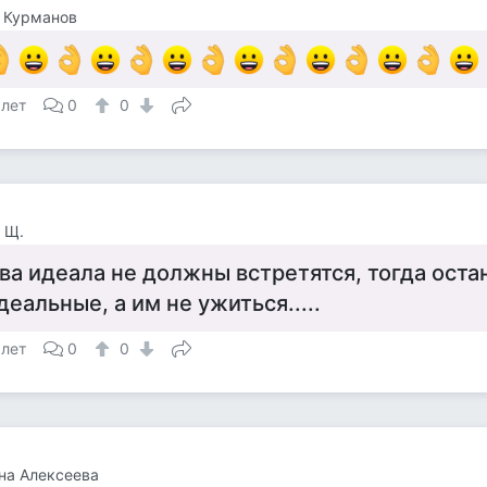
 Курманов
 лет
0
0
 Щ.
ва идеала не должны встретятся, тогда оста
деальные, а им не ужиться.....
 лет
0
0
на Алексеева