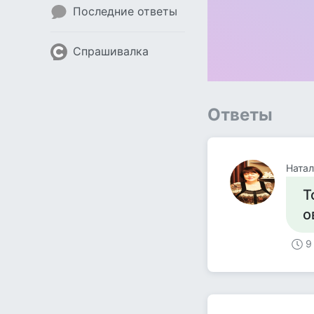
Последние ответы
Спрашивалка
Ответы
Натал
Т
о
9