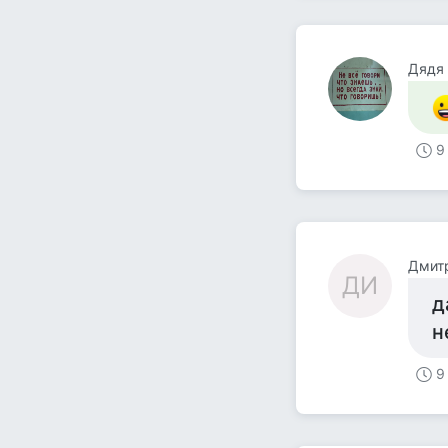
Дядя
9
Дмит
ДИ
д
н
9