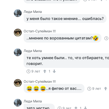
Леди Мила
у меня было такое мнение... ошиблась?
Остап-Сулейман !!!
..мнение по ворованным цитатам?
Леди Мила
те хоть умнее были.. то, что отбираете, 
говорит.
9 лет
1
Остап-Сулейман !!!
..я фигею от вас....
9 лет
Леди Мила
зато честно..
9 лет
1