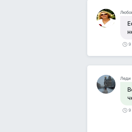
Любо
Е
н
9
Леди
В
ч
9