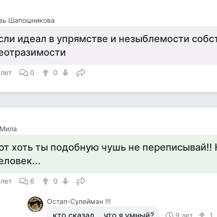
вь Шапошникова
сли идеал в упрямстве и незыблемости собс
еотразимости
 лет
0
0
 Мила
от хоть ты подобную чушь не переписывай!!
еловек...
 лет
6
0
Остап-Сулейман !!!
кто сказал... что я умный?
9 лет
1