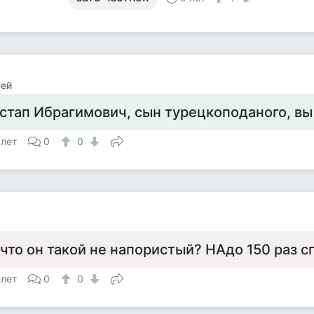
сей
стап Ибрагимович, сын турецкоподаного, вы л
 лет
0
0
а
 что он такой не напористый? НАдо 150 раз 
 лет
0
0