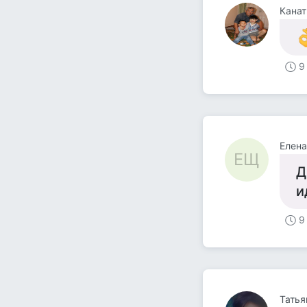
Канат
9
Елена
ЕЩ
Д
и
9
Татья