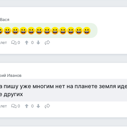
 Вася
 лет
0
0
рий Иванов
а пишу уже многим нет на планете земля ид
е других
 лет
0
0