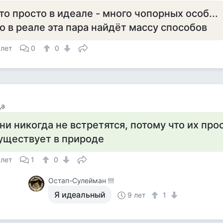
то просто в идеале - много чопорных особ...
о в реале эта пара найдёт массу способов
 лет
0
0
да
ни никогда не встретятся, потому что их про
уществует в природе
 лет
1
0
Остап-Сулейман !!!
Я идеальный
9 лет
1