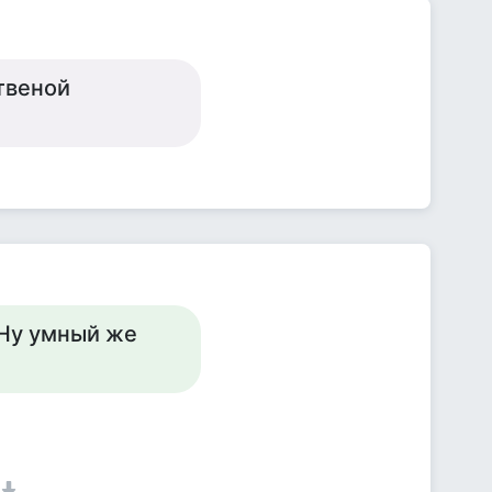
твеной
 Ну умный же