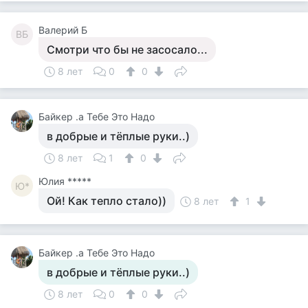
Валерий Б
ВБ
Смотри что бы не засосало...
8 лет
0
0
Байкер .а Тебе Это Надо
в добрые и тёплые руки..)
8 лет
1
0
Юлия *****
Ю*
Ой! Как тепло стало))
8 лет
1
Байкер .а Тебе Это Надо
в добрые и тёплые руки..)
8 лет
0
0