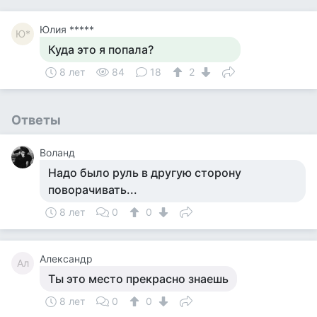
Юлия *****
Ю*
Куда это я попала?
8 лет
84
18
2
Ответы
Воланд
Надо было руль в другую сторону
поворачивать...
8 лет
0
0
Александр
Ал
Ты это место прекрасно знаешь
8 лет
0
0