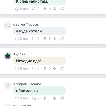
К специалистам.
8 лет
0
0
Сергей Фурсов
СФ
а куда хотели
8 лет
0
0
Андрей
Исчадие ада!
8 лет
0
0
Аликрам Гасанов
АГ
обнимашки
8 лет
2
0