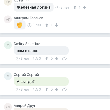
Юлия *****
Ю*
Железная логика
8 лет
1
Аликрам Гасанов
АГ
8 лет
1
Dmitry Shumilov
DS
сам в шоке
8 лет
0
0
Сергей Сергей
СС
А вы где?
8 лет
0
0
Андрей Друг
АД