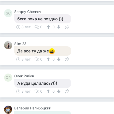
Serqey Chernov
SC
беги пока не поздно )))
8 лет
0
0
Slim 23
Да все ту да же
8 лет
0
0
Олег Рябов
ОР
А куда целилась?)))
8 лет
0
0
Валерий Налибоцкий