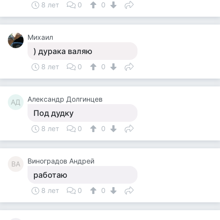
8 лет
0
0
Михаил
) дурака валяю
8 лет
0
0
Александр Долгинцев
АД
Под дудку
8 лет
0
0
Виноградов Андрей
ВА
работаю
8 лет
0
0