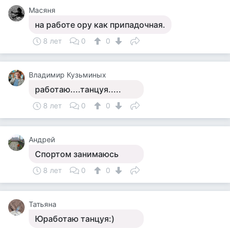
Масяня
на работе ору как припадочная.
8 лет
0
0
Владимир Кузьминых
работаю....танцуя.....
8 лет
0
0
Андрей
Спортом занимаюсь
8 лет
0
0
Татьяна
Юработаю танцуя:)