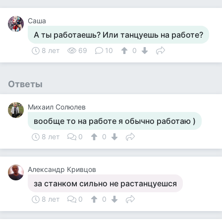
Саша
А ты работаешь? Или танцуешь на работе?
8 лет
69
10
0
Ответы
Михаил Солюлев
вообще то на работе я обычно работаю )
8 лет
0
0
Александр Кривцов
за станком сильно не растанцуешся
8 лет
0
0