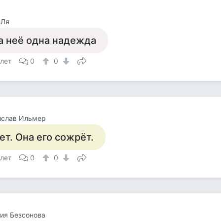
-Ля
а неё одна надежда
 лет
0
0
ислав Ильмер
ет. Она его сожрёт.
 лет
0
0
ия Безсонова