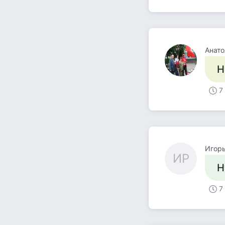
Анато
Н
7
Игорь
ИР
Н
7