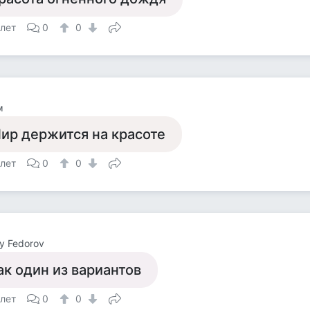
 лет
0
0
м
ир держится на красоте
 лет
0
0
y Fedorov
ак один из вариантов
 лет
0
0