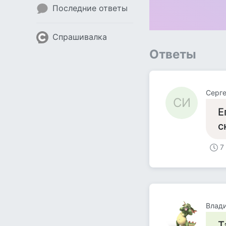
Последние ответы
Спрашивалка
Ответы
Серге
СИ
Е
с
7
Влад
Т