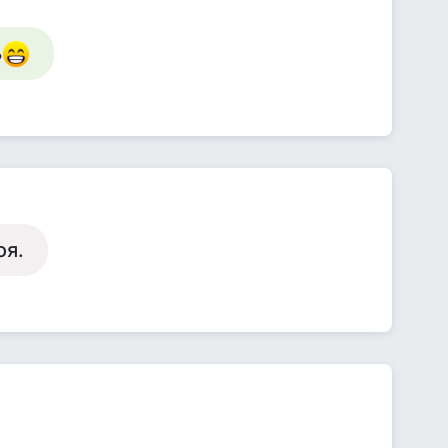
ь
оя.