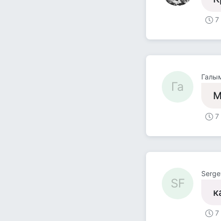
7
Галы
Га
М
7
Serge
SF
к
7