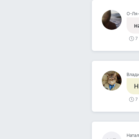
О-Ля
н
7
Влад
Н
7
Натал