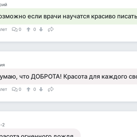
рий
озможно если врачи научатся красиво писат
 лет
0
0
ия
умаю, что ДОБРОТА! Красота для каждого св
 лет
0
0
-2
расота огненного дождя