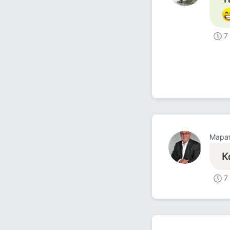
7
Мара
К
7