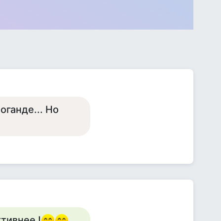
оганде... Но
ктивнее !