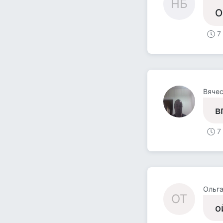
НБ
О
7
Вяче
в
7
Ольга
ОТ
о