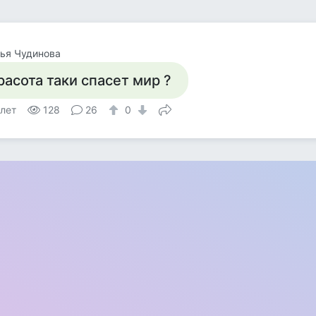
ья Чудинова
расота таки спасет мир ?
 лет
128
26
0