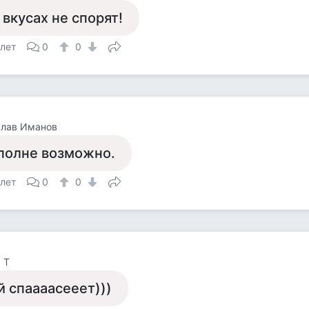
 вкусах не спорят!
 лет
0
0
слав Иманов
полне возможно.
 лет
0
0
 Т
й спаааасееет)))