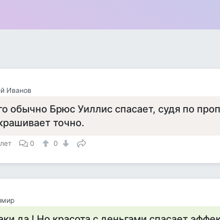
й Иванов
го обычно Брюс Уиллис спасает, судя по проп
крашивает точно.
 лет
0
0
имир
аки да ! Но красота с деньгами спасает эффе