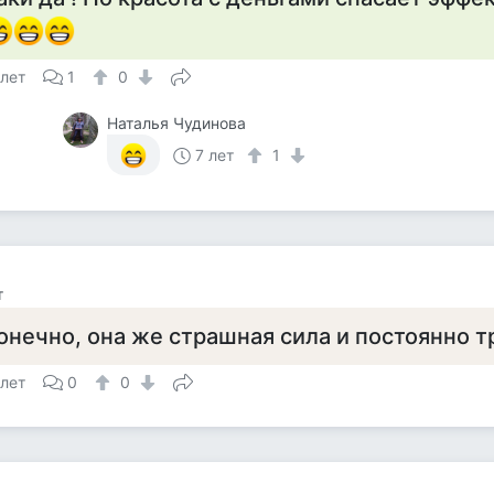
 лет
1
0
Наталья Чудинова
7 лет
1
т
онечно, она же страшная сила и постоянно т
 лет
0
0