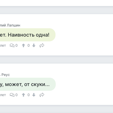
лий Лапшин
ет. Наивность одна!
 лет
0
0
 Реус
у, может, от скуки...
 лет
0
0