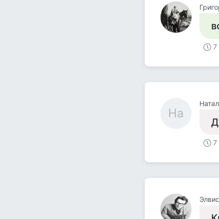
Григо
в
7
Натал
На
Д
7
Элвис
К