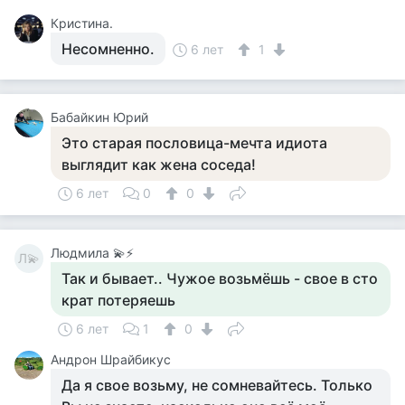
Кристина.
Несомненно.
6 лет
1
Бабайкин Юрий
Это старая пословица-мечта идиота
выглядит как жена соседа!
6 лет
0
0
Людмила 💫⚡
Л💫
Так и бывает.. Чужое возьмёшь - свое в сто
крат потеряешь
6 лет
1
0
Андрон Шрайбикус
Да я свое возьму, не сомневайтесь. Только