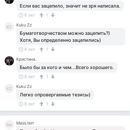
Если вас зацепило, значит не зря написала.
6 лет
1
Kuku Zz
KZ
Бумаготворчеством можно зацепить?)
Хотя, Вы определенно зацепились)
6 лет
1
Кристина.
Было бы за кого и чем...Всего хорошего.
6 лет
1
Kuku Zz
KZ
Легко опровергаемые тезисы)
6 лет
1
Mass.terr
Ma