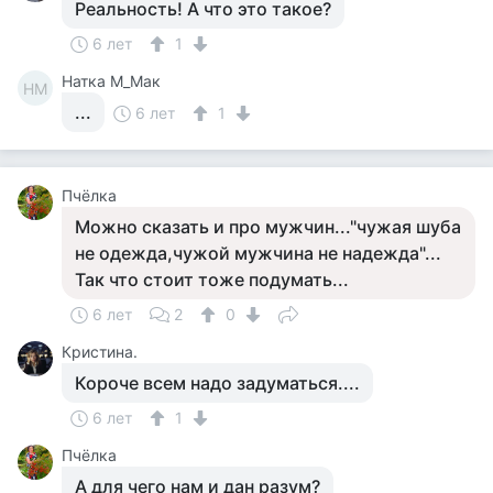
Реальность! А что это такое?
6 лет
1
Натка М_Мак
НМ
...
6 лет
1
Пчёлка
Можно сказать и про мужчин..."чужая шуба
не одежда,чужой мужчина не надежда"...
Так что стоит тоже подумать...
6 лет
2
0
Кристина.
Короче всем надо задуматься....
6 лет
1
Пчёлка
А для чего нам и дан разум?