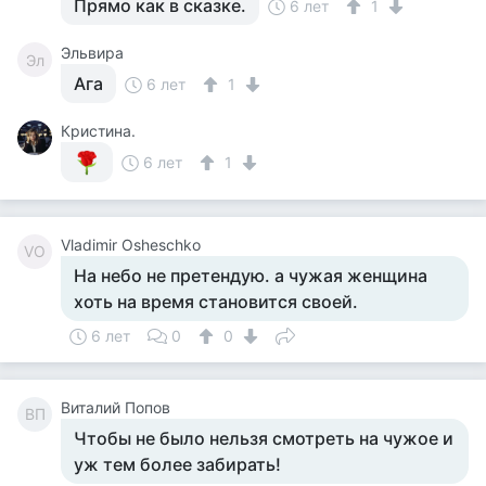
Прямо как в сказке.
6 лет
1
Эльвира
Эл
Ага
6 лет
1
Кристина.
6 лет
1
Vladimir Osheschko
VO
На небо не претендую. а чужая женщина
хоть на время становится своей.
6 лет
0
0
Виталий Попов
ВП
Чтобы не было нельзя смотреть на чужое и
уж тем более забирать!