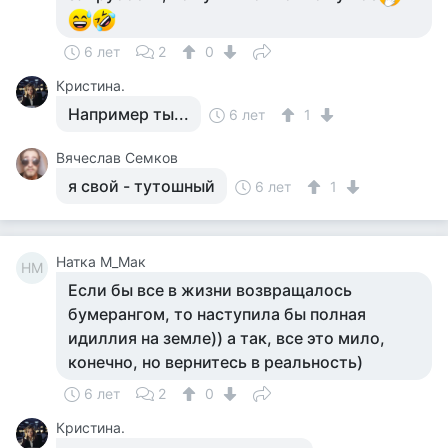
6 лет
2
0
Кристина.
Например ты...
6 лет
1
Вячеслав Семков
я свой - тутошный
6 лет
1
Натка М_Мак
НМ
Если бы все в жизни возвращалось
бумерангом, то наступила бы полная
идиллия на земле)) а так, все это мило,
конечно, но вернитесь в реальность)
6 лет
2
0
Кристина.