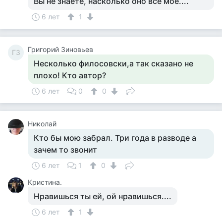
Вы не знаете, насколько оно всё моё....
6 лет
1
Григорий Зиновьев
ГЗ
Несколько филосовски,а так сказано не
плохо! Кто автор?
6 лет
0
0
Николай
Кто бы мою забрал. Три года в разводе а
зачем то звонит
6 лет
1
0
Кристина.
Нравишься ты ей, ой нравишься....
6 лет
1