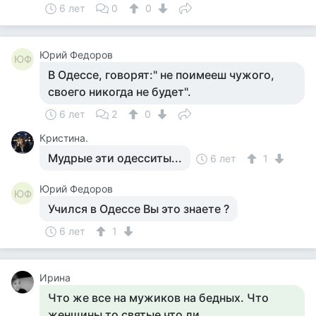
6 лет
0
0
Юрий Федоров
ЮФ
В Одессе, говорят:" не поимееш чужого,
своего никогда не будет".
6 лет
2
0
Кристина.
Мудрые эти одесситы...
6 лет
1
Юрий Федоров
ЮФ
Учился в Одессе Вы это знаете ?
6 лет
1
Ирина
Что же все на мужиков на бедных. Что
женщины то святые что ли