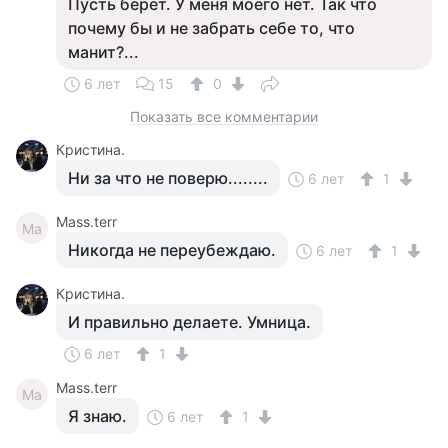
Пусть берёт. У меня моего нет. Так что
почему бы и не забрать себе то, что
манит?...
6 лет
15
0
Показать все комментарии
Кристина.
Ни за что не поверю........
6 лет
1
Mass.terr
Ma
Никогда не переубеждаю.
6 лет
1
Кристина.
И правильно делаете. Умница.
6 лет
1
Mass.terr
Ma
Я знаю.
6 лет
1