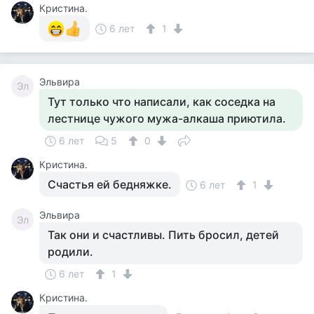
Кристина.
6 лет
1
Эльвира
Эл
Тут только что написали, как соседка на
лестнице чужого мужа-алкаша приютила.
6 лет
5
0
Кристина.
Счастья ей бедняжке.
6 лет
1
Эльвира
Эл
Так они и счастливы. Пить бросил, детей
родили.
6 лет
1
Кристина.