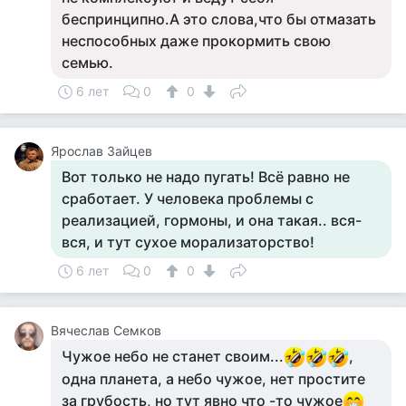
беспринципно.А это слова,что бы отмазать
неспособных даже прокормить свою
семью.
6 лет
0
0
Ярослав Зайцев
Вот только не надо пугать! Всё равно не
сработает. У человека проблемы с
реализацией, гормоны, и она такая.. вся-
вся, и тут сухое морализаторство!
6 лет
0
0
Вячеслав Семков
Чужое небо не станет своим...
,
одна планета, а небо чужое, нет простите
за грубость, но тут явно что -то чужое