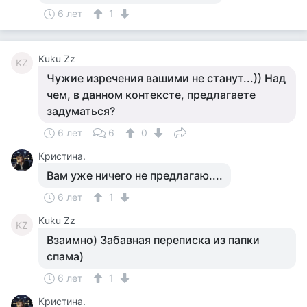
6 лет
1
Kuku Zz
KZ
Чужие изречения вашими не станут...)) Над
чем, в данном контексте, предлагаете
задуматься?
6 лет
6
0
Кристина.
Вам уже ничего не предлагаю....
6 лет
1
Kuku Zz
KZ
Взаимно) Забавная переписка из папки
спама)
6 лет
1
Кристина.