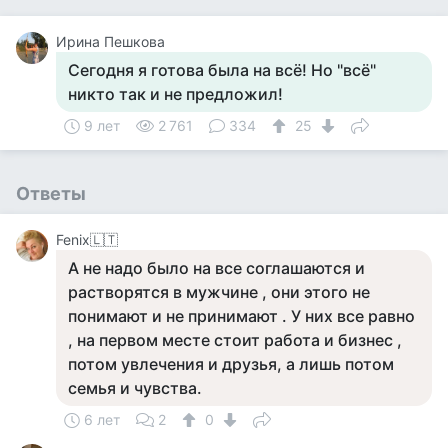
Ирина Пешкова
Сегодня я готова была на всё! Но "всё"
никто так и не предложил!
9 лет
2 761
334
25
Ответы
Fenix🇱🇹
А не надо было на все соглашаются и
растворятся в мужчине , они этого не
понимают и не принимают . У них все равно
, на первом месте стоит работа и бизнес ,
потом увлечения и друзья, а лишь потом
семья и чувства.
6 лет
2
0