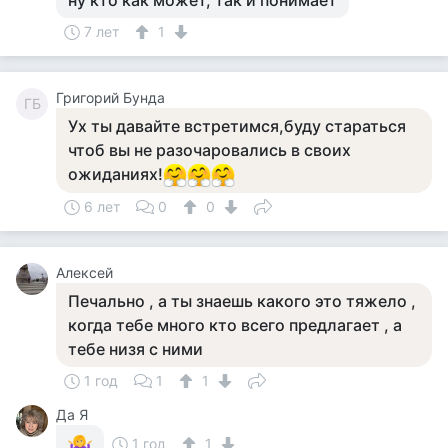
ну кто как может, так и понимает
7 лет
1
Григорий Бунда
ГБ
Ух ты давайте встретимся,буду стараться
чтоб вы не разочаровались в своих
ожиданиях!
6 лет
0
0
Алексей
Печально , а ты знаешь какого это тяжело ,
когда тебе много кто всего предлагает , а
тебе низя с ними
1 год
1
1
Да Я
1 год
1