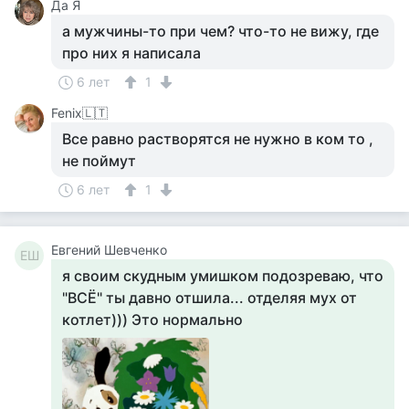
Да Я
а мужчины-то при чем? что-то не вижу, где
про них я написала
6 лет
1
Fenix🇱🇹
Все равно растворятся не нужно в ком то ,
не поймут
6 лет
1
Евгений Шевченко
ЕШ
я своим скудным умишком подозреваю, что
"ВСЁ" ты давно отшила... отделяя мух от
котлет))) Это нормально