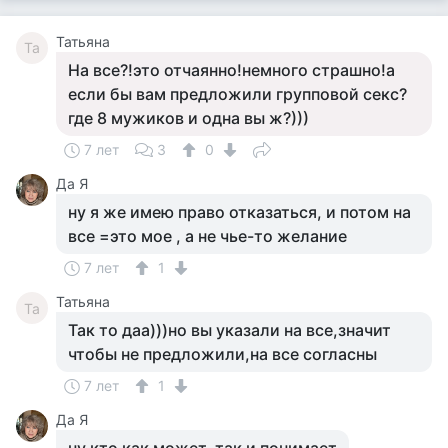
Татьяна
Та
На все?!это отчаянно!немного страшно!а
если бы вам предложили групповой секс?
где 8 мужиков и одна вы ж?)))
7 лет
3
0
Да Я
ну я же имею право отказаться, и потом на
все =это мое , а не чье-то желание
7 лет
1
Татьяна
Та
Так то даа)))но вы указали на все,значит
чтобы не предложили,на все согласны
7 лет
1
Да Я