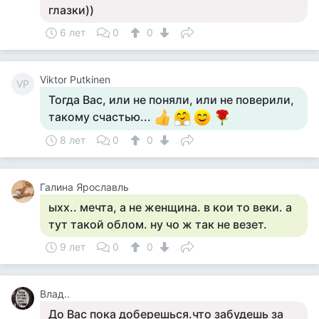
глазки))
6 лет
0
0
Viktor Putkinen
VP
Тогда Вас, или не поняли, или не поверили,
такому счастью...
8 лет
0
0
Галина Ярославль
ыхх.. мечта, а не женщина. в кои то веки. а
тут такой облом. ну чо ж так не везет.
9 лет
0
0
Влад..
До Вас пока доберешься.что забудешь за