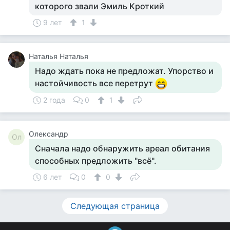
которого звали Эмиль Кроткий
9 лет
1
Наталья Наталья
Надо ждать пока не предложат. Упорство и
настойчивость все перетрут
2 года
0
1
Олександр
Ол
Сначала надо обнаружить ареал обитания
способных предложить "всё".
6 лет
0
0
Следующая страница