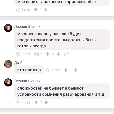
мне своих тараканов не приписывайте
1 год
1
Леонид Визняк
мнеочень жаль у вас ещё будут
предложения просто вы должны быть
готовы всегда ........................
7 лет
2
0
Да Я
это сложно
7 лет
1
Леонид Визняк
сложностей не бывает а бывают
условности сомнения разочарования и т д
7 лет
1