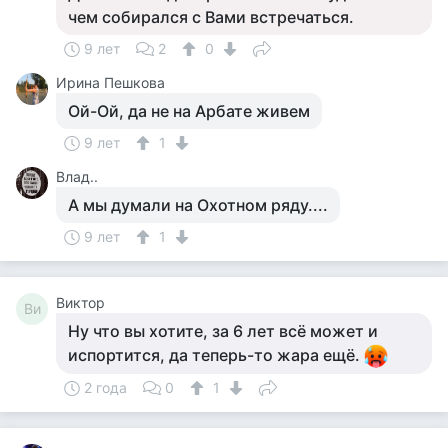
чем собирался с Вами встречаться.
9 лет
2
0
Ирина Пешкова
Ой-Ой, да не на Арбате живем
9 лет
1
Влад..
А мы думали на Охотном ряду....
9 лет
1
Виктор
Ви
Ну что вы хотите, за 6 лет всё может и
испортится, да теперь-то жара ещё.
2 года
0
1