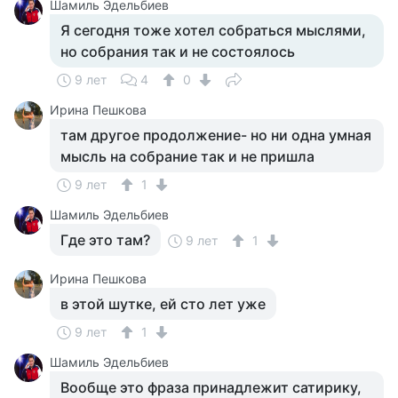
Шамиль Эдельбиев
Я сегодня тоже хотел собраться мыслями,
но собрания так и не состоялось
9 лет
4
0
Ирина Пешкова
там другое продолжение- но ни одна умная
мысль на собрание так и не пришла
9 лет
1
Шамиль Эдельбиев
Где это там?
9 лет
1
Ирина Пешкова
в этой шутке, ей сто лет уже
9 лет
1
Шамиль Эдельбиев
Вообще это фраза принадлежит сатирику,