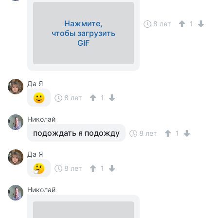
Нажмите,
8 лет
1
чтобы загрузить
GIF
Да Я
8 лет
1
Николай
подождать я подожду
8 лет
1
Да Я
8 лет
1
Николай