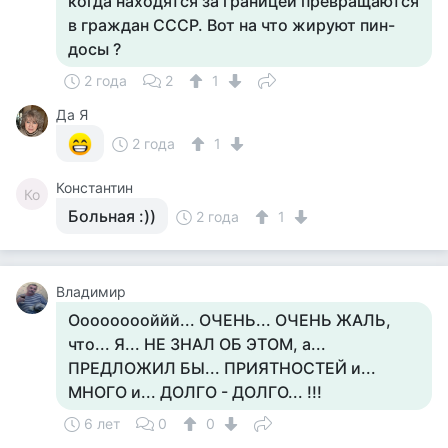
когда находятся за границей превращаются
в граждан СССР. Вот на что жируют пин-
досы ?
2 года
2
1
Да Я
2 года
1
Константин
Ко
Больная :))
2 года
1
Владимир
Ооооооооййй... ОЧЕНЬ... ОЧЕНЬ ЖАЛЬ,
что... Я... НЕ ЗНАЛ ОБ ЭТОМ, а...
ПРЕДЛОЖИЛ БЫ... ПРИЯТНОСТЕЙ и...
МНОГО и... ДОЛГО - ДОЛГО... !!!
6 лет
0
0