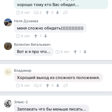
хорошо тому кто Вас обидел...
8 лет
2
0
Нэля Дунаева
меня сложно обидеть)))))))))))))))
8 лет
1
Валентин Витальевич
Вот и я про что...
8 лет
1
Владимир
Вл
Хороший выход из сложного положения.
8 лет
0
0
Элвис-2
Заплакать что бы меньше писать...