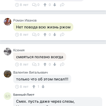
8 лет
0
0
Роман Иванов
Нет повода всю жизнь ржом
8 лет
0
0
Ксения
смеяться полезно всегда
8 лет
3
0
Валентин Витальевич
только что об этом писал!!!
8 лет
1
Банный Лист
БЛ
Смех. пусть даже через слезы,