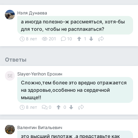
Нэля Дунаева
а иногда полезно-ж рассмеяться, хотя-бы
для того, чтобы не расплакаться?
8 лет
201
10
1
Ответы
Slayer-Yerihon Ерохин
SЕ
Сложно,тем более это вредно отражается
на здоровье,особенно на сердечной
мышце!!
8 лет
0
0
Валентин Витальевич
это высший пилотаж ,а представьте как