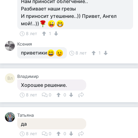
Нам приносит облегчение..
Разбивает наши грезы
И приносит утешение..)) Привет, Ангел
мой!..))
8 лет
1
Ксения
приветики
8 лет
1
Владимир
Вл
Хорошее решение.
8 лет
0
0
Татьяна
да
8 лет
0
0