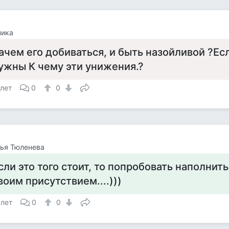
ника
ачем его добиваться, и быть назойливой ?Ес
ужны К чему эти унижения.?
 лет
0
0
ья Тюленева
сли это того стоит, то попробовать наполнить
воим присутствием....)))
 лет
0
0