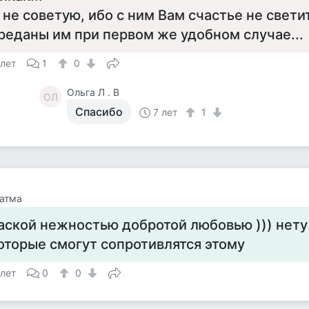
 не советую, ибо с ним Вам счастье не свети
реданы им при первом же удобном случае...
 лет
1
0
Ольга Л . В
ОЛ
Спасибо
7 лет
1
атма
аской нежностью добротой любовью ))) нету
оторые смогут сопротивлятся этому
 лет
0
0