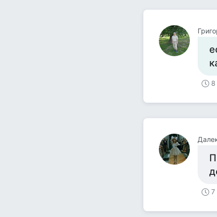
Григо
е
к
8
Далек
П
д
7