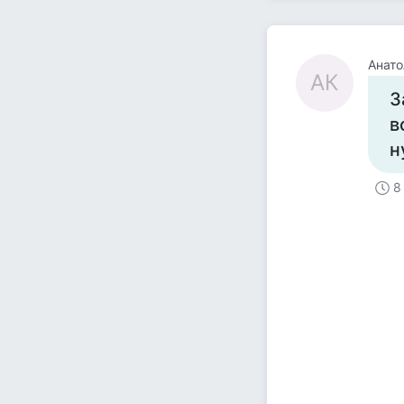
Анато
АК
З
в
н
8