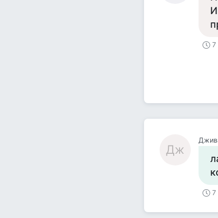
И
п
7
Джив
Дж
л
к
7