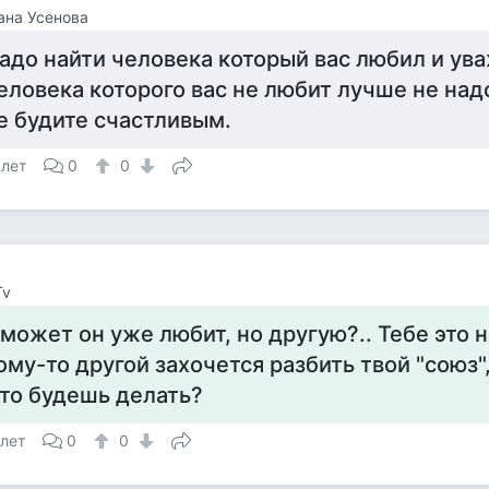
ана Усенова
адо найти человека который вас любил и ув
еловека которого вас не любит лучше не над
е будите счастливым.
 лет
0
0
Tv
 может он уже любит, но другую?.. Тебе это 
ому-то другой захочется разбить твой "союз"
то будешь делать?
 лет
0
0