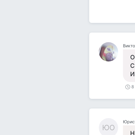
Викто
О
С
И
8
Юрис
ЮО
Н