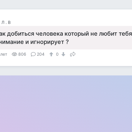
 Л . В
ак добиться человека который не любит тебя
нимание и игнорирует ?
 лет
806
204
0