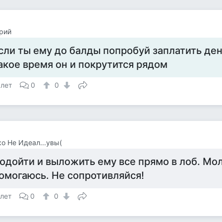
рий
сли ты ему до балды попробуй заплатить д
акое время он и покрутится рядом
 лет
0
0
о Не Идеал...увы(
одойти и выложить ему все прямо в лоб. Мол
омогаюсь. Не сопротивляйся!
 лет
0
0