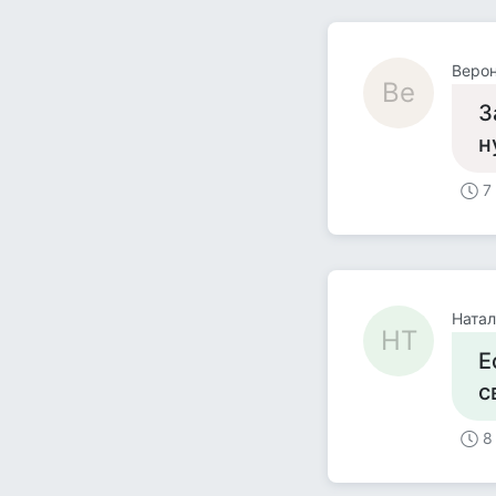
Веро
Ве
З
н
7
Натал
НТ
Е
с
8