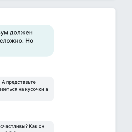
азум должен
 сложно. Но
 А представьте
еветься на кусочки а
 счастливы? Как он