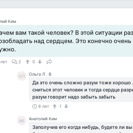
лий Ким
ачем вам такой человек? В этой ситуации р
озобладать над сердцем. Это конечно очень
ужно.
 лет
2
0
Ольга Л . В
ОЛ
Да это очень сложно разум тоже хорошо .
сниться этот человек и тогда сердце разр
разум говорит надо забыть забыть
8 лет
1
Анатолий Ким
АК
Заполучив его когда нибудь, будете ли вы