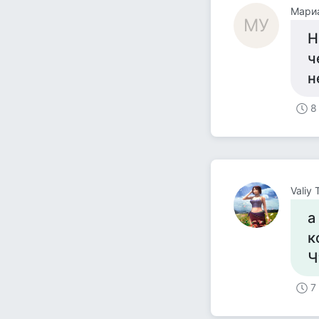
Мари
МУ
Н
ч
н
8
Valiy 
а
к
Ч
7