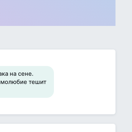
ака на сене.
Самолюбие тешит