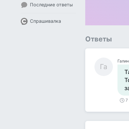
Последние ответы
Спрашивалка
Ответы
Галин
Га
Т
Т
з
7