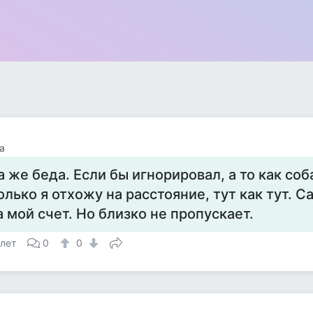
а
а же беда. Если бы игнорировал, а то как соб
олько я отхожу на расстояние, тут как тут. 
а мой счет. Но близко не пропускает.
 лет
0
0