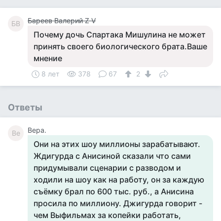
Бареев Валерий Z V
БВ
Почему дочь Спартака Мишулина не может
принять своего биологического брата.Ваше
мнение
8 лет
378
67
2
Ответы
Вера.
Ве
Они на этих шоу миллионы зарабатывают.
Ждигурда с Анисиной сказали что сами
придумывали сценарии с разводом и
ходили на шоу как на работу, он за каждую
съёмку брал по 600 тыс. руб., а Анисина
просила по миллиону. Джигурда говорит -
чем Выфильмах за копейки работать,