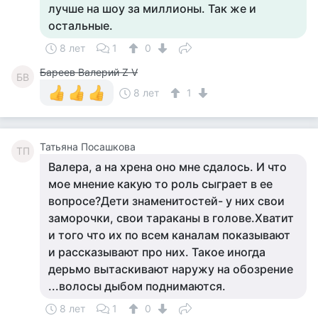
лучше на шоу за миллионы. Так же и
остальные.
8 лет
1
0
Бареев Валерий Z V
БВ
8 лет
1
Татьяна Посашкова
ТП
Валера, а на хрена оно мне сдалось. И что
мое мнение какую то роль сыграет в ее
вопросе?Дети знаменитостей- у них свои
заморочки, свои тараканы в голове.Хватит
и того что их по всем каналам показывают
и рассказывают про них. Такое иногда
дерьмо вытаскивают наружу на обозрение
...волосы дыбом поднимаются.
8 лет
1
0