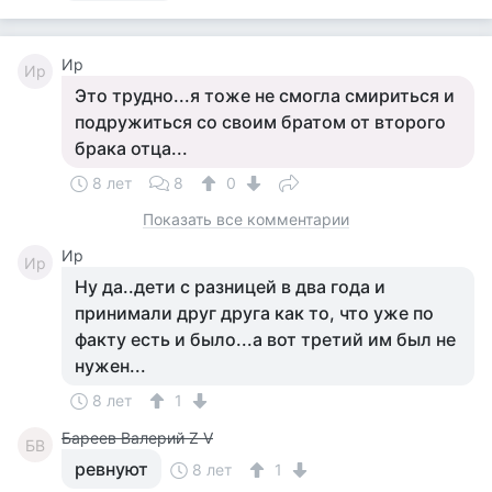
Ир
Ир
Это трудно...я тоже не смогла смириться и
подружиться со своим братом от второго
брака отца...
8 лет
8
0
Показать все комментарии
Ир
Ир
Ну да..дети с разницей в два года и
принимали друг друга как то, что уже по
факту есть и было...а вот третий им был не
нужен...
8 лет
1
Бареев Валерий Z V
БВ
ревнуют
8 лет
1