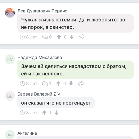
Лев Дувидович Перкис
Чужая жизнь потёмки. Да и любопытство
не порок, а свинство.
8 лет
0
0
Надежда Михайлова
НМ
Зачем ей делиться наследством с братом,
ей и так неплохо.
8 лет
1
0
Бареев Валерий Z V
БВ
он сказал что не претендует
8 лет
1
Ангелина
Ан