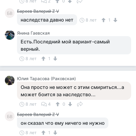
8 лет
2
0
Бареев Валерий Z V
БВ
наследства давно нет
8 лет
1
Янина Гаевская
Есть.Последний мой вариант-самый
верный.
8 лет
1
Юлия Тарасова (Раковская)
Она просто не может с этим смириться...а
может боится за наследство...
8 лет
4
0
Бареев Валерий Z V
БВ
он сказал что ему ничего не нужно
8 лет
1