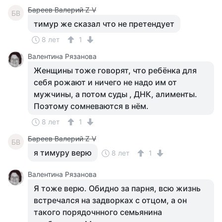
Бареев Валерий Z V
БВ
тимур же сказал что не претендует
8 лет
1
Валентина Рязанова
Женщины тоже говорят, что ребёнка для
себя рожают и ничего не надо им от
мужчины, а потом суды , ДНК, алименты.
Поэтому сомневаются в нём.
8 лет
1
Бареев Валерий Z V
БВ
я тимуру верю
8 лет
1
Валентина Рязанова
Я тоже верю. Обидно за парня, всю жизнь
встречался на задворках с отцом, а он
такого порядочнного семьянина