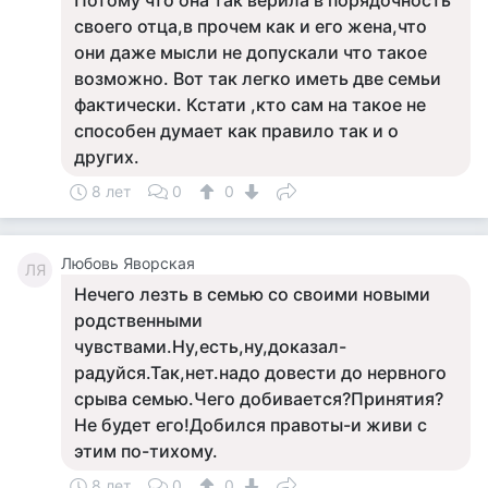
Потому что она так верила в порядочность
своего отца,в прочем как и его жена,что
они даже мысли не допускали что такое
возможно. Вот так легко иметь две семьи
фактически. Кстати ,кто сам на такое не
способен думает как правило так и о
других.
8 лет
0
0
Любовь Яворская
ЛЯ
Нечего лезть в семью со своими новыми
родственными
чувствами.Ну,есть,ну,доказал-
радуйся.Так,нет.надо довести до нервного
срыва семью.Чего добивается?Принятия?
Не будет его!Добился правоты-и живи с
этим по-тихому.
8 лет
0
0