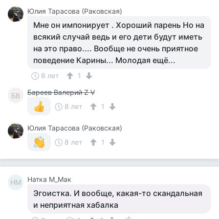
Юлия Тарасова (Раковская)
Мне он импонирует . Хороший парень Но на
всякий случай ведь и его дети будут иметь
на это право.... Вообще не очень приятное
поведение Карины... Молодая ещё...
8 лет
1
Бареев Валерий Z V
БВ
8 лет
1
Юлия Тарасова (Раковская)
8 лет
1
Натка М_Мак
НМ
Эгоистка. И вообще, какая-то скандальная
и неприятная хабалка