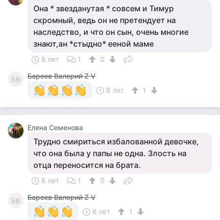
Она * звезданутая * совсем и Тимур
скромный, ведь он не претендует на
наследство, и что он сын, очень многие
знают,ан *стыдно* ееной маме
8 лет
1
0
Бареев Валерий Z V
БВ
8 лет
1
Елена Семенова
Трудно смириться избалованной девочке,
что она была у папы не одна. Злость на
отца переносится на брата.
8 лет
1
0
Бареев Валерий Z V
БВ
8 лет
1