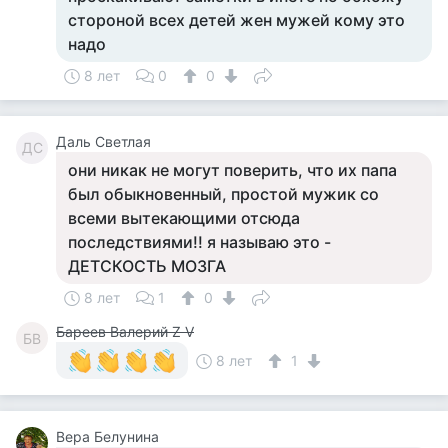
стороной всех детей жен мужей кому это
надо
8 лет
0
0
Даль Светлая
ДС
они никак не могут поверить, что их папа
был обыкновенный, простой мужик со
всеми вытекающими отсюда
последствиями!! я называю это -
ДЕТСКОСТЬ МОЗГА
8 лет
1
0
Бареев Валерий Z V
БВ
8 лет
1
Вера Белунина