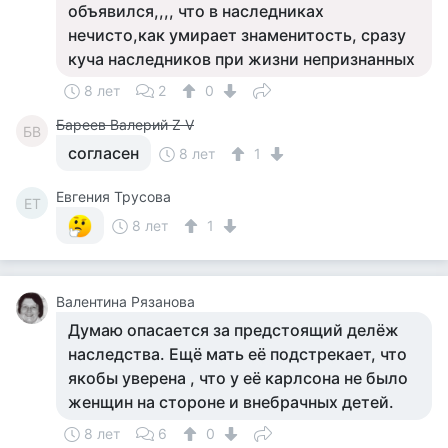
объявился,,,, что в наследниках
нечисто,как умирает знаменитость, сразу
куча наследников при жизни непризнанных
8 лет
2
0
Бареев Валерий Z V
БВ
согласен
8 лет
1
Евгения Трусова
ЕТ
8 лет
1
Валентина Рязанова
Думаю опасается за предстоящий делёж
наследства. Ещё мать её подстрекает, что
якобы уверена , что у её карлсона не было
женщин на стороне и внебрачных детей.
8 лет
6
0