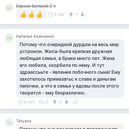
Бареев Валерий Z V
БВ
8 лет
1
Наталья Казаченко
НК
Потому что очередной дурдом на весь мир
устроили. Жила-была крепкая дружная
любящая семья, в браке много лет. Жена
его любила, скорбила по нему. И тут
здраассььте - явление побочного сына! Ему
захотелось примазатьс к славе и деньгам
папочки, а что в семье у вдовы после этого
творится - ему безразлично.
8 лет
0
0
Tatyana
Ta