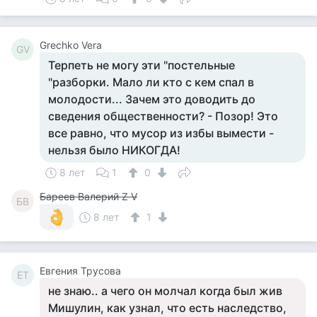
Grechko Vera
GV
Терпеть не могу эти "постельные
"разборки. Мало ли кто с кем спал в
молодости... Зачем это доводить до
сведения общественности? - Позор! Это
все равно, что мусор из избы вымести -
нельзя было НИКОГДА!
8 лет
1
0
Бареев Валерий Z V
БВ
8 лет
1
Евгения Трусова
ЕТ
не знаю.. а чего он молчал когда был жив
Мишулин, как узнал, что есть наследство,