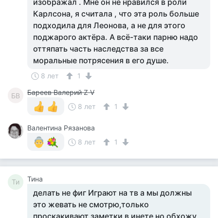
изображал . Мне он не нравился в роли
Карлсона, я считала , что эта роль больше
подходила для Леонова, а не для этого
поджарого актёра. А всё-таки парню надо
оттяпать часть наследства за все
моральные потрясения в его душе.
8 лет
1
Бареев Валерий Z V
БВ
8 лет
1
Валентина Рязанова
8 лет
1
Тина
Ти
делать не фиг Играют на тв а мы должны
это жевать не смотрю,только
проскакивают заметки в инете но обхожу