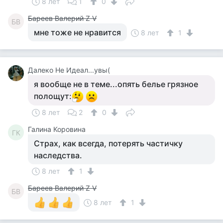
8 лет
1
0
Бареев Валерий Z V
БВ
мне тоже не нравится
8 лет
1
Далеко Не Идеал...увы(
я вообще не в теме...опять белье грязное
полощут:
8 лет
2
0
Галина Коровина
ГК
Страх, как всегда, потерять частичку
наследства.
8 лет
1
Бареев Валерий Z V
БВ
8 лет
1