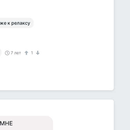
иже к релаксу
7 лет
1
c-МНЕ