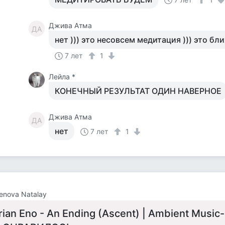
Джива Атма
ДА
нет ))) это несовсем медитация ))) это бл
7 лет
1
Лейла *
КОНЕЧНЫЙ РЕЗУЛЬТАТ ОДИН НАВЕРНОЕ
Джива Атма
ДА
нет
7 лет
1
enova Natalay
rian Eno - An Ending (Ascent) | Ambient Musi