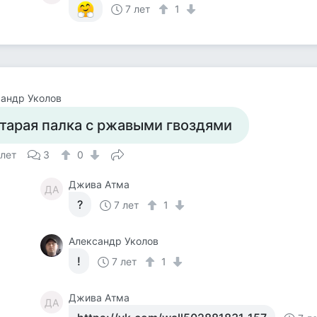
7 лет
1
андр Уколов
тарая палка с ржавыми гвоздями
 лет
3
0
Джива Атма
ДА
?
7 лет
1
Александр Уколов
!
7 лет
1
Джива Атма
ДА