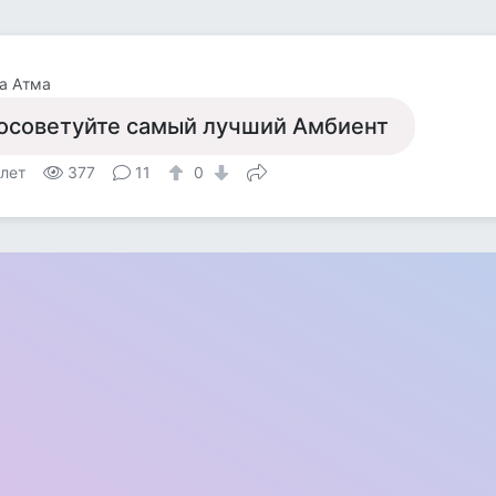
а Атма
осоветуйте самый лучший Амбиент
 лет
377
11
0