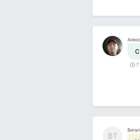
Алекс
С
7
Витал
ВТ