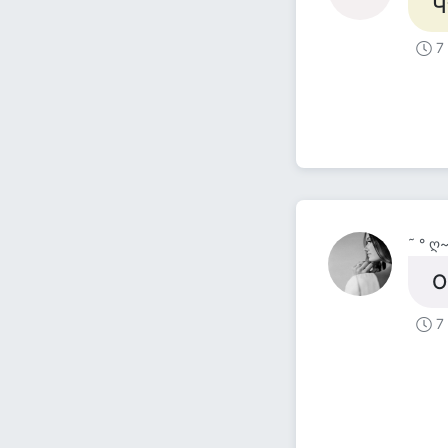
Ч
7
˜ ° ღ
О
7