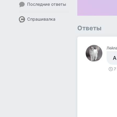
Последние ответы
Спрашивалка
Ответы
Лейла
А
7