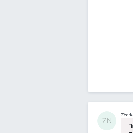
Zhark
ZN
B