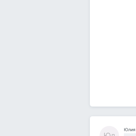
Юлия
Юл