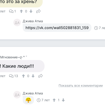
то это за хрень?
 лет
1
0
Джива Атма
ДА
https://vk.com/wall502881831_159
7 л
~Мгновение~ღ ° ˜
! Какие люди!!!
 лет
13
0
Показать все комментарии
Джива Атма
ДА
7 лет
1