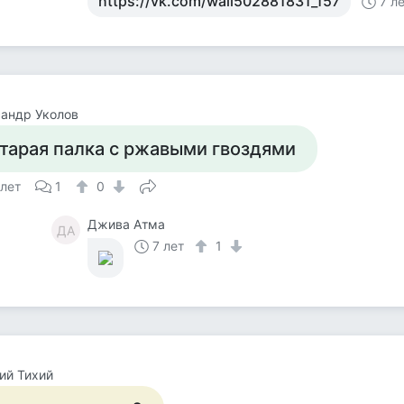
https://vk.com/wall502881831_157
7 л
андр Уколов
тарая палка с ржавыми гвоздями
 лет
1
0
Джива Атма
ДА
7 лет
1
ий Тихий