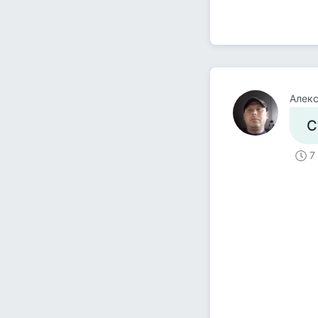
Алекс
С
7