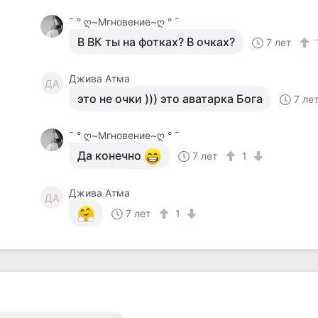
˜ ° ღ~Мгновение~ღ ° ˜
В ВК ты на фотках? В очках?
7 лет
Джива Атма
ДА
это не очки ))) это аватарка Бога
7 ле
˜ ° ღ~Мгновение~ღ ° ˜
Да конечно
7 лет
1
Джива Атма
ДА
7 лет
1