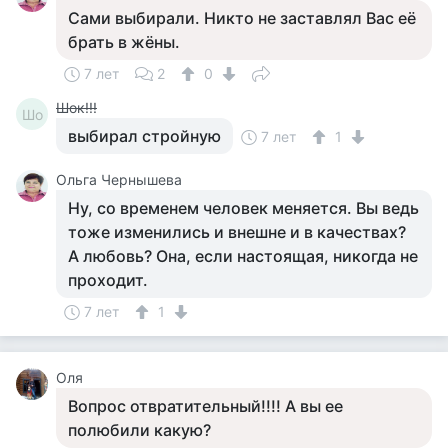
Сами выбирали. Никто не заставлял Вас её
брать в жёны.
7 лет
2
0
Шок!!!
Шо
выбирал стройную
7 лет
1
Ольга Чернышева
Ну, со временем человек меняется. Вы ведь
тоже изменились и внешне и в качествах?
А любовь? Она, если настоящая, никогда не
проходит.
7 лет
1
Оля
Вопрос отвратительный!!!! А вы ее
полюбили какую?