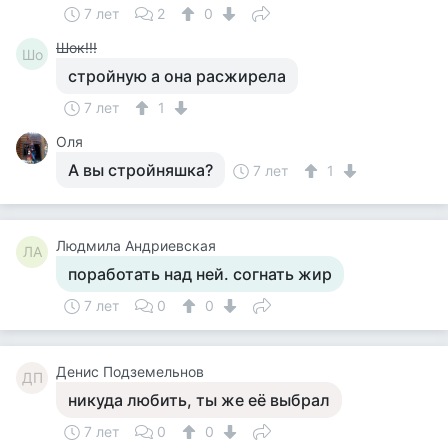
7 лет
2
0
Шок!!!
Шо
стройную а она расжирела
7 лет
1
Оля
А вы стройняшка?
7 лет
1
Людмила Андриевская
ЛА
поработать над ней. согнать жир
7 лет
0
0
Денис Подземельнов
ДП
никуда любить, ты же её выбрал
7 лет
0
0