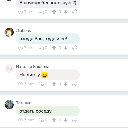
А почему бесполезную ?)
7 лет
0
0
Любовь
а куда Вас, туда и её!
7 лет
0
0
Наталья Бакаева
НБ
На диету
7 лет
0
0
Татьяна
отдать соседу
7 лет
0
0