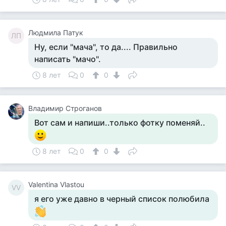
Людмила Патук
ЛП
Ну, если "мача", то да.... Правильно
написать "мачо".
8 лет
0
0
Владимир Строганов
Вот сам и напиши..только фотку поменяй..
8 лет
0
0
Valentina Vlastou
VV
я его уже давно в черный список полюбила