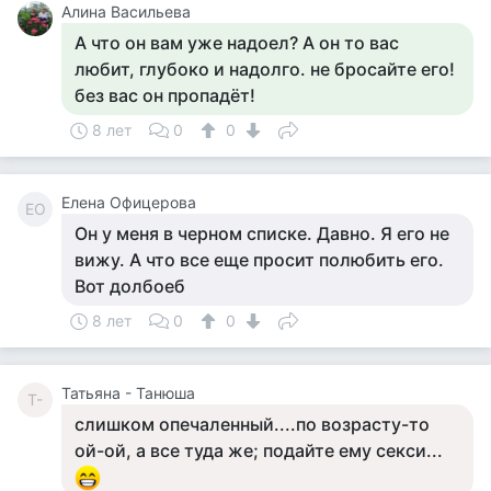
Алина Васильева
А что он вам уже надоел? А он то вас
любит, глубоко и надолго. не бросайте его!
без вас он пропадёт!
8 лет
0
0
Елена Офицерова
ЕО
Он у меня в черном списке. Давно. Я его не
вижу. А что все еще просит полюбить его.
Вот долбоеб
8 лет
0
0
Татьяна - Танюша
Т-
слишком опечаленный....по возрасту-то
ой-ой, а все туда же; подайте ему секси...