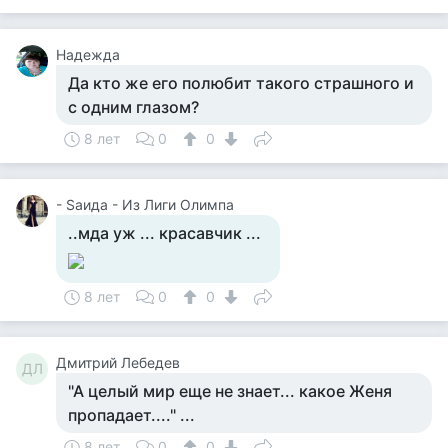
Надежда
Да кто же его полюбит такого страшного и
с одним глазом?
8 лет
0
0
- Sаида - Из Лиги Олимпа
..мда уж ... красавчик ...
8 лет
0
0
Дмитрий Лебедев
ДЛ
"А целый мир еще не знает... какое Женя
пропадает...." ...
8 лет
0
0