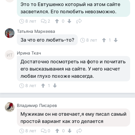
Это то Евтушенко который на этом сайте
засветился. Его полюбить невозможно.
8 лет
2
0
Татьяна Маркеева
За что его любить-то?
8 лет
1
Ирина Ткач
ИТ
Достаточно посмотреть на фото и почитать
его высказывания на сайте. У него насчет
любви глухо похоже навсегда.
8 лет
1
Владимир Писарев
Мужикам он не отвечает,я ему писал самый
простой вариант как это делается
8 лет
0
0