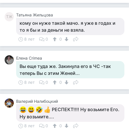
Татьяна Жильцова
ТЖ
кому он нуже такой мачо. я уже в годах и
то я бы и за деньги не взяла.
8 лет
0
0
Елена Crimea
Вы еще туда же. Закинула его в ЧС -так
теперь Вы с этим Женей...
8 лет
0
0
Валерий Налибоцкий
РЕСПЕКТ!!!! Ну возьмите Его.
Ну возьмите....
8 лет
0
0