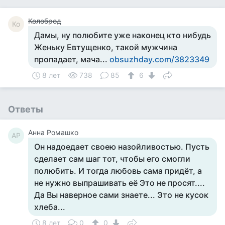
Колоброд
Ко
Дамы, ну полюбите уже наконец кто нибудь
Женьку Евтущенко, такой мужчина
пропадает, мача...
obsuzhday.com/3823349
8 лет
738
85
6
Ответы
Анна Ромашко
АР
Он надоедает своею назойливостью. Пусть
сделает сам шаг тот, чтобы его смогли
полюбить. И тогда любовь сама придёт, а
не нужно выпрашивать её Это не просят....
Да Вы наверное сами знаете... Это не кусок
хлеба...
8 лет
0
0