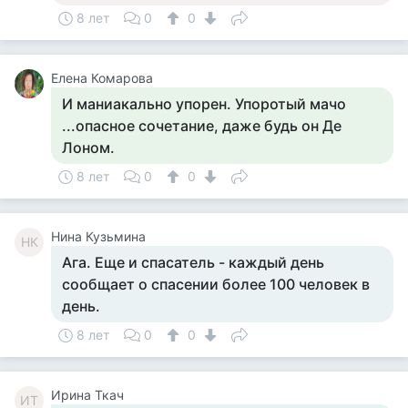
8 лет
0
0
Елена Комарова
И маниакально упорен. Упоротый мачо
...опасное сочетание, даже будь он Де
Лоном.
8 лет
0
0
Нина Кузьмина
НК
Ага. Еще и спасатель - каждый день
сообщает о спасении более 100 человек в
день.
8 лет
0
0
Ирина Ткач
ИТ