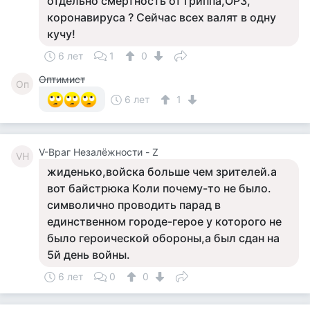
отдельно смертность от гриппа,ОРЗ,
коронавируса ? Сейчас всех валят в одну
кучу!
6 лет
1
0
Оптимист
Оп
6 лет
1
V-Враг Незалёжности - Z
VН
жиденько,войска больше чем зрителей.а
вот байстрюка Коли почему-то не было.
символично проводить парад в
единственном городе-герое у которого не
было героической обороны,а был сдан на
5й день войны.
6 лет
0
0