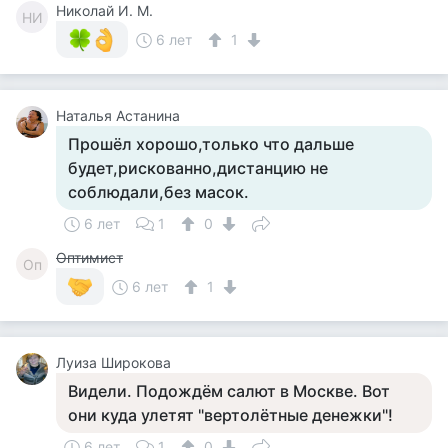
Николай И. М.
НИ
6 лет
1
Наталья Астанина
Прошёл хорошо,только что дальше
будет,рискованно,дистанцию не
соблюдали,без масок.
6 лет
1
0
Оптимист
Оп
6 лет
1
Луиза Широкова
Видели. Подождём салют в Москве. Вот
они куда улетят "вертолётные денежки"!
6 лет
1
0