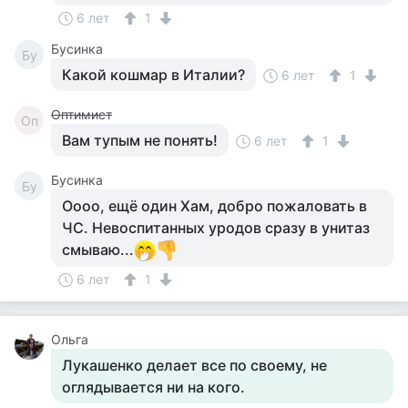
6 лет
1
Бусинка
Бу
Какой кошмар в Италии?
6 лет
1
Оптимист
Оп
Вам тупым не понять!
6 лет
1
Бусинка
Бу
Оооо, ещё один Хам, добро пожаловать в
ЧС. Невоспитанных уродов сразу в унитаз
смываю...
6 лет
1
Ольга
Лукашенко делает все по своему, не
оглядывается ни на кого.