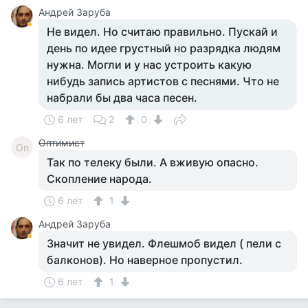
Андрей Заруба
Не видел. Но считаю правильно. Пускай и
день по идее грустный но разрядка людям
нужна. Могли и у нас устроить какую
нибудь запись артистов с песнями. Что не
набрали бы два часа песен.
6 лет
2
0
Оптимист
Оп
Так по телеку были. А вживую опасно.
Скопление народа.
6 лет
1
Андрей Заруба
Значит не увидел. Флешмоб видел ( пели с
балконов). Но наверное пропустил.
6 лет
1