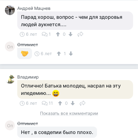
Андрей Мацнев
Парад хорош, вопрос - чем для здоровья
людей аукнется....
6 лет
1
0
Оптимист
Оп
6 лет
1
Владимир
Отлично! Батька молодец, насрал на эту
ипедемию...
6 лет
11
0
Показать все комментарии
Оптимист
Оп
Нет , в совдепии было плохо.