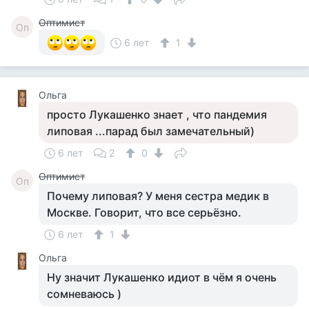
Оптимист
Оп
6 лет
1
Ольга
просто Лукашенко знает , что пандемия
липовая ...парад был замечательный)
6 лет
2
0
Оптимист
Оп
Почему липовая? У меня сестра медик в
Москве. Говорит, что все серьёзно.
6 лет
1
Ольга
Ну значит Лукашенко идиот в чём я очень
сомневаюсь )