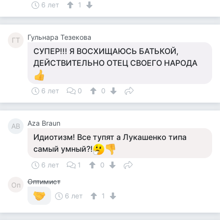
6 лет
1
Гульнара Тезекова
ГТ
СУПЕР!!! Я ВОСХИЩАЮСЬ БАТЬКОЙ,
ДЕЙСТВИТЕЛЬНО ОТЕЦ СВОЕГО НАРОДА
6 лет
0
0
Aza Braun
AB
Идиотизм! Все тупят а Лукашенко типа
самый умный?!
6 лет
1
0
Оптимист
Оп
6 лет
1