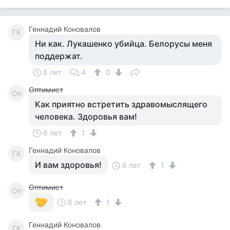
Геннадий Коновалов
ГК
Ни как. Лукашенко убийца. Белорусы меня
поддержат.
6 лет
4
0
Оптимист
Оп
Как приятно встретить здравомыслящего
человека. Здоровья вам!
6 лет
1
Геннадий Коновалов
ГК
И вам здоровья!
6 лет
1
Оптимист
Оп
6 лет
1
Геннадий Коновалов
ГК