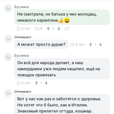
Бусинка
Бу
Не смотрела, но батька у них молодец,
никакого карантина
6 лет
6
0
Оптимист
Оп
А может просто дурак?
6 лет
1
Бусинка
Бу
Он всё для народа делает, а наш
намордники уже людям нацепил, ещё на
поводок привязать
6 лет
1
Оптимист
Оп
Вот у нас как раз и заботятся о здоровье.
Не хотят что б было, как в Италии.
Знакомый прилетел оттуда, кошмар.