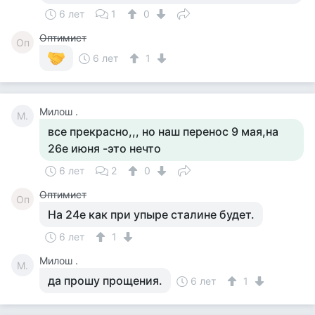
6 лет
1
0
Оптимист
Оп
6 лет
1
Милош .
М.
все прекрасно,,, но наш перенос 9 мая,на
26е июня -это нечто
6 лет
2
0
Оптимист
Оп
На 24е как при упыре сталине будет.
6 лет
1
Милош .
М.
да прошу прощения.
6 лет
1