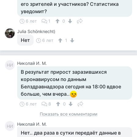
его зрителей и участников? Статистика
уведомит?
6 лет
1
0
Julia Schönknecht)
Нет
6 лет
1
Николай И. М.
НИ
В результат прирост заразившихся
коронавирусом по данным
Белздравнадзора сегодня на 18:00 вдвое
больше, чем вчера..
6 лет
8
0
Показать все комментарии
Николай И. М.
НИ
Нет.. два раза в сутки передаёт данные в