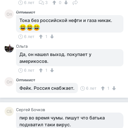
6 лет
3
0
Оптимист
Оп
Тока без российской нефти и газа никак.
6 лет
1
Ольга
Да, он нашел выход. покупает у
америкосов.
6 лет
1
Оптимист
Оп
Фейк. Россия снабжает.
6 лет
1
Сергей Бочков
СБ
пир во время чумы. пишут что батька
подхватил таки вирус.