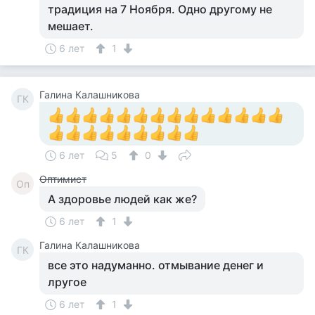
традиция на 7 Ноября. Одно другому не
мешает.
6 лет
1
Галина Калашникова
ГК
6 лет
5
0
Оптимист
Оп
А здоровье людей как же?
6 лет
1
Галина Калашникова
ГК
все это надуманно. отмывание денег и
лругое
6 лет
1