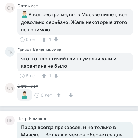
Оптимист
Оп
А вот сестра медик в Москве пишет, все
довольно серьёзно. Жаль некоторые этого
не понимают.
6 лет
1
Галина Калашникова
ГК
что-то про птичий грипп умалчивали и
карантина не было
6 лет
1
Оптимист
Оп
6 лет
1
Пётр Ермаков
ПЕ
Парад всегда прекрасен, и не только в
Минске... Вот как и чем он обернётся для