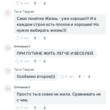
6 лет
1
Тася Гаврик
ТГ
Само понятие Жизнь - уже хорошо!!! И в
каждом строе есть плохое и хорошее! Но
нужно выбирать жизнь!))
6 лет
1
Оптимист
Оп
ПРИ ПУТИНЕ ЖИТЬ ЛЕГЧЕ И ВЕСЕЛЕЙ.
6 лет
1
Тася Гаврик
ТГ
Особенно второе)))
6 лет
1
Оптимист
Оп
Просто ты в совке не жила. Сравнивать не
с чем.
6 лет
1