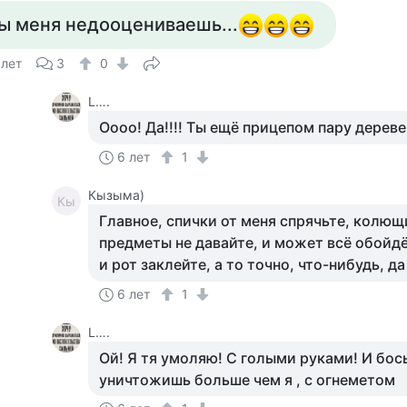
ы меня недооцениваешь...
 лет
3
0
L….
Оооо! Да!!!! Ты ещё прицепом пару дере
6 лет
1
Кызыма)
Кы
Главное, спички от меня спрячьте, колю
предметы не давайте, и может всё обойдётс
и рот заклейте, а то точно, что-нибудь, да
6 лет
1
L….
Ой! Я тя умоляю! С голыми руками! И бо
уничтожишь больше чем я , с огнеметом