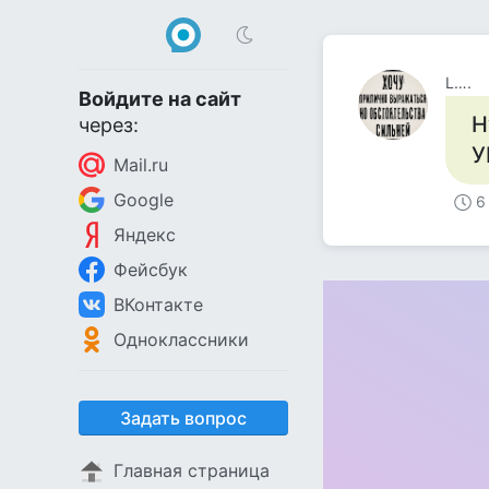
L….
Войдите на сайт
Н
через:
У
Mail.ru
Google
6
Яндекс
Фейсбук
ВКонтакте
Одноклассники
Задать вопрос
Главная страница