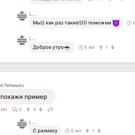
L….
Мы)) как раз такие!)))) поможем
L….
Доброе утро
6 лет
1
й Литвишко
 покажи пример
 лет
3
0
L….
С размаху
6 лет
1