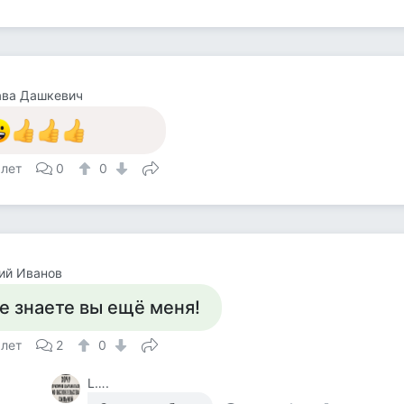
ава Дашкевич
 лет
0
0
ий Иванов
е знаете вы ещё меня!
 лет
2
0
L….