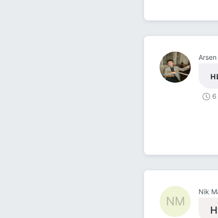
Arsen
н
6
Nik M
NM
Н