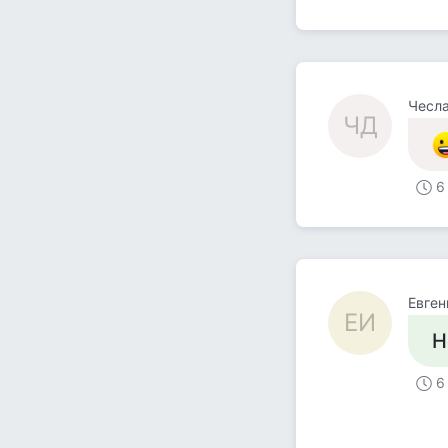
Чесл
ЧД
6
Евген
ЕИ
Н
6