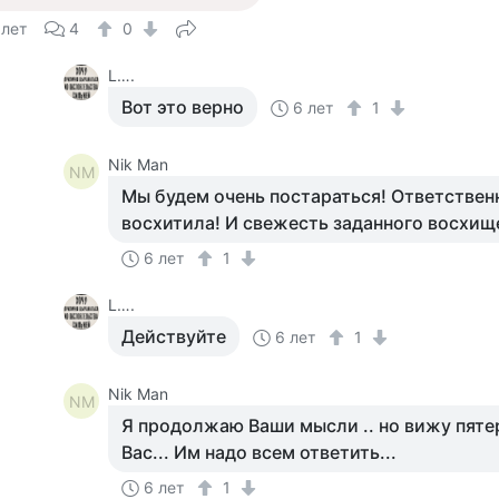
 лет
4
0
L….
Вот это верно
6 лет
1
Nik Man
NM
Мы будем очень постараться! Ответствен
восхитила! И свежесть заданного восхище
6 лет
1
L….
Действуйте
6 лет
1
Nik Man
NM
Я продолжаю Ваши мысли .. но вижу пяте
Вас... Им надо всем ответить...
6 лет
1