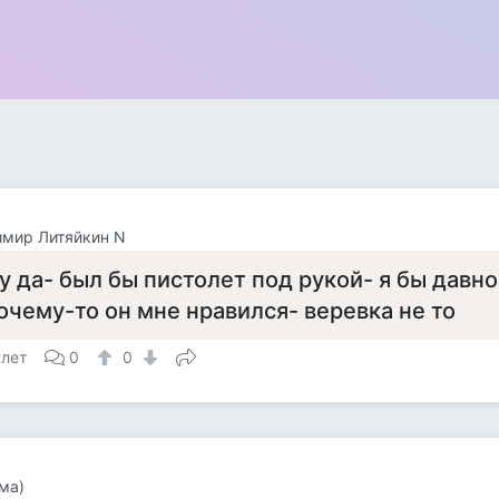
имир Литяйкин N
у да- был бы пистолет под рукой- я бы давно
очему-то он мне нравился- веревка не то
 лет
0
0
ма)