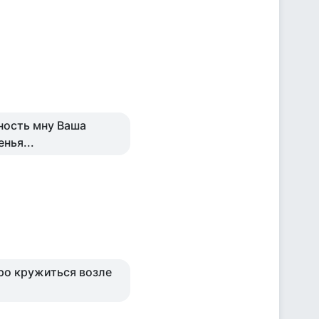
ность мну Ваша
нья...
ро кружиться возле