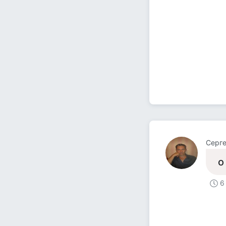
Серге
о
6