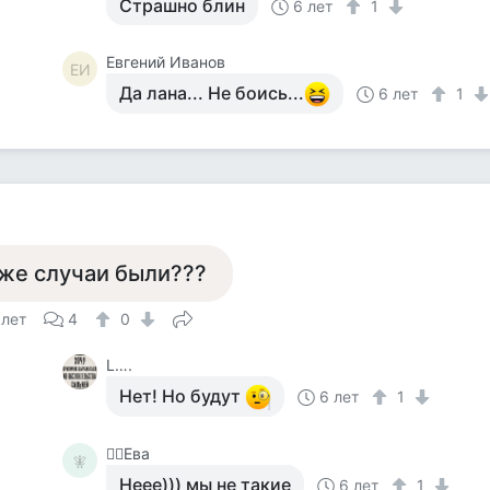
Страшно блин
6 лет
1
Евгений Иванов
ЕИ
Да лана... Не боись...
6 лет
1
же случаи были???
 лет
4
0
L….
Нет! Но будут
6 лет
1
🧚‍♀️Ева
🧚‍
Неее))) мы не такие
6 лет
1