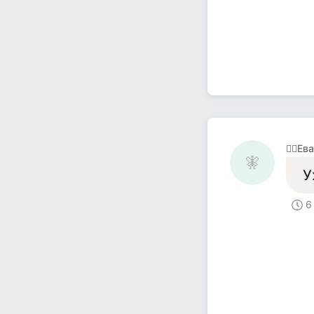
🧚‍♀️Ева
🧚‍
У
6