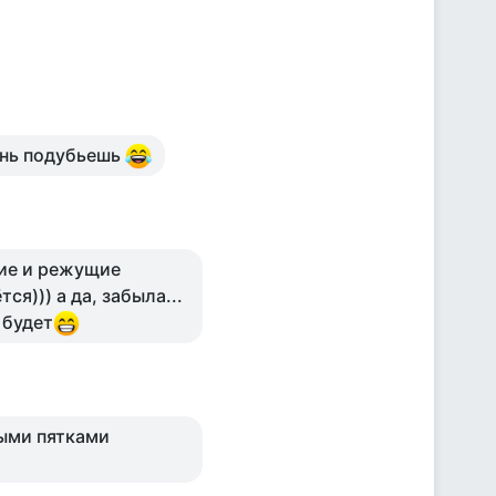
вень подубьешь
щие и режущие
я))) а да, забыла...
 будет
сыми пятками