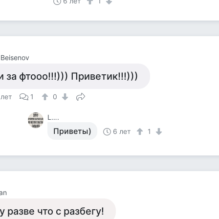
6 лет
1
 Beisenov
и за фтооо!!!))) Приветик!!!)))
 лет
1
0
L….
Приветы)
6 лет
1
an
у разве что с разбегу!