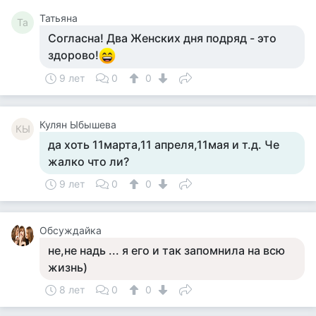
Татьяна
Та
Согласна! Два Женских дня подряд - это
здорово!
9 лет
0
0
Кулян Ыбышева
КЫ
да хоть 11марта,11 апреля,11мая и т.д. Че
жалко что ли?
9 лет
0
0
Обсуждайка
не,не надь ... я его и так запомнила на всю
жизнь)
8 лет
0
0