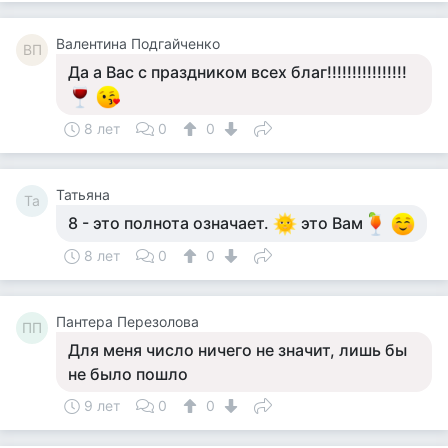
Валентина Подгайченко
ВП
Да а Вас с праздником всех благ!!!!!!!!!!!!!!!!
8 лет
0
0
Татьяна
Та
8 - это полнота означает.
это Вам
8 лет
0
0
Пантера Перезолова
ПП
Для меня число ничего не значит, лишь бы
не было пошло
9 лет
0
0