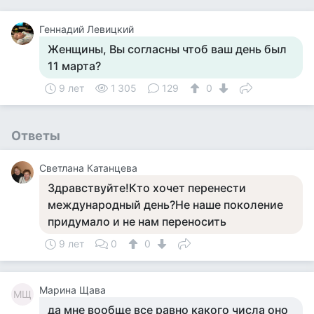
Геннадий Левицкий
Женщины, Вы согласны чтоб ваш день был
11 марта?
9 лет
1 305
129
0
Ответы
Светлана Катанцева
Здравствуйте!Кто хочет перенести
международный день?Не наше поколение
придумало и не нам переносить
9 лет
0
0
Марина Щава
МЩ
да мне вообще все равно какого числа оно