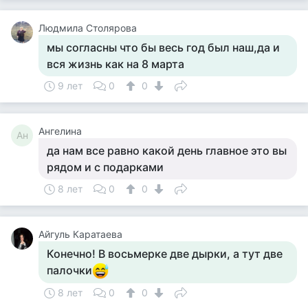
Людмила Столярова
мы согласны что бы весь год был наш,да и
вся жизнь как на 8 марта
9 лет
0
0
Ангелина
Ан
да нам все равно какой день главное это вы
рядом и с подарками
8 лет
0
0
Айгуль Каратаева
Конечно! В восьмерке две дырки, а тут две
палочки
8 лет
0
0