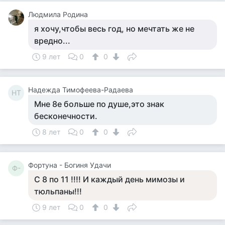
Людмила Родина
я хочу,чтобы весь год, но мечтать же не
вредно...
9 лет
0
0
Надежда Тимофеева-Радаева
НТ
Мне 8е больше по душе,это знак
бесконечности.
8 лет
0
0
Фортуна - Богиня Удачи
Ф-
С 8 по 11 !!!! И каждый день мимозы и
тюльпаны!!!
9 лет
0
0