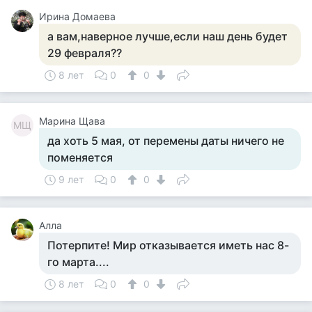
Ирина Домаева
а вам,наверное лучше,если наш день будет
29 февраля??
8 лет
0
0
Марина Щава
МЩ
да хоть 5 мая, от перемены даты ничего не
поменяется
9 лет
0
0
Алла
Потерпите! Мир отказывается иметь нас 8-
го марта....
8 лет
0
0