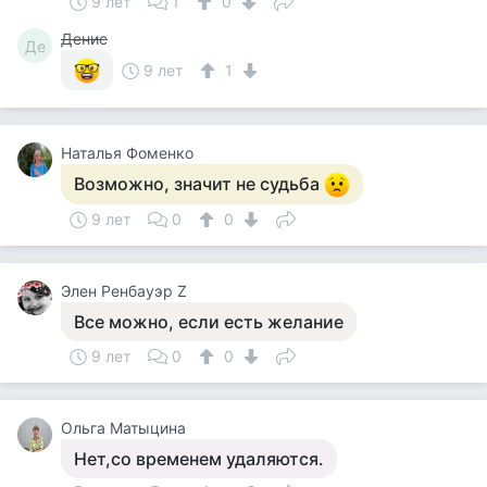
9 лет
1
0
Денис
Де
9 лет
1
Наталья Фоменко
Возможно, значит не судьба
9 лет
0
0
Элен Ренбауэр Z
Все можно, если есть желание
9 лет
0
0
Ольга Матыцина
Нет,со временем удаляются.