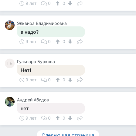
9 лет
0
0
Эльвира Владимировна
а надо?
9 лет
0
0
Гульнара Буркова
ГБ
Нет!
9 лет
0
0
Андрей Абидов
нет
9 лет
0
0
Следующая страница