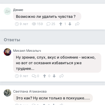
Денис
Де
Возможно ли удалить чувства ?
9 лет
159
25
1
Ответы
Михаил Михалыч
Ну зрение, слух, вкус и обоняние - можно,
но вот от осязания избавиться уже
труднее...
9 лет
0
0
Светлана Атаманова
Это как? Ну если только в психушке.....