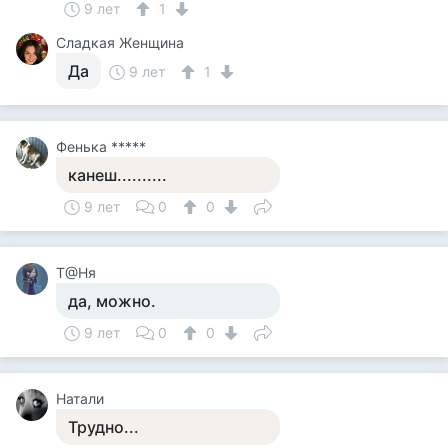
9 лет
1
Сладкая Женщина
Да
9 лет
1
Фенька *****
канеш..........
9 лет
0
0
Т@Ня
да, можно.
9 лет
0
0
Натали
Трудно...