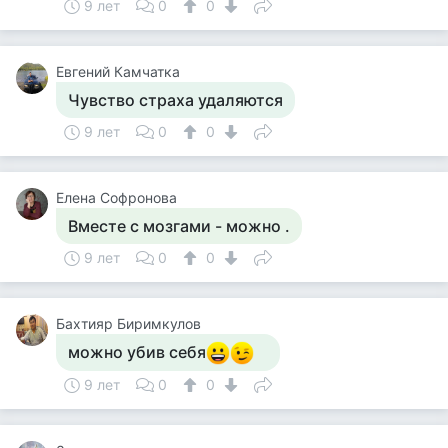
9 лет
0
0
Евгений Камчатка
Чувство страха удаляются
9 лет
0
0
Елена Софронова
Вместе с мозгами - можно .
9 лет
0
0
Бахтияр Биримкулов
можно убив себя
9 лет
0
0