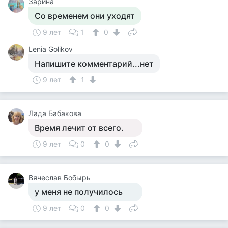
Зарина
Со временем они уходят
9 лет
1
0
Lenia Golikov
Напишите комментарий...нет
9 лет
1
Лада Бабакова
Время лечит от всего.
9 лет
0
0
Вячеслав Бобырь
у меня не получилось
9 лет
0
0