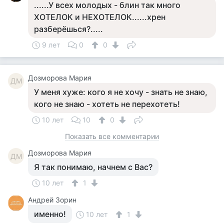
......У всех молодых - блин так много
ХОТЕЛОК и НЕХОТЕЛОК......хрен
разберёшься?.....
9 лет
0
0
Дозморова Мария
ДМ
У меня хуже: кого я не хочу - знать не знаю,
кого не знаю - хотеть не перехотеть!
10 лет
10
0
Показать все комментарии
Дозморова Мария
ДМ
Я так понимаю, начнем с Вас?
10 лет
1
Андрей Зорин
именно!
10 лет
1