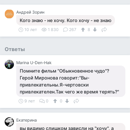
Андрей Зорин
Кого знаю - не хочу. Кого хочу - не знаю
10 лет
1 830
267
8
Ответы
Marina U-Den-Hak
Помните фильм "Обыкновенное чудо"?
Герой Миронова говорит:"Вы-
привлекательны.Я-чертовски
привлекателен.Так чего же время терять?"
9 лет
0
0
Екатерина
вы видимо слишком зависли на "хочу", а