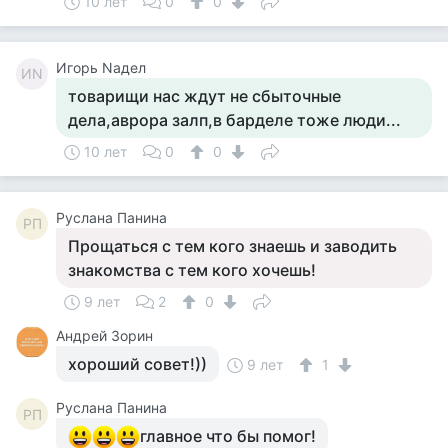
10 лет
0
0
Игорь Nадел
ИN
товарищи нас ждут не сбыточные
дела,аврора залп,в барделе тоже люди...
10 лет
0
0
Руслана Панина
РП
Прощаться с тем кого знаешь и заводить
знакомства с тем кого хочешь!
9 лет
2
0
Андрей Зорин
хороший совет!))
9 лет
1
Руслана Панина
РП
главное что бы помог!