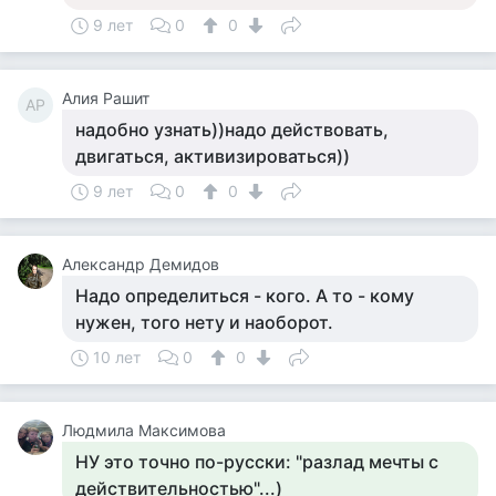
9 лет
0
0
Алия Рашит
АР
надобно узнать))надо действовать,
двигаться, активизироваться))
9 лет
0
0
Александр Демидов
Надо определиться - кого. А то - кому
нужен, того нету и наоборот.
10 лет
0
0
Людмила Максимова
НУ это точно по-русски: "разлад мечты с
действительностью"...)