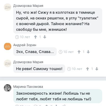
Дозморова Мария
ДМ
Ну, что же! Сижу я в колготках в темнице
сырой, на окнах решетки, в углу "туалетик"
с вонючей дырой. Тайное желание? На
свободу бы мне, женишок!
10 лет
1
Андрей Зорин
Эхх, Слава, Слава...
10 лет
1
Дозморова Мария
ДМ
Не реви! Самому тошно!
10 лет
1
Марина Пахомова
Закономерность жизни! Любишь ты не
любят тебя, любят тебя не любишь ты!)