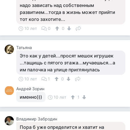
надо зависать над собственным
развитием...тогда в жизнь может прийти
тот кого захотите...
10 лет
0
0
Татьяна
Это как у детей...просят мешок игрушек
...тащищь с пятого этажа...мучаешься...а
им палочка на улице приглянулась
10 лет
1
0
Андрей Зорин
именно)))
10 лет
1
Владимир Забродин
Пора б уже определится и хватит на