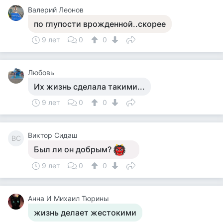
Валерий Леонов
по глупости врожденной..скорее
9 лет
0
0
Любовь
Их жизнь сделала такими...
9 лет
0
0
Виктор Сидаш
ВС
Был ли он добрым?
9 лет
0
0
Анна И Михаил Тюрины
жизнь делает жестокими