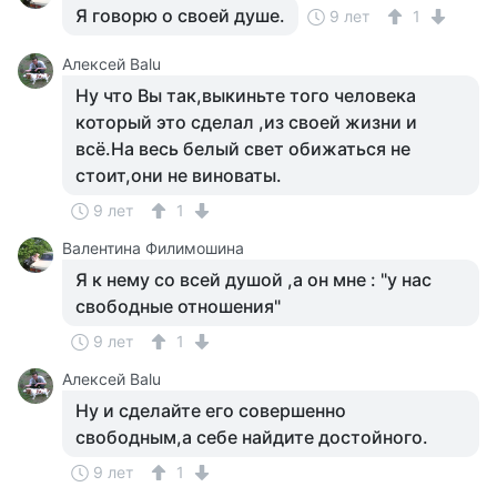
Я говорю о своей душе.
9 лет
1
Алексей Balu
Ну что Вы так,выкиньте того человека
который это сделал ,из своей жизни и
всё.На весь белый свет обижаться не
стоит,они не виноваты.
9 лет
1
Валентина Филимошина
Я к нему со всей душой ,а он мне : "у нас
свободные отношения"
9 лет
1
Алексей Balu
Ну и сделайте его совершенно
свободным,а себе найдите достойного.
9 лет
1