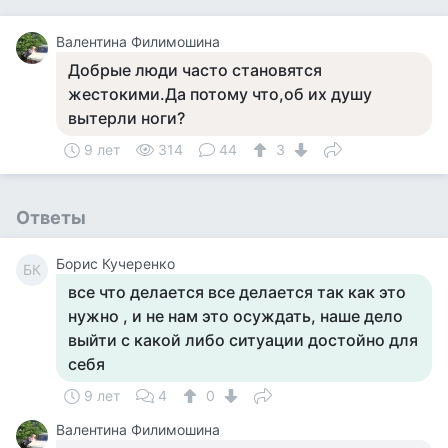
Валентина Филимошина
Добрые люди часто становятся
жестокими.Да потому что,об их душу
вытерли ноги?
9 лет
314
44
3
Ответы
Борис Кучеренко
БК
все что делается все делается так как это
нужно , и не нам это осуждать, наше дело
выйти с какой либо ситуации достойно для
себя
9 лет
4
0
Валентина Филимошина