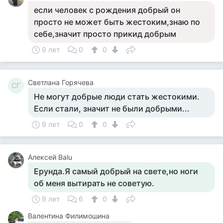
если человек с рождения добрый он
просто не может быть жестоким,знаю по
себе,значит просто прикид добрым
9 лет
0
0
Светлана Горячева
СГ
Не могут добрые люди стать жестокими.
Если стали, значит не были добрыми...
9 лет
0
0
Алексей Balu
Ерунда.Я самый добрый на свете,но ноги
об меня вытирать не советую.
9 лет
6
0
Валентина Филимошина