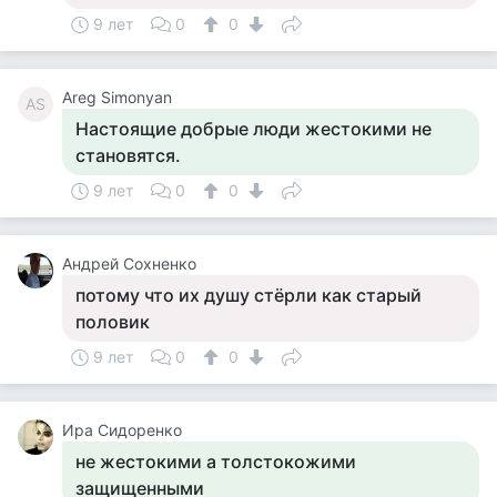
9 лет
0
0
Areg Simonyan
AS
Настоящие добрые люди жестокими не
становятся.
9 лет
0
0
Андрей Сохненко
потому что их душу стёрли как старый
половик
9 лет
0
0
Ира Сидоренко
не жестокими а толстокожими
защищенными