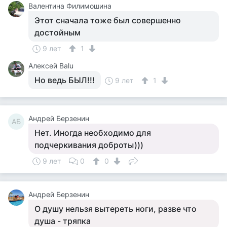
Валентина Филимошина
Этот сначала тоже был совершенно
достойным
9 лет
1
Алексей Balu
Но ведь БЫЛ!!!
9 лет
1
Андрей Берзенин
АБ
Нет. Иногда необходимо для
подчеркивания доброты)))
9 лет
0
0
Андрей Берзенин
О душу нельзя вытереть ноги, разве что
душа - тряпка