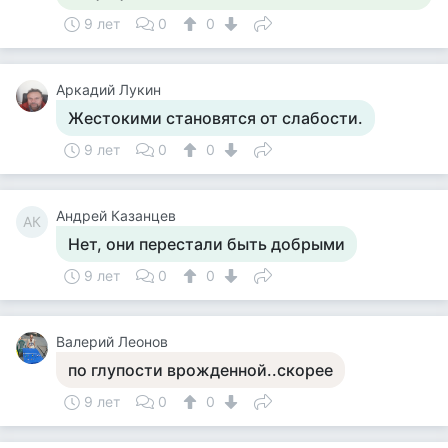
9 лет
0
0
Аркадий Лукин
Жестокими становятся от слабости.
9 лет
0
0
Андрей Казанцев
АК
Нет, они перестали быть добрыми
9 лет
0
0
Валерий Леонов
по глупости врожденной..скорее
9 лет
0
0