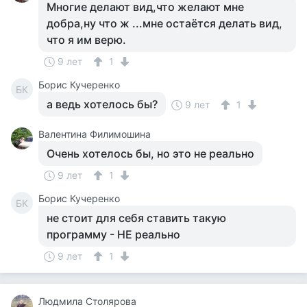
Многие делают вид,что желают мне
добра,ну что ж ...мне остаётся делать вид,
что я им верю.
9 лет
1
Борис Кучеренко
БК
а ведь хотелось бы?
9 лет
1
Валентина Филимошина
Очень хотелось бы, но это не реально
9 лет
1
Борис Кучеренко
БК
не стоит для себя ставить такую
программу - НЕ реально
9 лет
1
Людмила Столярова