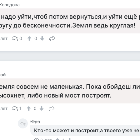
Холодова
 надо уйти,чтоб потом вернуться,и уйти ещё 
ругу до бесконечности.Земля ведь круглая!
 лет
0
0
лай
емля совсем не маленькая. Пока обойдеш ли
ысохнет, либо новый мост построят.
 лет
1
0
Юра
Юр
Кто-то может и построит,а твоего уже не