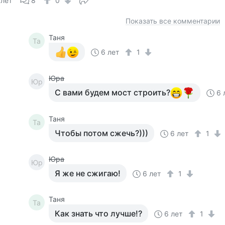
 лет
8
0
Показать все комментарии
Таня
Та
6 лет
1
Юра
Юр
С вами будем мост строить?
6 
Таня
Та
Чтобы потом сжечь?)))
6 лет
1
Юра
Юр
Я же не сжигаю!
6 лет
1
Таня
Та
Как знать что лучше!?
6 лет
1