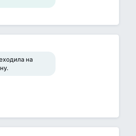
реходила на
ну.