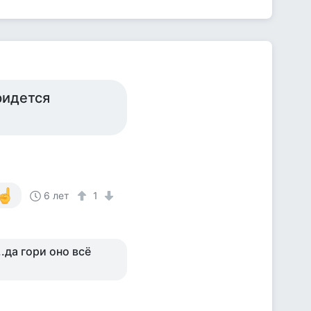
ридется
6 лет
1
.да гори оно всё