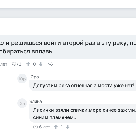
а
сли решишься войти второй раз в эту реку, п
обираться вплавь
 лет
2
0
Юра
Юр
Допустим река огненная а моста уже нет!
Элина
Эл
Лисички взяли спички.море синее зажгли.
синим пламенем..
6 лет
1