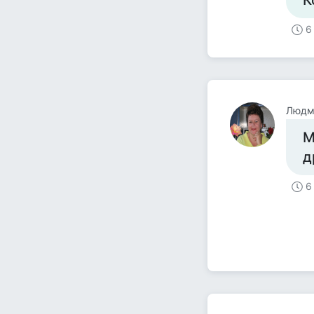
К
6
Людм
М
д
6