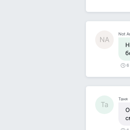
Not An
NA
Н
б
6
Таня
Та
О
с