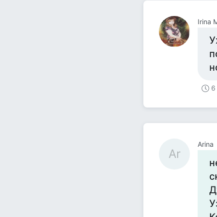
Irina
У
п
н
6
Arina
Ar
н
с
Д
У