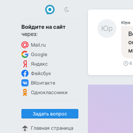
Юра
Войдите на сайт
Юр
В
через:
о
Mail.ru
м
Google
6
Яндекс
Фейсбук
ВКонтакте
Одноклассники
Задать вопрос
Главная страница