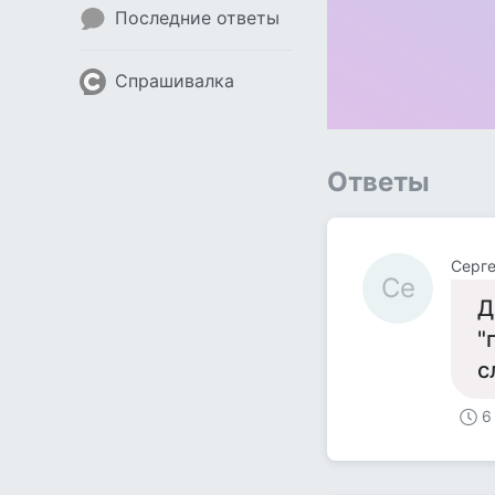
Последние ответы
Спрашивалка
Ответы
Серг
Се
Д
"
с
6