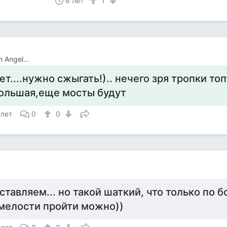
6 лет
1
 Angel...
ет....нужно сжыгать!).. нечего зря тропки то
ольшая,еще мосты будут
 лет
0
0
ставляем... но такой шаткий, что только по 
мелости пройти можно))