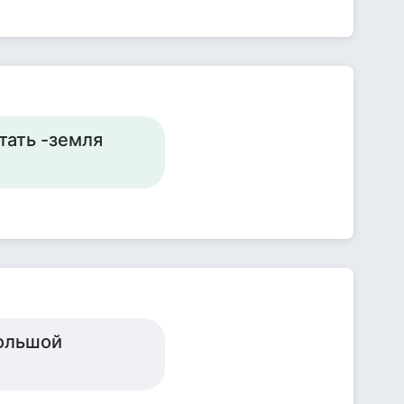
птать -земля
большой