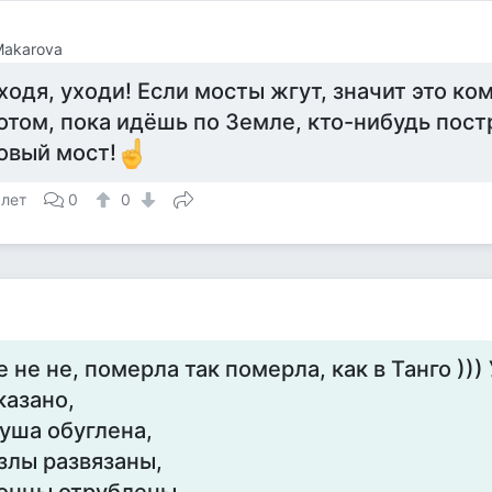
 Makarova
ходя, уходи! Если мосты жгут, значит это ко
отом, пока идёшь по Земле, кто-нибудь пост
овый мост!
 лет
0
0
е не не, померла так померла, как в Танго )))
казано,
уша обуглена,
злы развязаны,