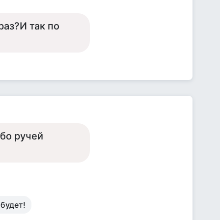
раз?И так по
бо ручей
 будет!