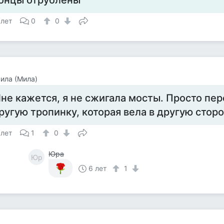
онцы отрублены
 лет
0
0
ила (Мила)
не кажется, я не сжигала мосты. Просто пе
ругую тропинку, которая вела в другую сторо
 лет
1
0
Юра
Юр
6 лет
1