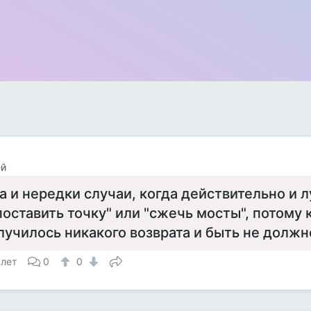
ей
а и нередки случаи, когда действительно и 
поставить точку" или "сжечь мосты", потому 
лучилось никакого возврата и быть не должн
 лет
0
0