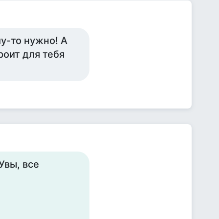
му-то нужно! А
роит для тебя
 Увы, все