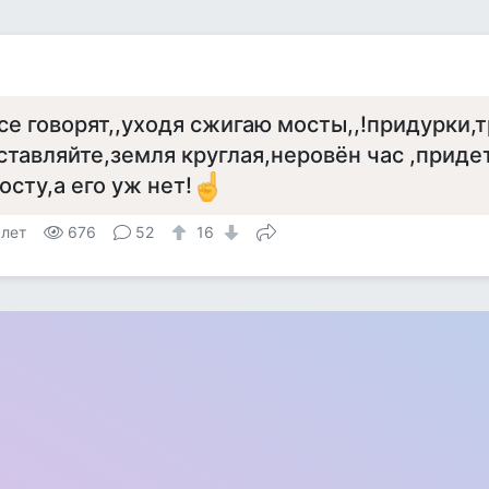
се говорят,,уходя сжигаю мосты,,!придурки,
ставляйте,земля круглая,неровён час ,приде
осту,а его уж нет!
 лет
676
52
16