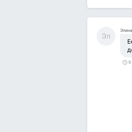
Элин
Эл
Е
д
6