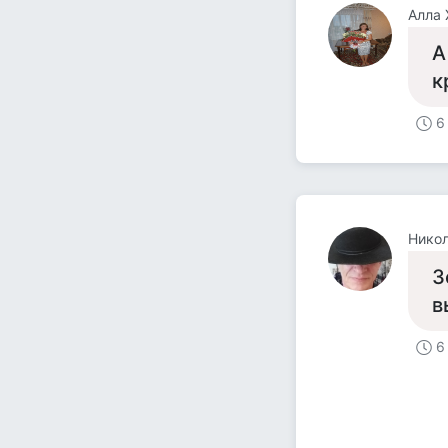
Алла 
А
к
6
Нико
З
в
6