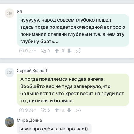
Яя
Яя
нуууууу, народ совсем глубоко пошел,
здесь тогда рождается очередной вопрос о
понимании степени глубины и т.е. в чем эту
глубину брать...
9 лет
0
0
Сергей Козлоff
СК
А тогда появляемся нас два ангела.
Вообщёто вас не туда запвернуло,что
больше вот то что крест весит на груди вот
то для меня и больше.
9 лет
6
0
Мира Донна
я же про себя, а не про вас))