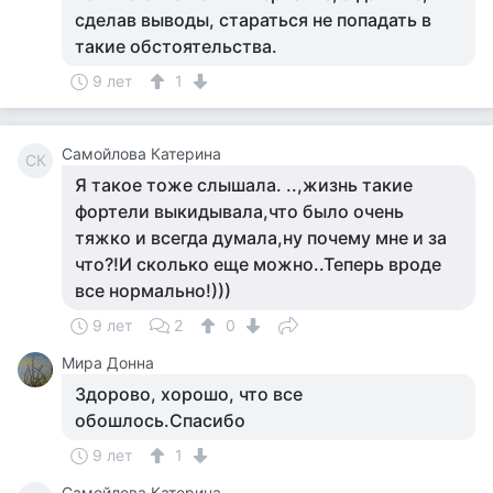
сделав выводы, стараться не попадать в
такие обстоятельства.
9 лет
1
Самойлова Катерина
СК
Я такое тоже слышала. ..,жизнь такие
фортели выкидывала,что было очень
тяжко и всегда думала,ну почему мне и за
что?!И сколько еще можно..Теперь вроде
все нормально!)))
9 лет
2
0
Мира Донна
Здорово, хорошо, что все
обошлось.Спасибо
9 лет
1
Самойлова Катерина