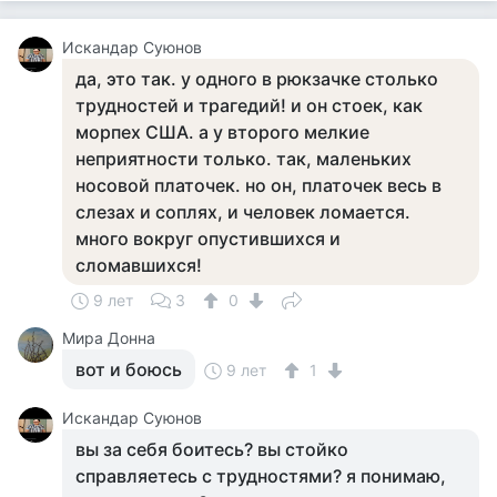
Искандар Суюнов
да, это так. у одного в рюкзачке столько
трудностей и трагедий! и он стоек, как
морпех США. а у второго мелкие
неприятности только. так, маленьких
носовой платочек. но он, платочек весь в
слезах и соплях, и человек ломается.
много вокруг опустившихся и
сломавшихся!
9 лет
3
0
Мира Донна
вот и боюсь
9 лет
1
Искандар Суюнов
вы за себя боитесь? вы стойко
справляетесь с трудностями? я понимаю,