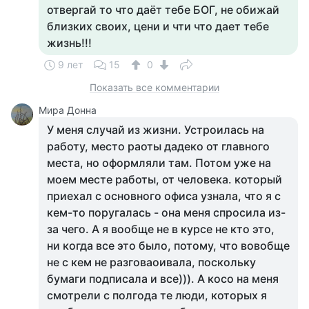
отвергай то что даёт тебе БОГ, не обижай
близких своих, цени и чти что дает тебе
жизнь!!!
9 лет
15
0
Показать все комментарии
Мира Донна
У меня случай из жизни. Устроилась на
работу, место раоты дадеко от главного
места, но оформляли там. Потом уже на
моем месте работы, от человека. который
приехал с основного офиса узнала, что я с
кем-то поругалась - она меня спросила из-
за чего. А я вообще не в курсе не кто это,
ни когда все это было, потому, что вовобще
не с кем не разговаоивала, поскольку
бумаги подписала и все))). А косо на меня
смотрели с полгода те люди, которых я