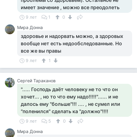
проблемы со здоровьем). Остальное не
имеет значение , можно все преодолеть
9 лет
1
0
Мира Донна
здоровье и надорвать можно, а здоровых
вообще нет есть недообследованные. Но
все же вы правы
9 лет
1
Сергей Тараканов
"..... Господь даёт человеку не то что он
хочет... , но то что ему надо!!!!!"...... и не
далось ему "больше"!!! .... , не сумел или
"поленился" сделать ка "должно"!!!!
9 лет
5
0
Мира Донна