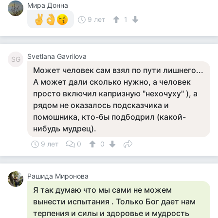
Мира Донна
9 лет
1
Svetlana Gavrilova
SG
Может человек сам взял по пути лишнего...
А может дали сколько нужно, а человек
просто включил капризную "нехочуху" ), а
рядом не оказалось подсказчика и
помошника, кто-бы подбодрил (какой-
нибудь мудрец).
9 лет
0
0
Рашида Миронова
Я так думаю что мы сами не можем
вынести испытания . Только Бог дает нам
терпения и силы и здоровье и мудрость