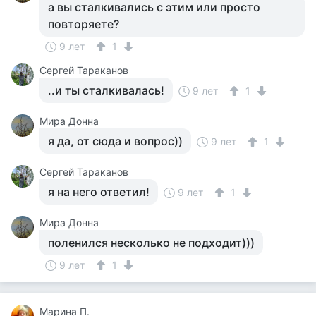
а вы сталкивались с этим или просто
повторяете?
9 лет
1
Сергей Тараканов
..и ты сталкивалась!
9 лет
1
Мира Донна
я да, от сюда и вопрос))
9 лет
1
Сергей Тараканов
я на него ответил!
9 лет
1
Мира Донна
поленился несколько не подходит)))
9 лет
1
Марина П.