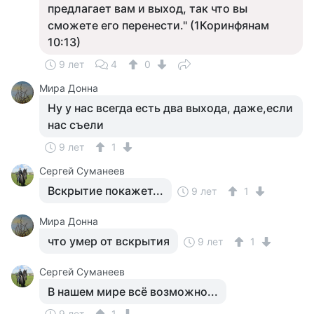
предлагает вам и выход, так что вы
сможете его перенести." (1Коринфянам
10:13)
9 лет
4
0
Мира Донна
Ну у нас всегда есть два выхода, даже,если
нас съели
9 лет
1
Сергей Суманеев
Вскрытие покажет...
9 лет
1
Мира Донна
что умер от вскрытия
9 лет
1
Сергей Суманеев
В нашем мире всё возможно...
9 лет
1