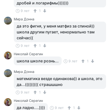
дробей и логарифмы)))))))
9 лет
1
Мира Донна
да это фигня, у меня матфиз за спиной))
школа другим пугает, ненормально там
сейчас((
9 лет
1
Николай Серегин
школа школе рознь...
9 лет
1
Мира Донна
математика везде одинакова)) а школа, это
да...((((((((( страшшшно
9 лет
1
Николай Серегин
да ладно....))))
9 лет
1